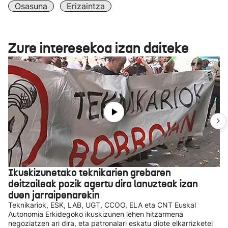
Osasuna
Erizaintza
Zure interesekoa izan daiteke
Ikuskizunetako teknikarien grebaren
deitzaileak pozik agertu dira lanuzteak izan
duen jarraipenarekin
Teknikariok, ESK, LAB, UGT, CCOO, ELA eta CNT Euskal
Autonomia Erkidegoko ikuskizunen lehen hitzarmena
negoziatzen ari dira, eta patronalari eskatu diote elkarrizketei