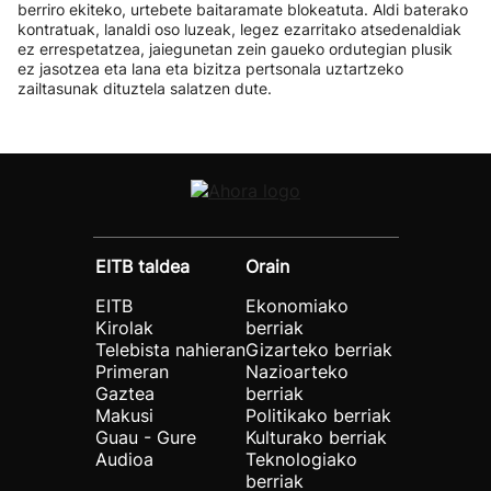
berriro ekiteko, urtebete baitaramate blokeatuta. Aldi baterako
kontratuak, lanaldi oso luzeak, legez ezarritako atsedenaldiak
ez errespetatzea, jaiegunetan zein gaueko ordutegian plusik
ez jasotzea eta lana eta bizitza pertsonala uztartzeko
zailtasunak dituztela salatzen dute.
EITB taldea
Orain
EITB
Ekonomiako
Kirolak
berriak
Telebista nahieran
Gizarteko berriak
Primeran
Nazioarteko
Gaztea
berriak
Makusi
Politikako berriak
Guau - Gure
Kulturako berriak
Audioa
Teknologiako
berriak