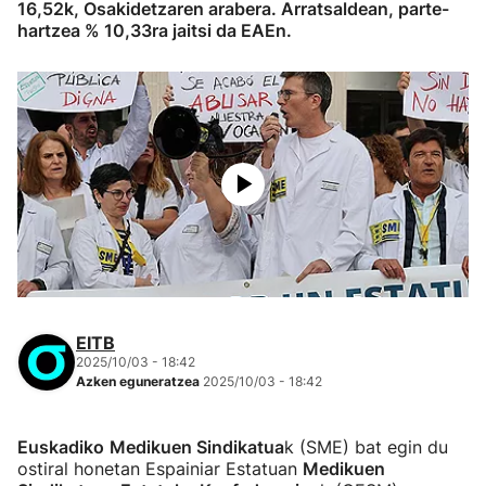
16,52k, Osakidetzaren arabera. Arratsaldean, parte-
hartzea % 10,33ra jaitsi da EAEn.
EITB
2025/10/03 - 18:42
Azken eguneratzea
2025/10/03 - 18:42
Euskadiko
Medikuen Sindikatua
k (SME) bat egin du
ostiral honetan Espainiar Estatuan
Medikuen