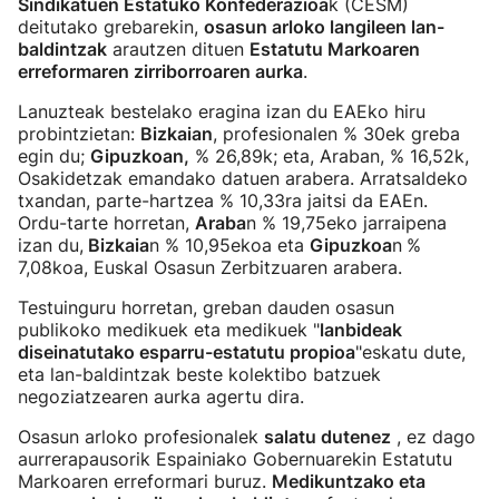
Sindikatuen Estatuko Konfederazioa
k (CESM)
deitutako grebarekin,
osasun arloko langileen lan-
baldintzak
arautzen dituen
Estatutu Markoaren
erreformaren zirriborroaren aurka
.
Lanuzteak bestelako eragina izan du EAEko hiru
probintzietan:
Bizkaian
, profesionalen % 30ek greba
egin du;
Gipuzkoan,
% 26,89k; eta, Araban, % 16,52k,
Osakidetzak emandako datuen arabera. Arratsaldeko
txandan, parte-hartzea % 10,33ra jaitsi da EAEn.
Ordu-tarte horretan,
Araba
n % 19,75eko jarraipena
izan du,
Bizkaia
n % 10,95ekoa eta
Gipuzkoa
n
%
7,08koa, Euskal Osasun Zerbitzuaren arabera.
Testuinguru horretan, greban dauden osasun
publikoko medikuek eta medikuek "
lanbideak
diseinatutako esparru-estatutu propioa
"eskatu dute,
eta lan-baldintzak beste kolektibo batzuek
negoziatzearen aurka agertu dira.
Osasun arloko profesionalek
salatu dutenez
, ez dago
aurrerapausorik Espainiako Gobernuarekin Estatutu
Markoaren erreformari buruz.
Medikuntzako eta