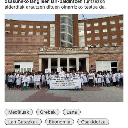
osasuneko langileen lan-baldintzen
funtsezko
alderdiak arautzen dituen oinarrizko testua da.
Medikuak
Grebak
Lana
Lan Gatazkak
Ekonomia
Osakidetza