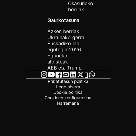
Osasuneko
berriak
Gaurkotasuna
Azken berriak
Ukrainako gerra
Euskadiko lan
egutegia 2026
Eguneko
albisteak
AEB eta Trump
Pribatutasun politika
Lege oharra
Cookie politika
Cookieen konfigurazioa
Harremana