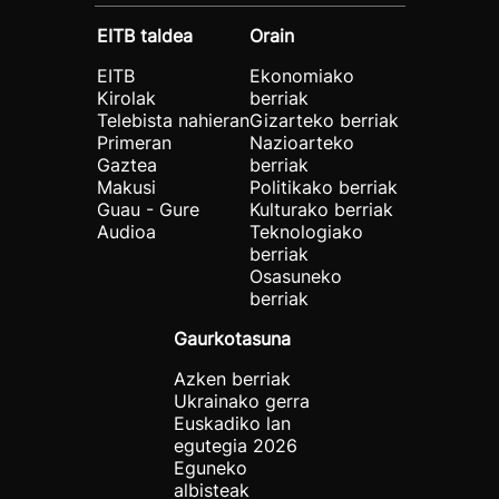
EITB taldea
Orain
EITB
Ekonomiako
Kirolak
berriak
Telebista nahieran
Gizarteko berriak
Primeran
Nazioarteko
Gaztea
berriak
Makusi
Politikako berriak
Guau - Gure
Kulturako berriak
Audioa
Teknologiako
berriak
Osasuneko
berriak
Gaurkotasuna
Azken berriak
Ukrainako gerra
Euskadiko lan
egutegia 2026
Eguneko
albisteak