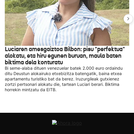
Luciaren amesgaiztoa Bilbon: pisu "perfektua"
alokatu, eta hiru egunen buruan, maula baten
biktima dela konturatu
Bi seme-alaba dituen venezuelar batek 2.000 euro ordaindu
ditu Deustun alokairuko etxebizitza batengatik, baina etxea
apartamentu turistiko bat da berez. Iruzurgileak gutxienez
zortzi pertsonari alokatu die, tartean Luciari berari. Biktima
horrekin mintzatu da EITB.