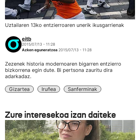
Uztailaren 13ko entzierroaren unerik ikusgarrienak
eitb
2015/07/13 - 11:28
Azken eguneratzea
2015/07/13 - 11:28
Zezenek historia modernoaren bigarren entzierro
bizkorrena egin dute. Bi pertsona zauritu dira
adarkadaz.
Gizartea
Iruñea
Sanferminak
Zure interesekoa izan daiteke