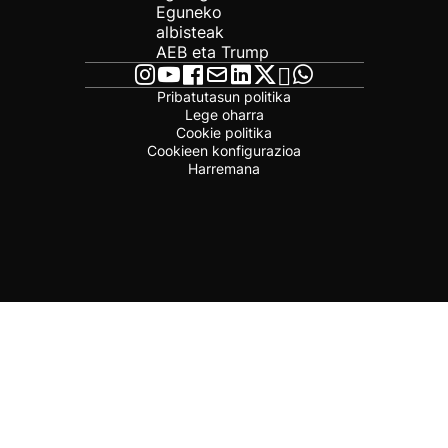
Eguneko
albisteak
AEB eta Trump
Pribatutasun politika
Lege oharra
Cookie politika
Cookieen konfigurazioa
Harremana