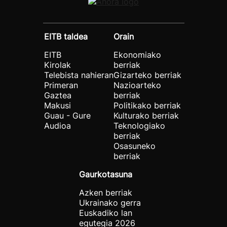
EITB taldea
Orain
EITB
Ekonomiako
Kirolak
berriak
Telebista nahieran
Gizarteko berriak
Primeran
Nazioarteko
Gaztea
berriak
Makusi
Politikako berriak
Guau - Gure
Kulturako berriak
Audioa
Teknologiako
berriak
Osasuneko
berriak
Gaurkotasuna
Azken berriak
Ukrainako gerra
Euskadiko lan
egutegia 2026