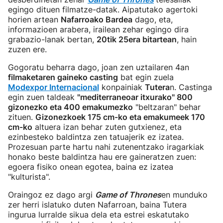
egingo dituen filmatze-datak. Aipatutako agertoki
horien artean
Nafarroako Bardea
dago, eta,
informazioen arabera, irailean zehar egingo dira
grabazio-lanak bertan,
20tik 25era bitartean
, hain
zuzen ere.
Gogoratu beharra dago, joan zen uztailaren 4an
filmaketaren gaineko casting
bat egin zuela
Modexpor Internacional
konpainiak
Tutera
n
. Castinga
egin zuen taldeak
"mediterraneoar itxurako" 800
gizonezko eta 400 emakumezko
"beltzaran" behar
zituen.
Gizonezkoek 175 cm-ko eta emakumeek 170
cm-ko
altuera izan behar zuten gutxienez, eta
ezinbesteko baldintza zen tatuajerik ez izatea.
Prozesuan parte hartu nahi zutenentzako iragarkiak
honako beste baldintza hau ere gaineratzen zuen:
egoera fisiko onean egotea, baina ez izatea
"kulturista".
Oraingoz ez dago argi
Game of Thrones
en munduko
zer herri islatuko duten Nafarroan, baina Tutera
ingurua lurralde sikua dela eta estrei eskatutako