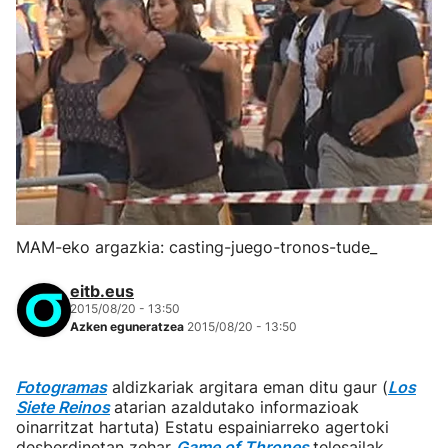
MAM-eko argazkia: casting-juego-tronos-tude_
eitb.eus
2015/08/20 - 13:50
Azken eguneratzea
2015/08/20 - 13:50
Fotogramas
aldizkariak argitara eman ditu gaur (
Los
Siete Reinos
atarian azaldutako informazioak
oinarritzat hartuta) Estatu espainiarreko agertoki
desberdinetan zehar
Game of Thrones
telesailak