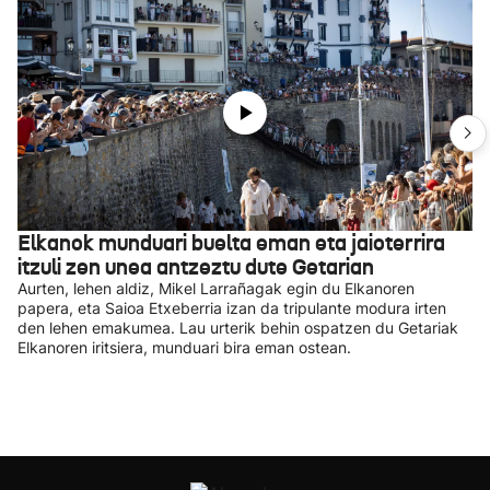
Elkanok munduari buelta eman eta jaioterrira
itzuli zen unea antzeztu dute Getarian
Aurten, lehen aldiz, Mikel Larrañagak egin du Elkanoren
papera, eta Saioa Etxeberria izan da tripulante modura irten
den lehen emakumea. Lau urterik behin ospatzen du Getariak
Elkanoren iritsiera, munduari bira eman ostean.