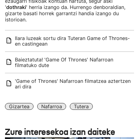
ezaugarri fisikoak kontuan hartuta, segur aski
'
dothraki
' herria izango da. Hurrengo denboraldian,
gizarte basati horrek garrantzi handia izango du
istorioan.
Ilara luzeak sortu dira Tuteran Game of Thrones-
en castingean
Baieztatuta! 'Game Of Thrones' Nafarroan
filmatuko dute
'Game of Thrones' Nafarroan filmatzea aztertzen
ari dira
Gizartea
Nafarroa
Tutera
Zure interesekoa izan daiteke