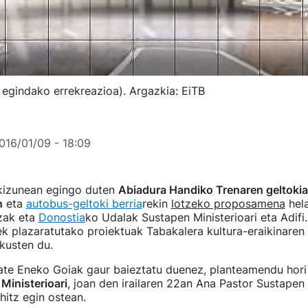
 egindako errekreazioa). Argazkia: EiTB
016/01/09 - 18:09
kizunean egingo duten
Abiadura Handiko Trenaren geltokia
n
eta
autobus-geltoki berria
rekin
lotzeko proposamena
hela
tzak eta
Donostia
ko Udalak Sustapen Ministerioari eta Adifi.
k plazaratutako proiektuak Tabakalera kultura-eraikinaren
ikusten du.
ate Eneko Goiak gaur baieztatu duenez, planteamendu hor
Ministerioari
, joan den irailaren 22an Ana Pastor Sustapen 
hitz egin ostean.