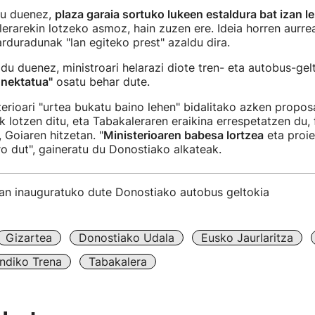
tu duenez,
plaza garaia sortuko lukeen estaldura bat izan l
lerarekin lotzeko asmoz, hain zuzen ere. Ideia horren aurre
arduradunak "lan egiteko prest" azaldu dira.
du duenez, ministroari helarazi diote tren- eta autobus-ge
onektatua"
osatu behar dute.
erioari "urtea bukatu baino lehen" bidalitako azken prop
k lotzen ditu, eta Tabakaleraren eraikina errespetatzen du,
 Goiaren hitzetan. "
Ministerioaren babesa lortzea
eta proie
o dut", gaineratu du Donostiako alkateak.
ean inauguratuko dute Donostiako autobus geltokia
Gizartea
Donostiako Udala
Eusko Jaurlaritza
ndiko Trena
Tabakalera