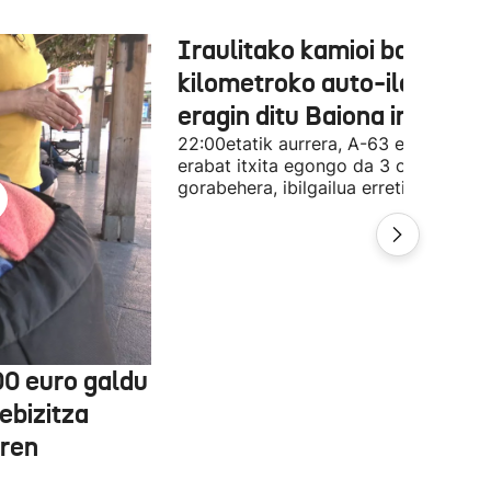
Iraulitako kamioi batek 31
kilometroko auto-ilarak
eragin ditu Baiona inguruan
22:00etatik aurrera, A-63 errepidea
erabat itxita egongo da 3 orduz, gutx
gorabehera, ibilgailua erretiratzeko.
00 euro galdu
ebizitza
aren