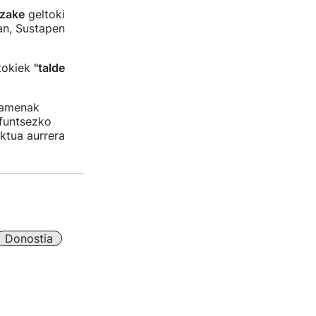
ezake
geltoki
an, Sustapen
ltokiek
"talde
osamenak
 funtsezko
ktua aurrera
Donostia