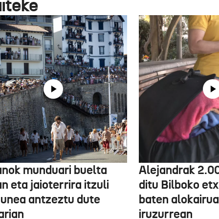
aiteke
anok munduari buelta
Alejandrak 2.0
 eta jaioterrira itzuli
ditu Bilboko etx
 unea antzeztu dute
baten alokairu
arian
iruzurrean