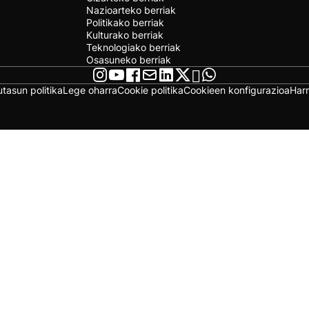
Nazioarteko berriak
Politikako berriak
Kulturako berriak
Teknologiako berriak
Osasuneko berriak
utasun politika
Lege oharra
Cookie politika
Cookieen konfigurazioa
Har