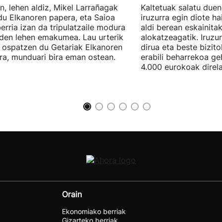
n, lehen aldiz, Mikel Larrañagak
Kaltetuak salatu due
du Elkanoren papera, eta Saioa
iruzurra egin diote ha
erria izan da tripulatzaile modura
aldi berean eskainita
 den lehen emakumea. Lau urterik
alokatzeagatik. Iruzu
 ospatzen du Getariak Elkanoren
dirua eta beste bizit
iera, munduari bira eman ostean.
erabili beharrekoa ge
4.000 eurokoak direla
Orain
Ekonomiako berriak
Gizarteko berriak