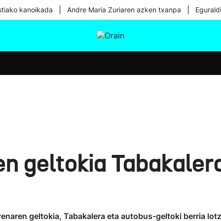
|
|
tiako kanoikada
Andre Maria Zuriaren azken txanpa
Egurald
tura
Ikusmiran
Egural
Osasuna
Teknologia
n geltokia Tabakalera
naren geltokia, Tabakalera eta autobus-geltoki berria lo