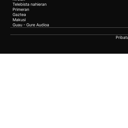
Telebista nahieran
Primeran
Gaztea
Makusi
Guau - Gure Audioa
Pribat