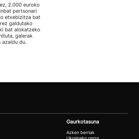
nez, 2.000 euroko
inbat pertsonari
ko etxebizitza bat
rrez galdutako
oki bat alokatzeko
hituta, galerak
 azaldu du.
Gaurkotasuna
Azken berriak
Ukrainako gerra