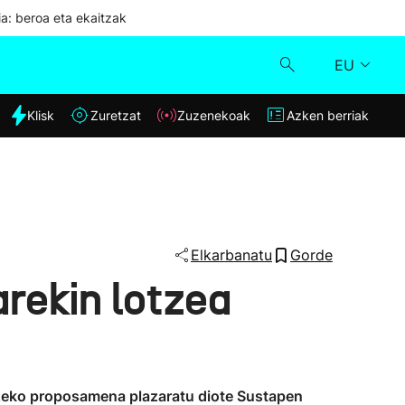
ia: beroa eta ekaitzak
EU
dia
Klisk
Zuretzat
Zuzenekoak
Azken berriak
Klisk
Zuzenekoak
Zuretzat
Elkarbanatu
Gorde
rekin lotzea
Azken berriak
tzeko proposamena plazaratu diote Sustapen