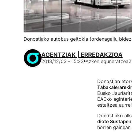
Donostiako autobus geltokia (ordenagailu bidez
AGENTZIAK | ERREDAKZIOA
2018/12/03 - 15:23
Azken eguneratzea
2
Donostian etor
Tabakalerareki
Eusko Jaurlari
EAEko agintarie
estaltzea aurre
Donostiako alk
diote Sustapen 
horren gainean 