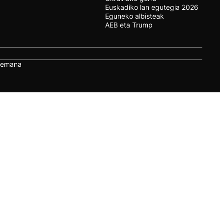
Euskadiko lan egutegia 2026
Eguneko albisteak
AEB eta Trump
remana