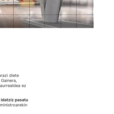
razi diete
 Gainera,
 aurrealdea ez
i
idatziz pasatu
ministroarekin