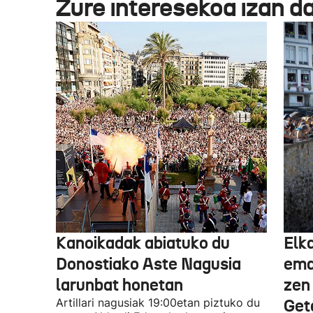
Zure interesekoa izan d
Kanoikadak abiatuko du
Elk
Donostiako Aste Nagusia
eman
larunbat honetan
zen
Artillari nagusiak 19:00etan piztuko du
Get