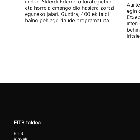
metxa Alderdi Ederreko lorategietan,
Aurte
eta horrela emango dio hasiera zortzi
egin 
eguneko jaiari. Guztira, 400 ekitaldi
Etxeb
baino gehiago daude programatuta.
irten
behin
irits
EITB taldea
EITB
Kirolak