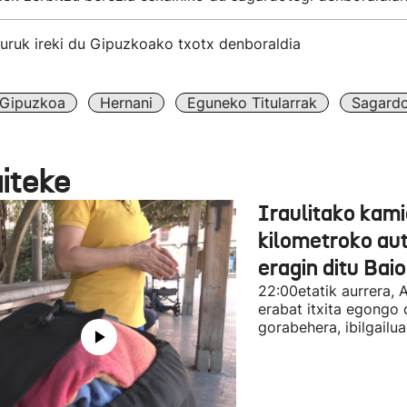
buruk ireki du Gipuzkoako txotx denboraldia
Gipuzkoa
Hernani
Eguneko Titularrak
Sagard
aiteke
Iraulitako kami
kilometroko aut
eragin ditu Bai
22:00etatik aurrera, 
erabat itxita egongo 
gorabehera, ibilgailua