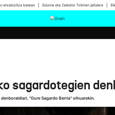
|
|
ko etxebizitza batean
Edurne eta Zeledon Txikiren jaitsiera
El
tura
Ikusmiran
Egural
Osasuna
Teknologia
ko sagardotegien den
 denboraldiari, "Gure Sagardo Berria" oihuarekin.