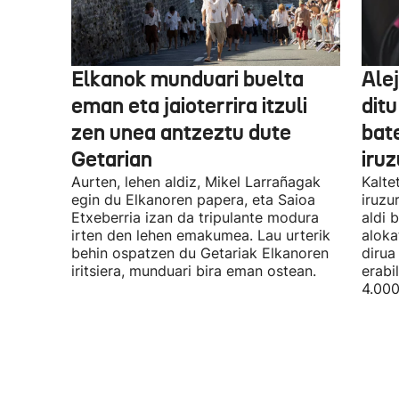
Elkanok munduari buelta
Ale
eman eta jaioterrira itzuli
ditu
zen unea antzeztu dute
bat
Getarian
iru
Aurten, lehen aldiz, Mikel Larrañagak
Kalte
egin du Elkanoren papera, eta Saioa
iruzu
Etxeberria izan da tripulante modura
aldi 
irten den lehen emakumea. Lau urterik
aloka
behin ospatzen du Getariak Elkanoren
dirua
iritsiera, munduari bira eman ostean.
erabi
4.000