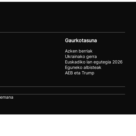
Gaurkotasuna
Azken berriak
Ukrainako gerra
Euskadiko lan egutegia 2026
Eguneko albisteak
AEB eta Trump
remana