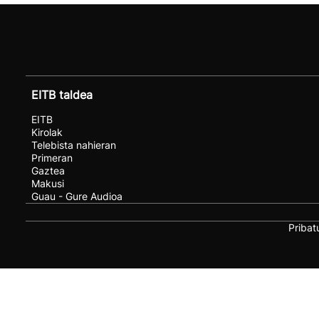
EITB taldea
EITB
Kirolak
Telebista nahieran
Primeran
Gaztea
Makusi
Guau - Gure Audioa
Pribat