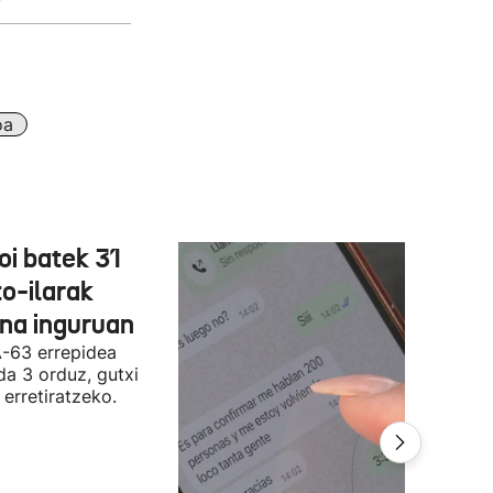
oa
oi batek 31
o-ilarak
ona inguruan
A-63 errepidea
da 3 orduz, gutxi
 erretiratzeko.