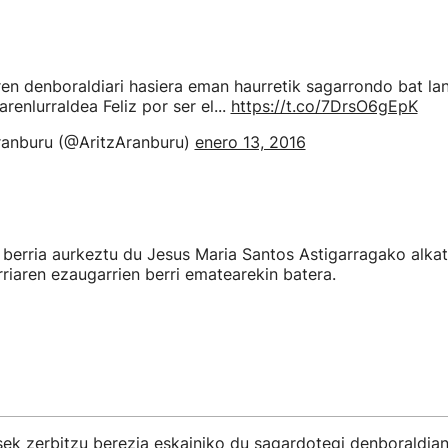
en denboraldiari hasiera eman haurretik sagarrondo bat la
enlurraldea Feliz por ser el...
https://t.co/7DrsO6gEpK
ranburu (@AritzAranburu)
enero 13, 2016
a berria aurkeztu du Jesus Maria Santos Astigarragako alka
riaren ezaugarrien berri ematearekin batera.
sek zerbitzu berezia eskainiko du sagardotegi denboraldia