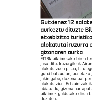
Gutxienez 12 salaketa
aurkeztu dituzte Bilbon
etxebizitza turistiko bat
alokatuta iruzurra egin zue
gizonaren aurka
EITBk biktimetako biren testigantzak
jaso ditu. Iruzurgileak Airbnb bidez
alokatu zuen pisua, hiru egunez. Ordu
gutxi batzuetan, benetako jabeak eze
jakin gabe, dozena bat pertsonari
alokatu zien. Ertzaintzak ikerketa
abiatu du, gizona harrapatu eta
biktimek galdutako dirua berreskura
dezaten.