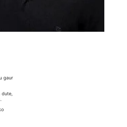
u gaur
 dute,
.
ko