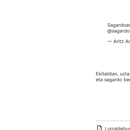
Sagardoar
@sagardoar
— Aritz A
Ekitaldian, uzt
eta sagardo ber
Lurraldebu