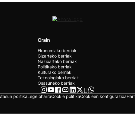
Orain
Ekonomiako berriak
Gizarteko berriak
Nazioarteko berriak
Politikako berriak
Kulturako berriak
Teknologiako berriak
Osasuneko berriak
utasun politika
Lege oharra
Cookie politika
Cookieen konfigurazioa
Har