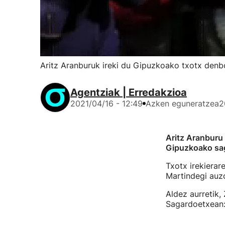
Aritz Aranburuk ireki du Gipuzkoako txotx denb
Agentziak | Erredakzioa
2021/04/16 - 12:49
Azken eguneratzea
2
Aritz Aranburu
Gipuzkoako sag
Txotx irekierare
Martindegi auzo
Aldez aurretik,
Sagardoetxean