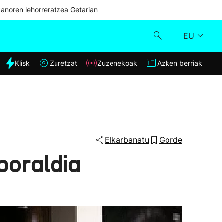
kanoren lehorreratzea Getarian
EU
dia
Klisk
Zuretzat
Zuzenekoak
Azken berriak
Klisk
Zuzenekoak
Zuretzat
Elkarbanatu
Gorde
boraldia
Azken berriak