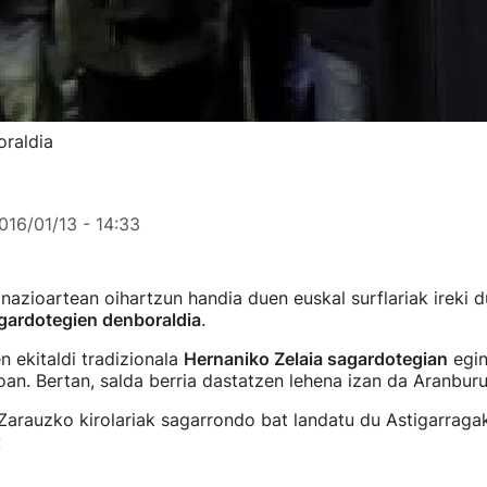
oraldia
016/01/13 - 14:33
nazioartean oihartzun handia duen euskal surflariak ireki d
ardotegien denboraldia
.
n ekitaldi tradizionala
Hernaniko Zelaia sagardotegian
egin
an. Bertan, salda berria dastatzen lehena izan da Aranburu
 Zarauzko kirolariak sagarrondo bat landatu du Astigarraga
: