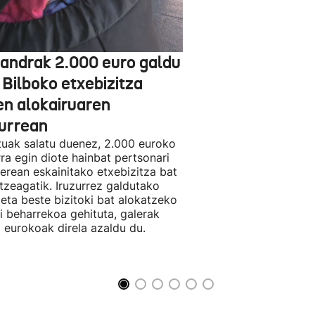
jandrak 2.000 euro galdu
 Bilboko etxebizitza
en alokairuaren
zurrean
tuak salatu duenez, 2.000 euroko
rra egin diote hainbat pertsonari
berean eskainitako etxebizitza bat
tzeagatik. Iruzurrez galdutako
 eta beste bizitoki bat alokatzeko
li beharrekoa gehituta, galerak
 eurokoak direla azaldu du.