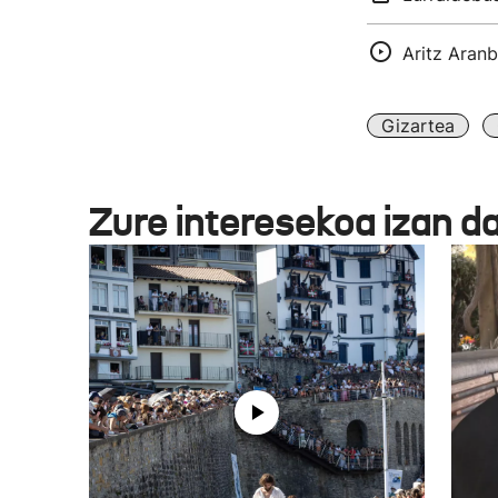
Aritz Aran
Gizartea
Zure interesekoa izan d