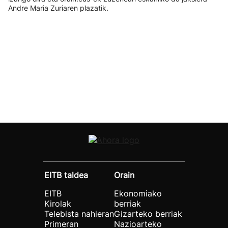
Andre Maria Zuriaren plazatik.
EITB taldea
Orain
EITB
Ekonomiako
Kirolak
berriak
Telebista nahieran
Gizarteko berriak
Primeran
Nazioarteko