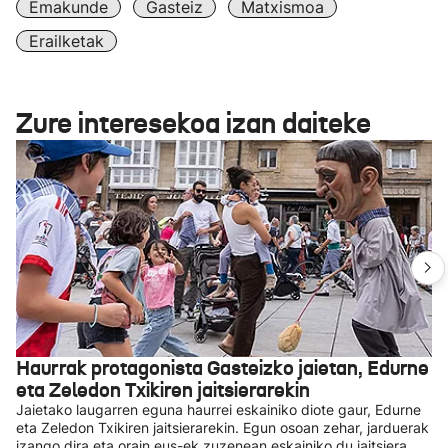
Emakunde
Gasteiz
Matxismoa
Erailketak
Zure interesekoa izan daiteke
Haurrak protagonista Gasteizko jaietan, Edurne
eta Zeledon Txikiren jaitsierarekin
Jaietako laugarren eguna haurrei eskainiko diote gaur, Edurne
eta Zeledon Txikiren jaitsierarekin. Egun osoan zehar, jarduerak
izango dira eta orain.eus-ek zuzenean eskainiko du jaitsiera