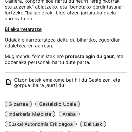
Gainera, konpromisoa hartu du neurri "eraginkorrak
eta zuzenak" abiatzeko, eta "benetako berdintasuna"
lortzeko "baliabideak" bideratzen jarraituko duela
aurreratu du.
Bi elkarretaratze
Udalak elkarretaratzea deitu du bihartko, eguerdian,
udaletxearen aurrean.
Mugimendu feministak ere
protesta egin du gaur
, eta
dozenaka pertsonak hartu dute parte.
Gizon batek emakume bat hil du Gasteizen, eta
gorpua ibaira jaurti du
Gizartea
Gasteizko Udala
Indarkeria Matxista
Araba
Euskal Autonomia Erkidegoa
Delituak