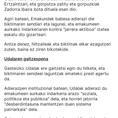
Ertzaintzari, eta gorputza zatitu eta gorpuzkiak
Zadorra ibaira bota dituela esan dio.
Agiri batean, Emakundek babesa adierazi die
biktimaren sendiari eta lagunei, eta emakumeen
aurkako indarkeriaren kontra "jarrera aktiboa" izatea
eskatu dio gizarteari.
Antza denez, hiltzaileak eta biktimak elkar ezagutzen
zuten, baina ez ziren bikotekide.
Udalaren gaitzespena
Gasteizko Udalak ere gaitzetsi egin du hilketa, eta
biktimaren senideei laguntzak emateko prest agertu
da.
Adierazpen instituzional batean, Udalak adierazi du
emakumeen aurkako indarkeria arazo "soziala,
politikoa eta publikoa" dela, eta horren jatorria
“desberdintasuna mantentzen duen sistema
patriarkala" dela.