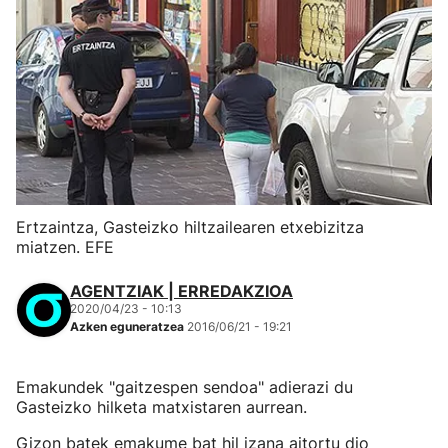
Ertzaintza, Gasteizko hiltzailearen etxebizitza
miatzen. EFE
AGENTZIAK | ERREDAKZIOA
2020/04/23 - 10:13
Azken eguneratzea
2016/06/21 - 19:21
Emakundek "gaitzespen sendoa" adierazi du
Gasteizko hilketa matxistaren aurrean.
Gizon batek emakume bat hil izana aitortu dio