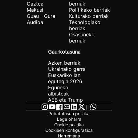
Gaztea
berriak
Makusi
Politikako berriak
Guau - Gure
Kulturako berriak
Audioa
Teknologiako
berriak
Osasuneko
berriak
Gaurkotasuna
Azken berriak
Ukrainako gerra
Euskadiko lan
egutegia 2026
Eguneko
albisteak
AEB eta Trump
Pribatutasun politika
Lege oharra
Cookie politika
Cookieen konfigurazioa
Harremana