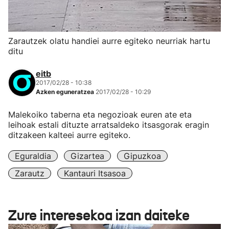
Zarautzek olatu handiei aurre egiteko neurriak hartu
ditu
eitb
2017/02/28 - 10:38
Azken eguneratzea
2017/02/28 - 10:29
Malekoiko taberna eta negozioak euren ate eta
leihoak estali dituzte arratsaldeko itsasgorak eragin
ditzakeen kalteei aurre egiteko.
Eguraldia
Gizartea
Gipuzkoa
Zarautz
Kantauri Itsasoa
Zure interesekoa izan daiteke