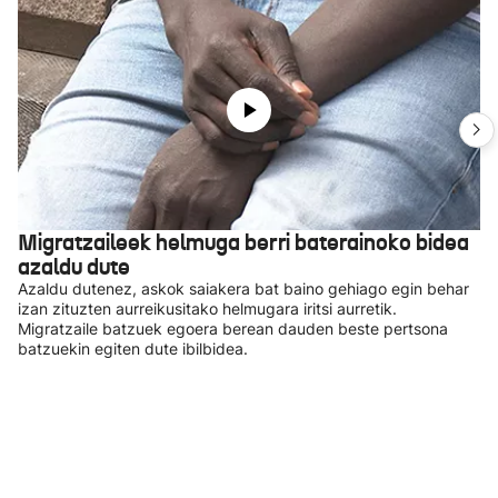
Migratzaileek helmuga berri baterainoko bidea
azaldu dute
Azaldu dutenez, askok saiakera bat baino gehiago egin behar
izan zituzten aurreikusitako helmugara iritsi aurretik.
Migratzaile batzuek egoera berean dauden beste pertsona
batzuekin egiten dute ibilbidea.