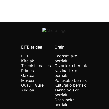
EITB taldea
Orain
EITB
Ekonomiako
Kirolak
berriak
Telebista nahieran
Gizarteko berriak
Primeran
Nazioarteko
Gaztea
berriak
Makusi
Politikako berriak
Guau - Gure
Kulturako berriak
Audioa
Teknologiako
berriak
Osasuneko
berriak