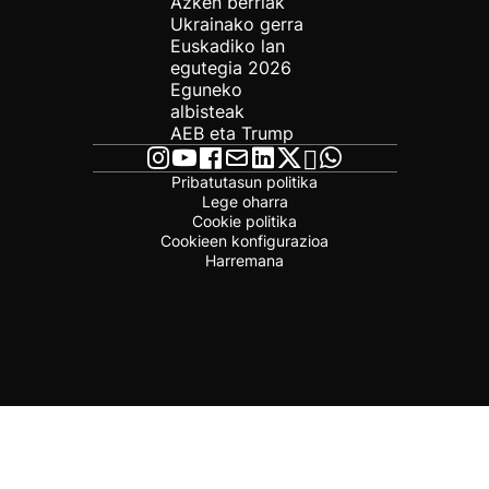
Azken berriak
Ukrainako gerra
Euskadiko lan
egutegia 2026
Eguneko
albisteak
AEB eta Trump
Pribatutasun politika
Lege oharra
Cookie politika
Cookieen konfigurazioa
Harremana