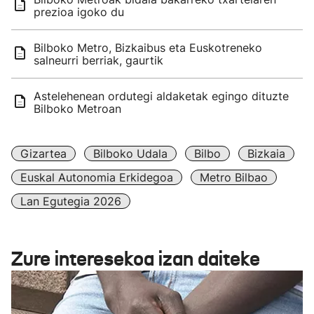
prezioa igoko du
Bilboko Metro, Bizkaibus eta Euskotreneko
salneurri berriak, gaurtik
Astelehenean ordutegi aldaketak egingo dituzte
Bilboko Metroan
Gizartea
Bilboko Udala
Bilbo
Bizkaia
Euskal Autonomia Erkidegoa
Metro Bilbao
Lan Egutegia 2026
Zure interesekoa izan daiteke