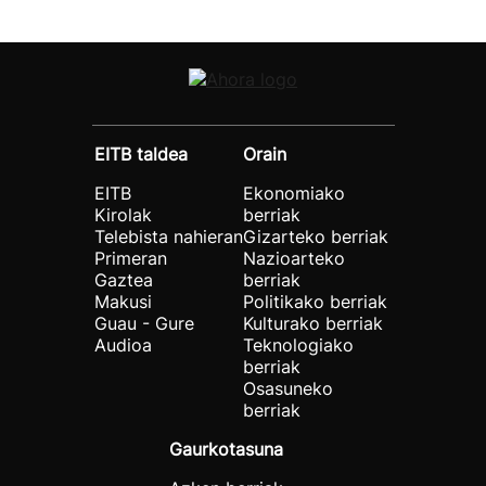
EITB taldea
Orain
EITB
Ekonomiako
Kirolak
berriak
Telebista nahieran
Gizarteko berriak
Primeran
Nazioarteko
Gaztea
berriak
Makusi
Politikako berriak
Guau - Gure
Kulturako berriak
Audioa
Teknologiako
berriak
Osasuneko
berriak
Gaurkotasuna