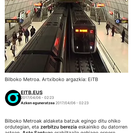
Bilboko Metroa. Artxiboko argazkia: EiTB
EITB.EUS
2017/04/06 - 02:23
Azken eguneratzea
2017/04/06 - 02:23
Bilboko Metroak aldaketa batzuk egingo ditu ohiko
ordutegian, eta
zerbitzu berezia
eskainiko du datorren
astean,
Aste Santua
n erabiltzaile gehiago espero