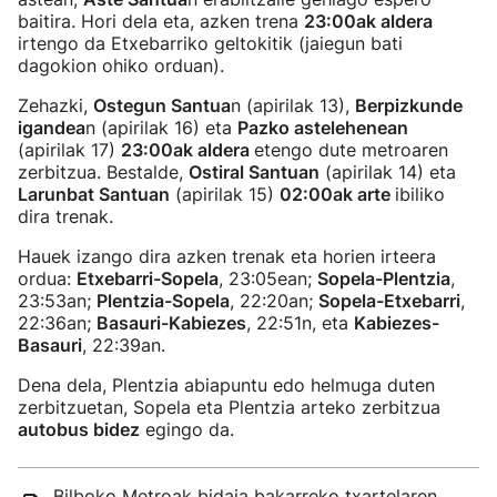
baitira. Hori dela eta, azken trena
23:00ak aldera
irtengo da Etxebarriko geltokitik (jaiegun bati
dagokion ohiko orduan).
Zehazki,
Ostegun Santua
n (apirilak 13),
Berpizkunde
igandea
n (apirilak 16) eta
Pazko astelehenean
(apirilak 17)
23:00ak aldera
etengo dute metroaren
zerbitzua
. Bestalde,
Ostiral Santuan
(apirilak 14) eta
Larunbat Santuan
(apirilak 15)
02:00ak arte
ibiliko
dira trenak.
Hauek izango dira azken trenak eta horien irteera
ordua:
Etxebarri-Sopela
, 23:05ean;
Sopela-Plentzia
,
23:53an;
Plentzia-Sopela
, 22:20an;
Sopela-Etxebarri
,
22:36an;
Basauri-Kabiezes
, 22:51n, eta
Kabiezes-
Basauri
, 22:39an.
Dena dela, Plentzia abiapuntu edo helmuga duten
zerbitzuetan, Sopela eta Plentzia arteko zerbitzua
autobus bidez
egingo da.
Bilboko Metroak bidaia bakarreko txartelaren