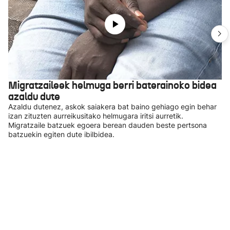
Migratzaileek helmuga berri baterainoko bidea
azaldu dute
Azaldu dutenez, askok saiakera bat baino gehiago egin behar
izan zituzten aurreikusitako helmugara iritsi aurretik.
Migratzaile batzuek egoera berean dauden beste pertsona
batzuekin egiten dute ibilbidea.