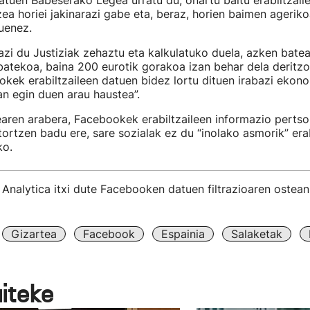
uen Babeserako Legea urratu du, onartu baitu erabiltzail
zea horiei jakinarazi gabe eta, beraz, horien baimen ageriko
uenez.
azi du Justiziak zehaztu eta kalkulatuko duela, azken batea
atekoa, baina 200 eurotik gorakoa izan behar dela deritzo
kek erabiltzaileen datuen bidez lortu dituen irabazi ekon
n egin duen arau haustea”.
earen arabera, Facebookek erabiltzaileen informazio perts
tortzen badu ere, sare sozialak ez du “inolako asmorik” erabi
ko.
nalytica itxi dute Facebooken datuen filtrazioaren ostean
Gizartea
Facebook
Espainia
Salaketak
aiteke