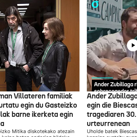
man Villateren familiak
Ander Zubillag
urtatu egin du Gasteizko
egin die Biesca
lak barne ikerketa egin
tragediaren 30.
na
urteurrenean
izko Mitika diskotekako atezain
Uholde batek Biescas