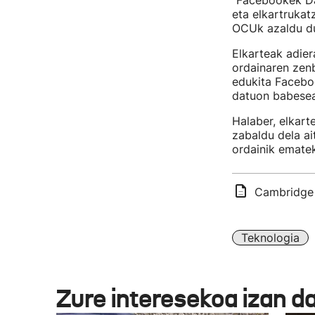
“Facebookek Dat
eta elkartrukat
OCUk azaldu d
Elkarteak adier
ordainaren zenb
edukita Faceboo
datuon babesea
Halaber, elkart
zabaldu dela ai
ordainik emate
Cambridge A
Teknologia
Zure interesekoa izan d