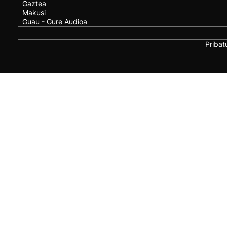
Gaztea
Makusi
Guau - Gure Audioa
Pribat