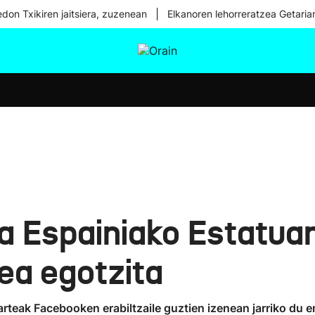
|
don Txikiren jaitsiera, zuzenean
Elkanoren lehorreratzea Getaria
tura
Ikusmiran
Egural
Osasuna
Teknologia
a Espainiako Estatuan
ea egotzita
karteak Facebooken erabiltzaile guztien izenean jarriko du