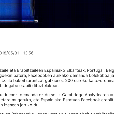
018/05/31 - 13:56
ile eta Erabiltzaileen Espainiako Elkarteak, Portugal, Belgi
goekin batera, Facebooken aurkako demanda kolektiboa jar
iltzaile bakoitzarentzat gutxienez 200 euroko kalte-ordain
bidegabe erabili dituztelakoan.
u duenez, demanda ez du soilik Cambridge Analyticaren au
leetara mugatuko, eta Espainiako Estatuan Facebook erabil
n izenean jarriko du.