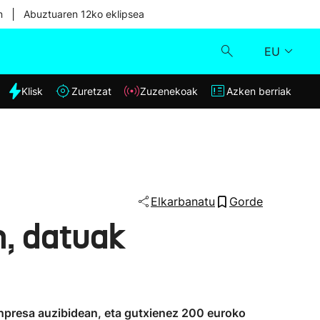
|
n
Abuztuaren 12ko eklipsea
EU
dia
Klisk
Zuretzat
Zuzenekoak
Azken berriak
Klisk
Zuzenekoak
Zuretzat
Elkarbanatu
Gorde
, datuak
Azken berriak
 enpresa auzibidean, eta gutxienez 200 euroko