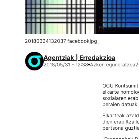
20180324132037_facebookjpg_
Agentziak | Erredakzioa
2018/05/31 - 12:38
Azken eguneratzea
2
OCU Kontsumitza
elkarte homolo
sozialaren erab
beraien datuak 
Elkarteak azald
dien erabiltzai
pertsona guztie