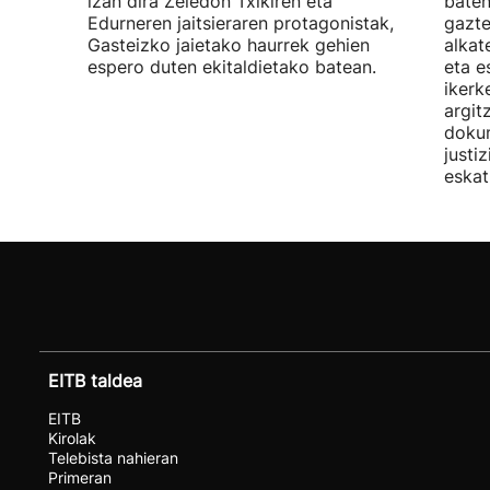
izan dira Zeledon Txikiren eta
baten
Edurneren jaitsieraren protagonistak,
gazte
Gasteizko jaietako haurrek gehien
alkat
espero duten ekitaldietako batean.
eta e
ikerk
argit
doku
justi
eskat
EITB taldea
EITB
Kirolak
Telebista nahieran
Primeran