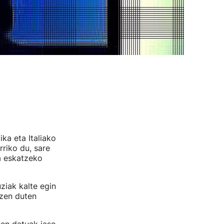
ka eta Italiako
riko du, sare
a eskatzeko
ziak kalte egin
tzen duten