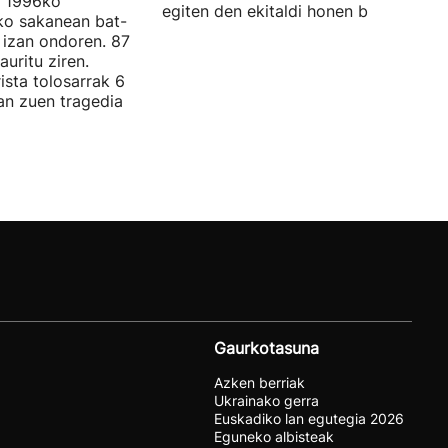
n 1996ko
egiten den ekitaldi honen berri.
ko sakanean bat-
 izan ondoren. 87
auritu ziren.
ista tolosarrak 6
zan zuen tragedia
Gaurkotasuna
Azken berriak
Ukrainako gerra
Euskadiko lan egutegia 2026
Eguneko albisteak