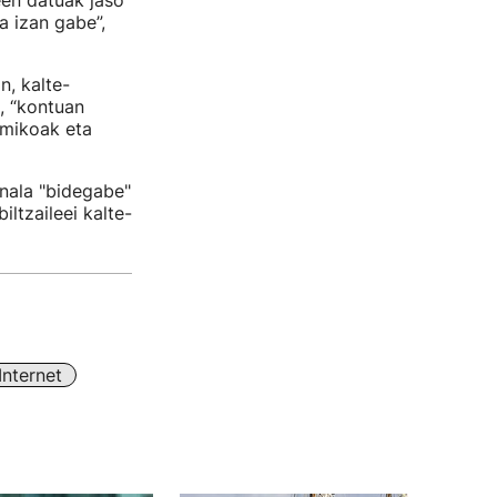
een datuak jaso
a izan gabe”,
n, kalte-
, “kontuan
omikoak eta
onala "bidegabe"
ltzaileei kalte-
Internet