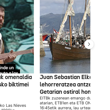
ak omenaldia
Juan Sebastian Elkanoren
sko biktimei
lehorreratzea antzeztuko 
Getarian ostiral honetan
EITBk zuzenean emango du Orain.eus
atarian, ETB1en eta ETB ONen,
ko Las Nieves
16:45etik aurrera, lau urtean behin