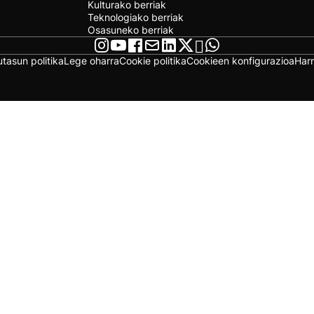
Kulturako berriak
Teknologiako berriak
Osasuneko berriak
utasun politika
Lege oharra
Cookie politika
Cookieen konfigurazioa
Har