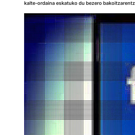
kalte-ordaina eskatuko du bezero bakoitzarentz