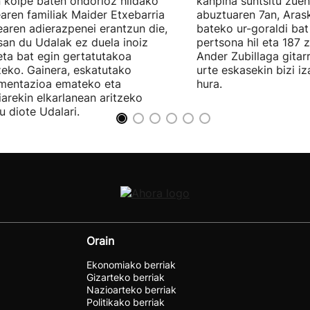
 kolpe baten ondorioz hildako
kanpina suntsitu zue
aren familiak Maider Etxebarria
abuztuaren 7an, Aras
earen adierazpenei erantzun die,
bateko ur-goraldi bat
san du Udalak ez duela inoiz
pertsona hil eta 187 z
eta bat egin gertatutakoa
Ander Zubillaga gitarr
zeko. Gainera, eskatutako
urte eskasekin bizi i
mentazioa emateko eta
hura.
ziarekin elkarlanean aritzeko
u diote Udalari.
Orain
Ekonomiako berriak
Gizarteko berriak
Nazioarteko berriak
Politikako berriak