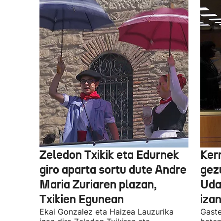
Zeledon Txikik eta Edurnek
Ker
giro aparta sortu dute Andre
gez
Maria Zuriaren plazan,
Uda
Txikien Egunean
iza
Ekai Gonzalez eta Haizea Lauzurika
Gaste