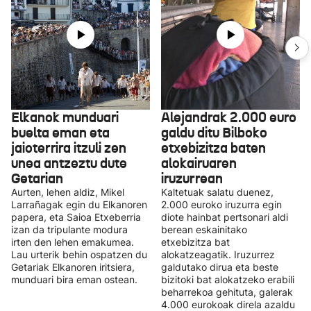
Elkanok munduari
Alejandrak 2.000 euro
buelta eman eta
galdu ditu Bilboko
jaioterrira itzuli zen
etxebizitza baten
unea antzeztu dute
alokairuaren
Getarian
iruzurrean
Aurten, lehen aldiz, Mikel
Kaltetuak salatu duenez,
Larrañagak egin du Elkanoren
2.000 euroko iruzurra egin
papera, eta Saioa Etxeberria
diote hainbat pertsonari aldi
izan da tripulante modura
berean eskainitako
irten den lehen emakumea.
etxebizitza bat
Lau urterik behin ospatzen du
alokatzeagatik. Iruzurrez
Getariak Elkanoren iritsiera,
galdutako dirua eta beste
munduari bira eman ostean.
bizitoki bat alokatzeko erabili
beharrekoa gehituta, galerak
4.000 eurokoak direla azaldu