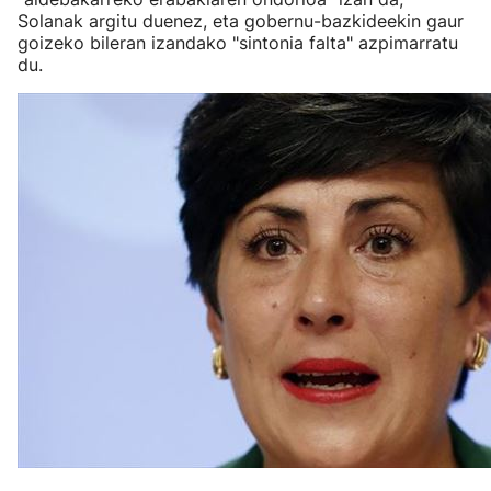
Solanak argitu duenez, eta gobernu-bazkideekin gaur
goizeko bileran izandako "sintonia falta" azpimarratu
du.