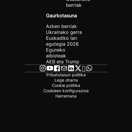
berriak
Gaurkotasuna
Azken berriak
Ukrainako gerra
Euskadiko lan
egutegia 2026
Eguneko
albisteak
AEB eta Trump
Pribatutasun politika
Lege oharra
Cookie politika
Cookieen konfigurazioa
Harremana