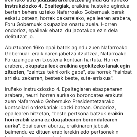
Instrukziozko 4. Epaitegiak
, eraikina husteko agindua
bertan behera uzteko Nafarroako Gobernuak berak
eskatu ostean, horrek dakarrelako, epailearen arabera,
Foru Gobernuak okupazioa onartu zuela. Horren
ondorioz, epaileak ebatzi du jazotakoa ezin dela
delitutzat jo.
Abuztuaren 16ko epai batek agindu zuen Nafarroako
Gobernuari eraikinaren jabetza itzultzea, Nafarroako
Foruzaingoaren txostena kontuan hartuta. Horren
arabera,
okupatzaileek eraikina egokitzeko lanak egin
zituzten
, "zaintza teknikorik gabe", eta horrek "hainbat
arrisku zekarren, besteak beste, sute-arriskua".
Iruñeko Instrukziozko 4. Epaitegiaren ebazpenaren
arabera, neurri horren aurkako borondatea erakutsi
zuen Nafarroako Gobernuko Presidentetzarako
kontseilari ordezkariak idazki batean. Ondorioz,
epailearen hitzetan, "beste pertsona batzuk
eraikin
hori erabili izana ez doa jabearen borondatearen
aurka
". Epailearen aburuz, eraikinaren jabeak
baimendu ez dituen erabilerekin edo pertsonekin