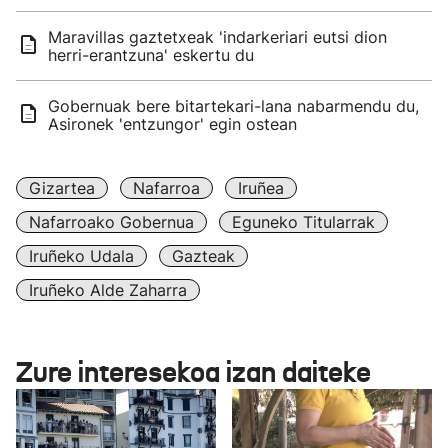
Maravillas gaztetxeak 'indarkeriari eutsi dion
herri-erantzuna' eskertu du
Gobernuak bere bitartekari-lana nabarmendu du,
Asironek 'entzungor' egin ostean
Gizartea
Nafarroa
Iruñea
Nafarroako Gobernua
Eguneko Titularrak
Iruñeko Udala
Gazteak
Iruñeko Alde Zaharra
Zure interesekoa izan daiteke