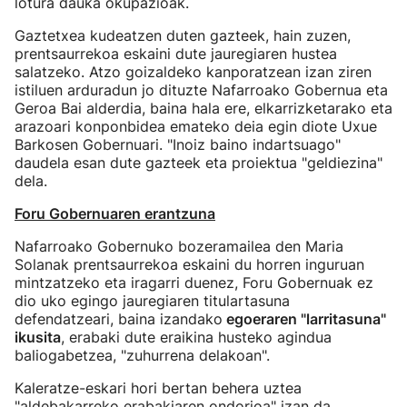
lotura dauka okupazioak.
Gaztetxea kudeatzen duten gazteek, hain zuzen,
prentsaurrekoa eskaini dute jauregiaren hustea
salatzeko. Atzo goizaldeko kanporatzean izan ziren
istiluen arduradun jo dituzte Nafarroako Gobernua eta
Geroa Bai alderdia, baina hala ere, elkarrizketarako eta
arazoari konponbidea emateko deia egin diote Uxue
Barkosen Gobernuari. "Inoiz baino indartsuago"
daudela esan dute gazteek eta proiektua "geldiezina"
dela.
Foru Gobernuaren erantzuna
Nafarroako Gobernuko bozeramailea den Maria
Solanak prentsaurrekoa eskaini du horren inguruan
mintzatzeko eta iragarri duenez, Foru Gobernuak ez
dio uko egingo jauregiaren titulartasuna
defendatzeari, baina izandako
egoeraren "larritasuna"
ikusita
, erabaki dute eraikina husteko agindua
baliogabetzea, "zuhurrena delakoan".
Kaleratze-eskari hori bertan behera uztea
"aldebakarreko erabakiaren ondorioa" izan da,