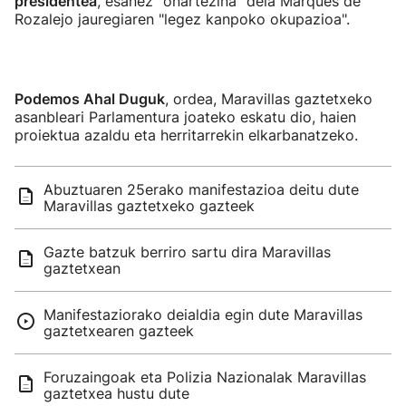
presidentea
, esanez "onartezina" dela Marques de
Rozalejo jauregiaren "legez kanpoko okupazioa".
Podemos Ahal Duguk
, ordea, Maravillas gaztetxeko
asanbleari Parlamentura joateko eskatu dio, haien
proiektua azaldu eta herritarrekin elkarbanatzeko.
Abuztuaren 25erako manifestazioa deitu dute
Maravillas gaztetxeko gazteek
Gazte batzuk berriro sartu dira Maravillas
gaztetxean
Manifestaziorako deialdia egin dute Maravillas
gaztetxearen gazteek
Foruzaingoak eta Polizia Nazionalak Maravillas
gaztetxea hustu dute