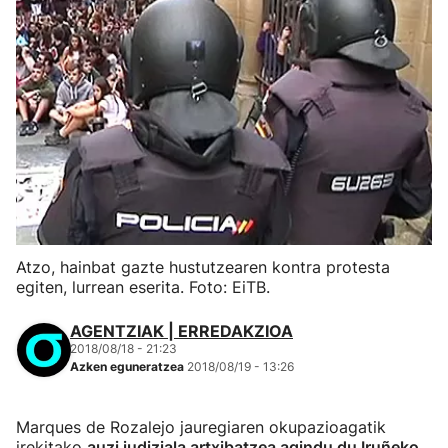
Atzo, hainbat gazte hustutzearen kontra protesta
egiten, lurrean eserita. Foto: EiTB.
AGENTZIAK | ERREDAKZIOA
2018/08/18 - 21:23
Azken eguneratzea
2018/08/19 - 13:26
Marques de Rozalejo jauregiaren okupazioagatik
irekitako
auzi judiziala artxibatzea agindu du Iruñeko