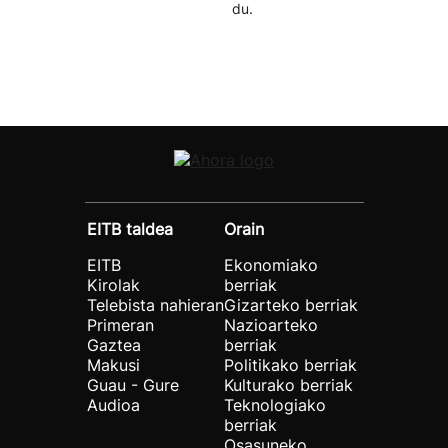
du.
EITB taldea
Orain
EITB
Ekonomiako
Kirolak
berriak
Telebista nahieran
Gizarteko berriak
Primeran
Nazioarteko
Gaztea
berriak
Makusi
Politikako berriak
Guau - Gure
Kulturako berriak
Audioa
Teknologiako
berriak
Osasuneko