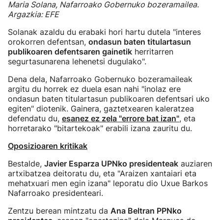
Maria Solana, Nafarroako Gobernuko bozeramailea.
Argazkia: EFE
Solanak azaldu du erabaki hori hartu dutela "interes
orokorren defentsan,
ondasun baten titulartasun
publikoaren defentsaren gainetik
herritarren
segurtasunarena lehenetsi dugulako".
Dena dela, Nafarroako Gobernuko bozeramaileak
argitu du horrek ez duela esan nahi "inolaz ere
ondasun baten titulartasun publikoaren defentsari uko
egiten" diotenik. Gainera, gaztetxearen kaleratzea
defendatu du,
esanez ez zela "errore bat izan"
, eta
horretarako "bitartekoak" erabili izana zauritu du.
Oposizioaren kritikak
Bestalde,
Javier Esparza UPNko presidenteak
auziaren
artxibatzea deitoratu du, eta "Araizen xantaiari eta
mehatxuari men egin izana" leporatu dio Uxue Barkos
Nafarroako presidenteari.
Zentzu berean mintzatu da
Ana Beltran PPNko