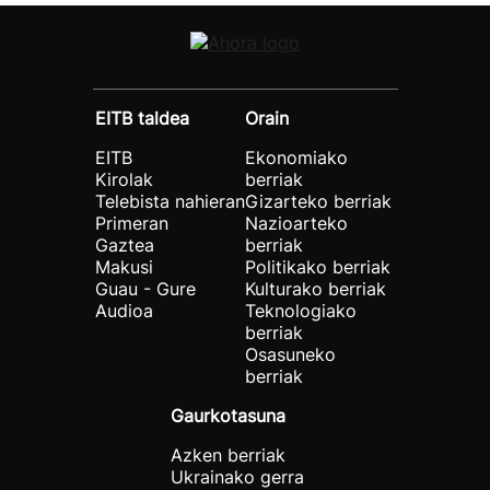
EITB taldea
Orain
EITB
Ekonomiako
Kirolak
berriak
Telebista nahieran
Gizarteko berriak
Primeran
Nazioarteko
Gaztea
berriak
Makusi
Politikako berriak
Guau - Gure
Kulturako berriak
Audioa
Teknologiako
berriak
Osasuneko
berriak
Gaurkotasuna
Azken berriak
Ukrainako gerra