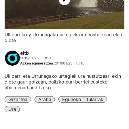
Ullibarriko y Urrunagako urtegiek ura hustutzeari ekin
diote
eitb
2019/01/25 - 13:19
Azken eguneratzea
2019/01/25 - 13:10
Ullibarri eta Urrunagako urtegiek ura hustutzeari ekin
diote gaur goizean, balizko euri berriei eusteko
ahalmena handitzeko.
Gizartea
Araba
Eguneko Titularrak
Ura