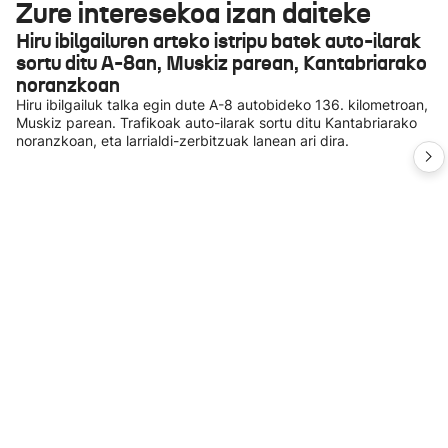
Zure interesekoa izan daiteke
Hiru ibilgailuren arteko istripu batek auto-ilarak
sortu ditu A-8an, Muskiz parean, Kantabriarako
noranzkoan
Hiru ibilgailuk talka egin dute A-8 autobideko 136. kilometroan,
Muskiz parean. Trafikoak auto-ilarak sortu ditu Kantabriarako
noranzkoan, eta larrialdi-zerbitzuak lanean ari dira.