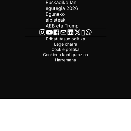
Euskadiko lan
egutegia 2026
Eguneko
albisteak
AEB eta Trump
Pribatutasun politika
Lege oharra
Cookie politika
Cookieen konfigurazioa
Harremana