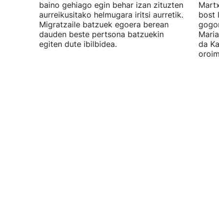
baino gehiago egin behar izan zituzten
Martx
aurreikusitako helmugara iritsi aurretik.
bost 
Migratzaile batzuek egoera berean
gogor
dauden beste pertsona batzuekin
Maria
egiten dute ibilbidea.
da Ka
oroim