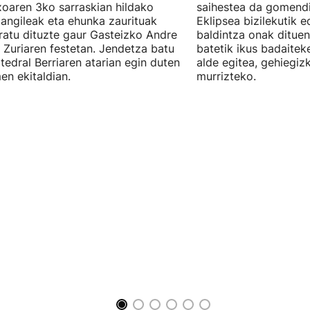
oaren 3ko sarraskian hildako
saihestea da gomendi
langileak eta ehunka zaurituak
Eklipsea bizilekutik 
atu dituzte gaur Gasteizko Andre
baldintza onak dituen
 Zuriaren festetan. Jendetza batu
batetik ikus badaitek
tedral Berriaren atarian egin duten
alde egitea, gehiegiz
en ekitaldian.
murrizteko.