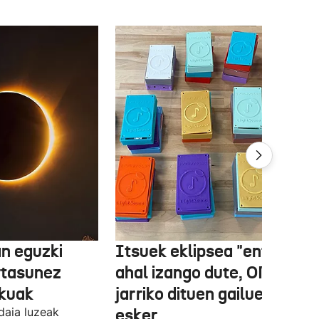
n eguzki
Itsuek eklipsea "entzun"
rtasunez
ahal izango dute, ONCEk
lkuak
jarriko dituen gailue batzue
daia luzeak
esker