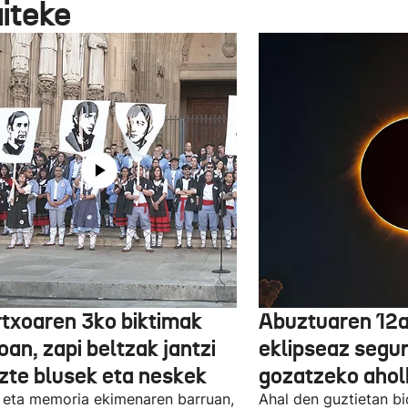
aiteke
txoaren 3ko biktimak
Abuztuaren 12a
an, zapi beltzak jantzi
eklipseaz segu
uzte blusek eta neskek
gozatzeko aho
 eta memoria ekimenaren barruan,
Ahal den guztietan bi