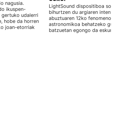
o nagusia.
LightSound dispositiboa soinu
edo ikuspen-
bihurtzen du argiaren intentsitatea, e
 gertuko udalerri
abuztuaren 12ko fenomeno
e, hobe da horren
astronomikoa behatzeko gune
ko joan-etorriak
batzuetan egongo da eskuragarri.