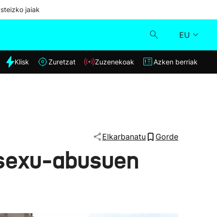
steizko jaiak
EU
dia
Klisk
Zuretzat
Zuzenekoak
Azken berriak
Klisk
Zuzenekoak
Zuretzat
Elkarbanatu
Gorde
o sexu-abusuen
Azken berriak