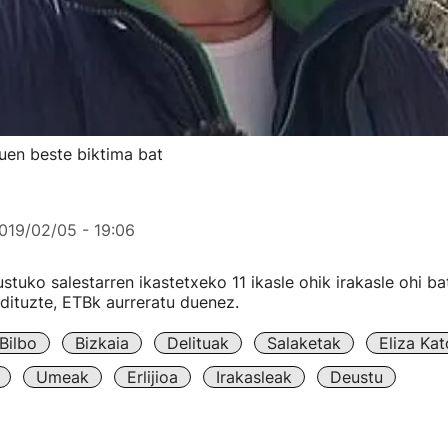
uen beste biktima bat
019/02/05 - 19:06
uko salestarren ikastetxeko 11 ikasle ohik irakasle ohi ba
dituzte, ETBk aurreratu duenez.
Bilbo
Bizkaia
Delituak
Salaketak
Eliza Kat
Umeak
Erlijioa
Irakasleak
Deustu