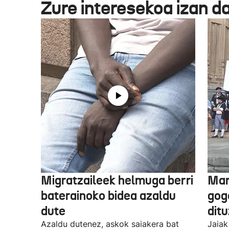
Zure interesekoa izan d
Migratzaileek helmuga berri
Mar
baterainoko bidea azaldu
gogo
dute
dit
Azaldu dutenez, askok saiakera bat
Jaiak