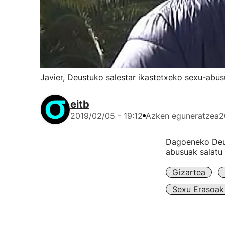
Javier, Deustuko salestar ikastetxeko sexu-abus
eitb
2019/02/05 - 19:12
Azken eguneratzea
2
Dagoeneko Deust
abusuak salatu 
Gizartea
Sexu Erasoak