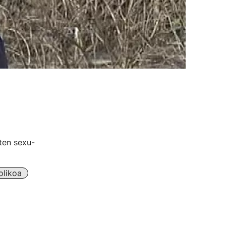
ten sexu-
olikoa