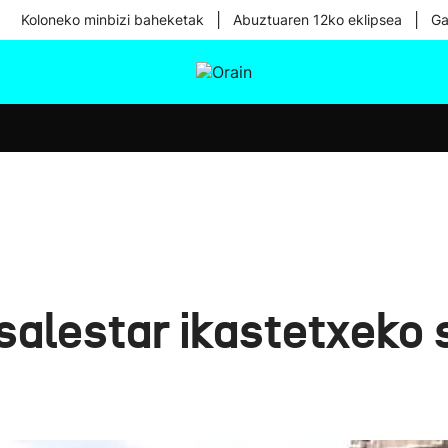
|
|
Koloneko minbizi baheketak
Abuztuaren 12ko eklipsea
Ga
tura
Ikusmiran
Egural
Osasuna
Teknologia
 salestar ikastetxek