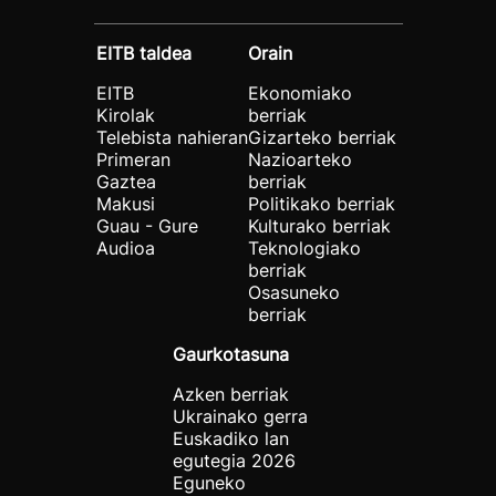
EITB taldea
Orain
EITB
Ekonomiako
Kirolak
berriak
Telebista nahieran
Gizarteko berriak
Primeran
Nazioarteko
Gaztea
berriak
Makusi
Politikako berriak
Guau - Gure
Kulturako berriak
Audioa
Teknologiako
berriak
Osasuneko
berriak
Gaurkotasuna
Azken berriak
Ukrainako gerra
Euskadiko lan
egutegia 2026
Eguneko