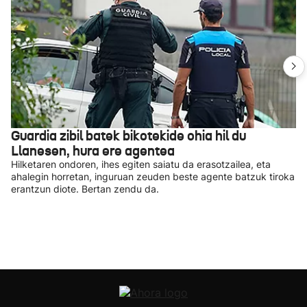
Guardia zibil batek bikotekide ohia hil du
Llanesen, hura ere agentea
Hilketaren ondoren, ihes egiten saiatu da erasotzailea, eta
ahalegin horretan, inguruan zeuden beste agente batzuk tiroka
erantzun diote. Bertan zendu da.