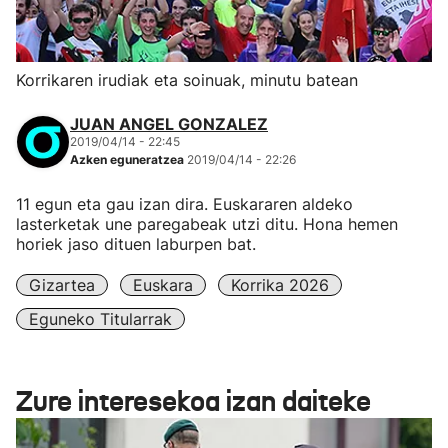
Korrikaren irudiak eta soinuak, minutu batean
JUAN ANGEL GONZALEZ
2019/04/14 - 22:45
Azken eguneratzea
2019/04/14 - 22:26
11 egun eta gau izan dira. Euskararen aldeko
lasterketak une paregabeak utzi ditu. Hona hemen
horiek jaso dituen laburpen bat.
Gizartea
Euskara
Korrika 2026
Eguneko Titularrak
Zure interesekoa izan daiteke