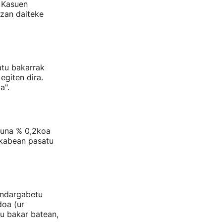
 Kasuen
izan daiteke
atu bakarrak
egiten dira.
a".
suna % 0,2koa
rkabean pasatu
indargabetu
doa (ur
tu bakar batean,