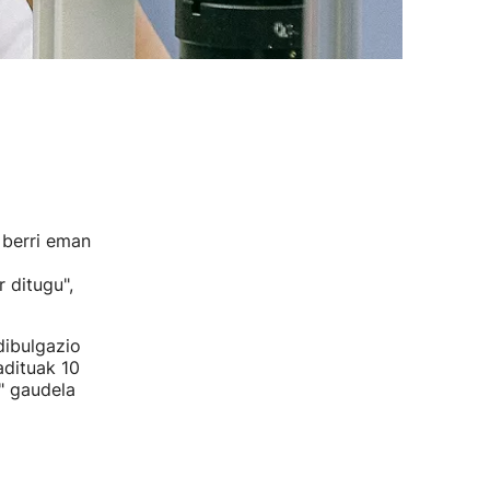
 berri eman
 ditugu",
ibulgazio
adituak 10
" gaudela