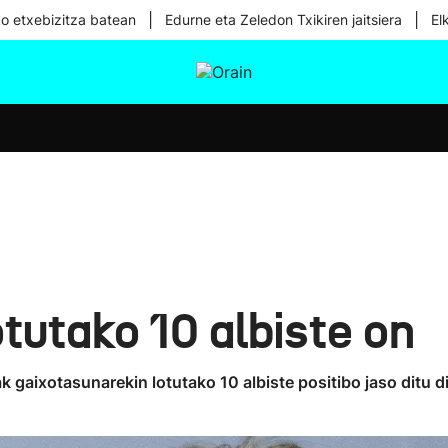
|
|
ko etxebizitza batean
Edurne eta Zeledon Txikiren jaitsiera
El
tura
Ikusmiran
Egural
Osasuna
Teknologia
tutako 10 albiste on
gaixotasunarekin lotutako 10 albiste positibo jaso ditu di