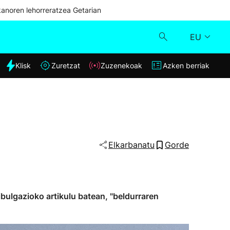
kanoren lehorreratzea Getarian
EU
dia
Klisk
Zuretzat
Zuzenekoak
Azken berriak
Klisk
Zuzenekoak
Zuretzat
Elkarbanatu
Gorde
Azken berriak
bulgazioko artikulu batean, "beldurraren