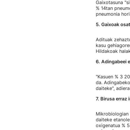
Gaixotasuna "s
% 14tan pneumon
pneumonia hori"
5. Gaixoak osat
Adituak zehazt
kasu gehiagoren
Hildakoak halak
6. Adingabeei ez
"Kasuen % 3 20 
da. Adingabeko
daiteke", adiera
7. Birusa erraz
Mikrobiologian
daiteke etanole
oxigenatua % 5e