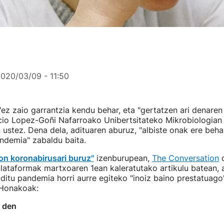
020/03/09 - 11:50
 "ez zaio garrantzia kendu behar, eta "gertatzen ari denaren
acio Lopez-Goñi Nafarroako Unibertsitateko Mikrobiologian
ustez. Dena dela, adituaren aburuz, "albiste onak ere behar
ndemia" zabaldu baita.
on koronabirusari buruz"
izenburupean,
The Conversation
d
plataformak martxoaren 1ean kaleratutako artikulu batean, 
ditu pandemia horri aurre egiteko "inoiz baino prestatuago
 Honakoak:
r den