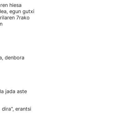
ren hiesa
dea, egun gutxi
rilaren 7rako
n
a, denbora
a jada aste
dira", erantsi