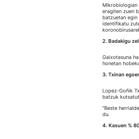
Mikrobiologian 
eragiten zuen b
batzuetan egin 
identifikatu zu
koronobirusarek
2. Badakigu ze
Gaixotasuna hau
honetan hobeku
3. Txinan egoer
Lopez-Goñik Tx
batzuk kutsatu
"Beste herriald
du.
4. Kasuen % 80 