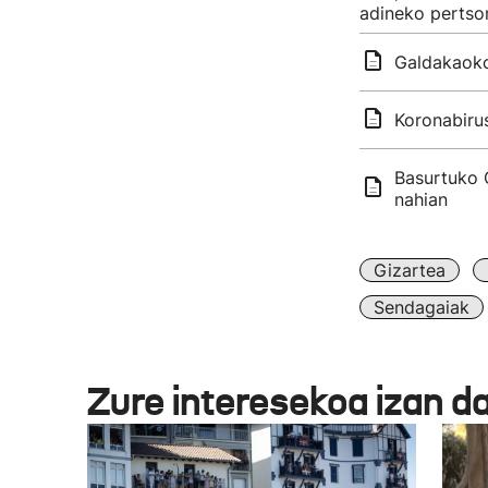
adineko pertso
Galdakaoko 
Koronabirus
Basurtuko O
nahian
Gizartea
Sendagaiak
Zure interesekoa izan d