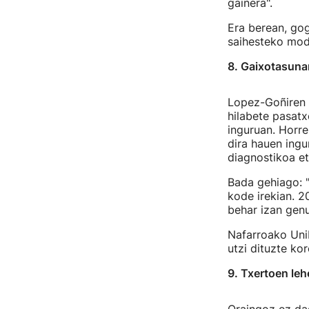
gainera".
Era berean, gog
saihesteko modu
8. Gaixotasunar
Lopez-Goñiren 
hilabete pasat
inguruan. Horre
dira hauen ingu
diagnostikoa eta
Bada gehiago: "
kode irekian. 2
behar izan genu
Nafarroako Unib
utzi dituzte ko
9. Txertoen le