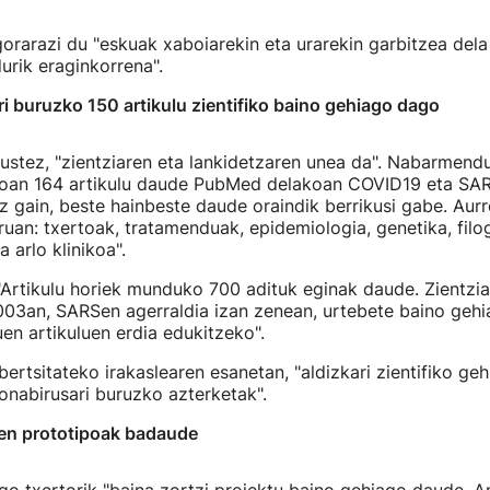
orarazi du "eskuak xaboiarekin eta urarekin garbitzea dela
rik eraginkorrena".
i buruzko 150 artikulu zientifiko baino gehiago dago
ustez, "zientziaren eta lankidetzaren unea da". Nabarmend
xoan 164 artikulu daude PubMed delakoan COVID19 eta SA
z gain, beste hainbeste daude oraindik berrikusi gabe. Aur
ruan: txertoak, tratamenduak, epidemiologia, genetika, filo
 arlo klinikoa".
Artikulu horiek munduko 700 adituk eginak daude. Zientzia
003an, SARSen agerraldia izan zenean, urtebete baino gehi
en artikuluen erdia edukitzeko".
ertsitateko irakaslearen esanetan, "aldizkari zientifiko geh
ronabirusari buruzko azterketak".
hen prototipoak badaude