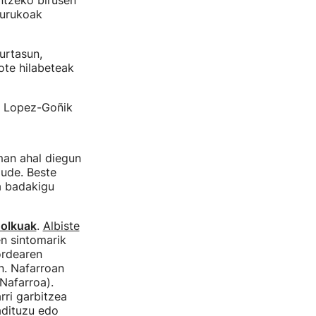
ntzeko birusen
gurukoak
urtasun,
ote hilabeteak
du Lopez-Goñik
man ahal diegun
ude. Beste
ta badakigu
holkuak
.
Albiste
n sintomarik
ordearen
n. Nafarroan
Nafarroa).
ri garbitzea
adituzu edo