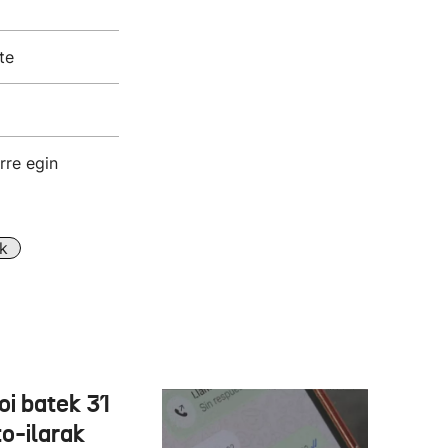
te
rre egin
k
oi batek 31
o-ilarak