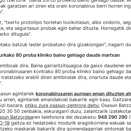
o txertorik "baina zortzi proiektu baino gehiago daude. A
ak garatzen ari ziren eta orain koronabirus berri horren in
".
, "txerto prototipo horietan toxikotasun, albo ondorio, seg
e, eta segurtasun probak egin behar dituzte. Horregatik di
rko ditugula".
etako batzuk laster probatuko dira gizakiongan", iragarri 
aurkako 80 proba kliniko baino gehiago daude martxan
entiboak dira. Baina garrantzitsuagoa da gaixo daudenei e
oronabirusaren kontrako 80 proba kliniko baino gehiago da
 tratatzeko erabili diren antibiralak dira, onartuta daude e
.
sasun agintariek
koronabirusaren aurrean eman dituzten a
 arren, agintariek emandakoei bakarrik egin kasu. Gaitzare
izi bazara,
ohiko zure osasun-zentrora deitu
; Osasun Batz
20 30 50 zenbakia, eskuragarri duzu, zalantzarik izatekota
asun Batzordea
ren telefonora dei dezakezu:
948 290 290
(
D-19
gaitza ez hedatzeko modurik eraginkorrena eskuak sar
altzeko maskarak bakarrik dira gomendagarriak sintomak b