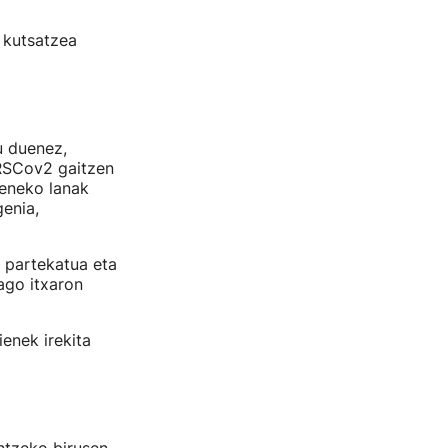
 kutsatzea
u duenez,
RSCov2 gaitzen
reneko lanak
genia,
 partekatua eta
ago itxaron
ienek irekita