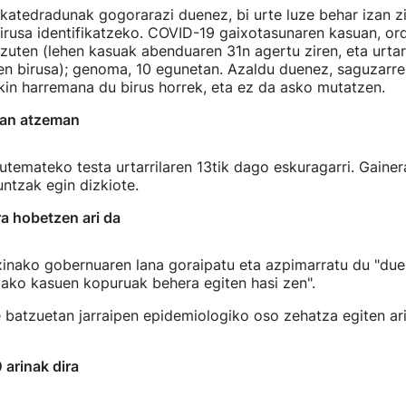
katedradunak gogorarazi duenez, bi urte luze behar izan zi
irusa identifikatzeko. COVID-19 gaixotasunaren kasuan, or
zuten (lehen kasuak abenduaren 31n agertu ziren, eta urtar
ten birusa); genoma, 10 egunetan. Azaldu duenez, saguzarre
in harremana du birus horrek, eta ez da asko mutatzen.
lan atzeman
temateko testa urtarrilaren 13tik dago eskuragarri. Gainer
ntzak egin dizkiote.
a hobetzen ari da
inako gobernuaren lana goraipatu eta azpimarratu du "duel
tako kasuen kopuruak behera egiten hasi zen".
e batzuetan jarraipen epidemiologiko oso zehatza egiten ari 
arinak dira