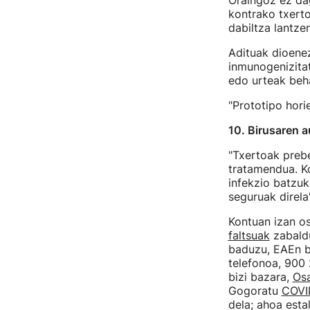
Oraingoz ez dag
kontrako txerto
dabiltza lantzen
Adituak dioenez
inmunogenizitat
edo urteak beha
"Prototipo hori
10. Birusaren 
"Txertoak preb
tratamendua. K
infekzio batzuk
seguruak direla"
Kontuan izan o
faltsuak
zabaldu
baduzu, EAEn b
telefonoa, 900 
bizi bazara,
Os
Gogoratu
COVI
dela; ahoa est