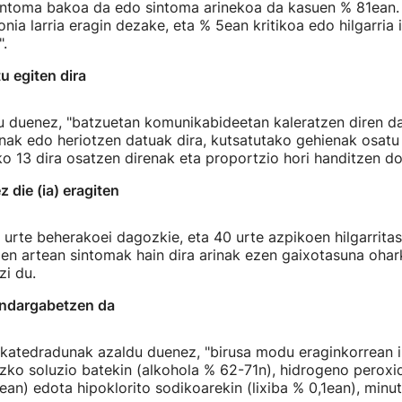
intoma bakoa da edo sintoma arinekoa da kasuen % 81ean.
ia larria eragin dezake, eta % 5ean kritikoa edo hilgarria 
.
u egiten dira
u duenez, "batzuetan komunikabideetan kaleratzen diren d
ak edo heriotzen datuak dira, kutsatutako gehienak osatu 
o 13 dira osatzen direnak eta proportzio hori handitzen do
 die (ia) eragiten
urte beherakoei dagozkie, eta 40 urte azpikoen hilgarrita
en artean sintomak hain dira arinak ezen gaixotasuna oha
zi du.
 indargabetzen da
 katedradunak azaldu duenez, "birusa modu eraginkorrean 
zko soluzio batekin (alkohola % 62-71n), hidrogeno peroxi
an) edota hipoklorito sodikoarekin (lixiba % 0,1ean), minu