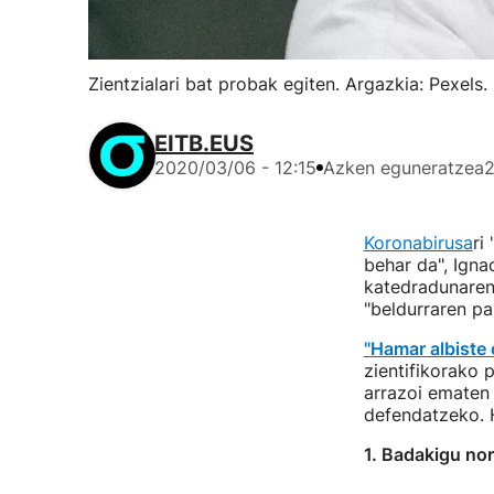
Zientzialari bat probak egiten. Argazkia: Pexels.
EITB.EUS
2020/03/06 - 12:15
Azken eguneratzea
2
Koronabirusa
ri
behar da", Ign
katedradunaren 
"beldurraren pa
"Hamar albiste 
zientifikorako 
arrazoi ematen 
defendatzeko.
1. Badakigu no