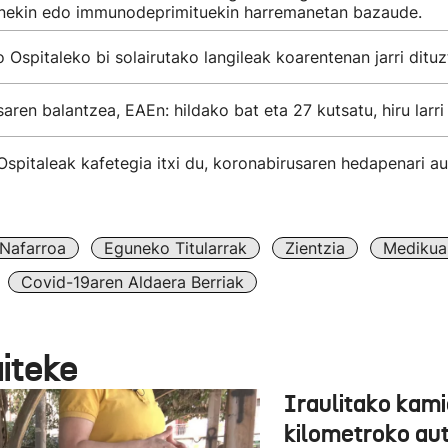
nekin edo immunodeprimituekin harremanetan bazaude.
Ospitaleko bi solairutako langileak koarentenan jarri dituz
aren balantzea, EAEn: hildako bat eta 27 kutsatu, hiru larri
spitaleak kafetegia itxi du, koronabirusaren hedapenari au
Nafarroa
Eguneko Titularrak
Zientzia
Medikua
Covid-19aren Aldaera Berriak
aiteke
Iraulitako kami
kilometroko aut