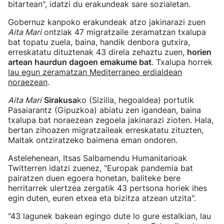
bitartean", idatzi du erakundeak sare sozialetan.
Gobernuz kanpoko erakundeak atzo jakinarazi zuen
Aita Mari
ontziak 47 migratzaile zeramatzan txalupa
bat topatu zuela, baina, handik denbora gutxira,
erreskatatu dituztenak 43 direla zehaztu zuen,
horien
artean haurdun dagoen emakume bat
. Txalupa horrek
lau egun zeramatzan Mediterraneo erdialdean
noraezean
.
Aita Mari
Sirakusa
ko (Sizilia, hegoaldea) portutik
Pasaiarantz (Gipuzkoa) abiatu zen igandean, baina
txalupa bat noraezean zegoela jakinarazi zioten. Hala,
bertan zihoazen migratzaileak erreskatatu zituzten,
Maltak ontziratzeko baimena eman ondoren.
Astelehenean, Itsas Salbamendu Humanitarioak
Twitterren idatzi zuenez, "Europak pandemia bat
pairatzen duen egoera honetan, baliteke bere
herritarrek ulertzea zergatik 43 pertsona horiek ihes
egin duten, euren etxea eta bizitza atzean utzita".
"43 lagunek bakean egingo dute lo gure estalkian, lau