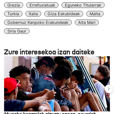
Grezia
Errefuxiatuak
Eguneko Titularrak
Turkia
Italia
Giza Eskubideak
Malta
Gobernuz Kanpoko Erakundeak
Aita Mari
Siria Gaur
Zure interesekoa izan daiteke