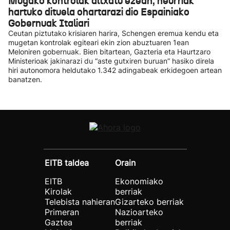
Mugako kontrolak altxatu ezean, neurriak
hartuko dituela ohartarazi dio Espainiako
Gobernuak Italiari
Ceutan piztutako krisiaren harira, Schengen eremua kendu eta
mugetan kontrolak egiteari ekin zion abuztuaren 1ean
Meloniren gobernuak. Bien bitartean, Gazteria eta Haurtzaro
Ministerioak jakinarazi du “aste gutxiren buruan” hasiko direla
hiri autonomora heldutako 1.342 adingabeak erkidegoen artean
banatzen.
EITB taldea
Orain
EITB
Ekonomiako
Kirolak
berriak
Telebista nahieran
Gizarteko berriak
Primeran
Nazioarteko
Gaztea
berriak