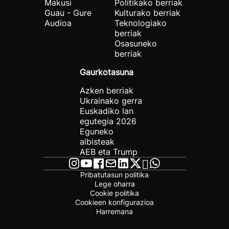
Makusi
Politikako berriak
Guau - Gure
Kulturako berriak
Audioa
Teknologiako
berriak
Osasuneko
berriak
Gaurkotasuna
Azken berriak
Ukrainako gerra
Euskadiko lan
egutegia 2026
Eguneko
albisteak
AEB eta Trump
Pribatutasun politika
Lege oharra
Cookie politika
Cookieen konfigurazioa
Harremana