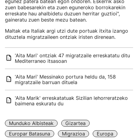
egunez patera batean egon ondoren. Eskerrik asko
zuen babesarekin eta zuen eguneroko borrokarekin
erreskate hau ahalbidetu duzuen herritar guztioi",
gaineratu zuen beste mezu batean.
Maltak eta Italiak argi utzi dute portuak itxita izango
dituztela migratzaileen ontziak iristen direnean.
'Aita Mari' ontziak 47 migratzaile erreskatatu ditu
Mediterraneo itsasoan
'Aita Mari' Messinako portura heldu da, 158
migratzaile barruan dituela
'Aita Marik' erreskatatuak Sizilian lehorreratzeko
baimena eskuratu du
Munduko Albisteak
Gizartea
Europar Batasuna
Migrazioa
Europa