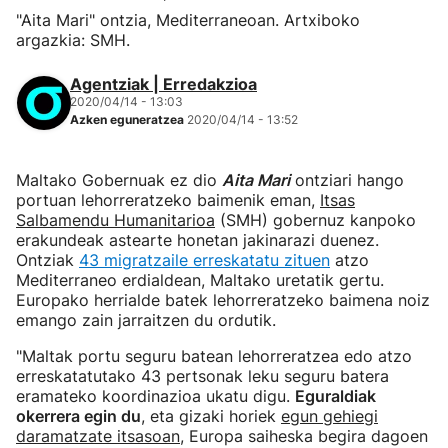
"Aita Mari" ontzia, Mediterraneoan. Artxiboko
argazkia: SMH.
Agentziak | Erredakzioa
2020/04/14 - 13:03
Azken eguneratzea
2020/04/14 - 13:52
Maltako Gobernuak ez dio
Aita Mari
ontziari hango
portuan lehorreratzeko baimenik eman,
Itsas
Salbamendu Humanitarioa
(SMH) gobernuz kanpoko
erakundeak astearte honetan jakinarazi duenez.
Ontziak
43 migratzaile erreskatatu zituen
atzo
Mediterraneo erdialdean, Maltako uretatik gertu.
Europako herrialde batek lehorreratzeko baimena noiz
emango zain jarraitzen du ordutik.
"Maltak portu seguru batean lehorreratzea edo atzo
erreskatatutako 43 pertsonak leku seguru batera
eramateko koordinazioa ukatu digu.
Eguraldiak
okerrera egin du
, eta gizaki horiek
egun gehiegi
daramatzate itsasoan
, Europa saiheska begira dagoen