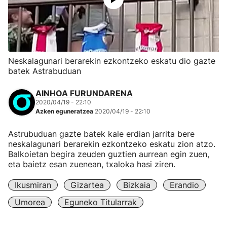
Neskalagunari berarekin ezkontzeko eskatu dio gazte
batek Astrabuduan
AINHOA FURUNDARENA
2020/04/19 - 22:10
Azken eguneratzea
2020/04/19 - 22:10
Astrubuduan gazte batek kale erdian jarrita bere
neskalagunari berarekin ezkontzeko eskatu zion atzo.
Balkoietan begira zeuden guztien aurrean egin zuen,
eta baietz esan zuenean, txaloka hasi ziren.
Ikusmiran
Gizartea
Bizkaia
Erandio
Umorea
Eguneko Titularrak