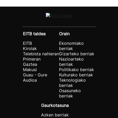
EITB taldea
Orain
EITB
Ekonomiako
Kirolak
berriak
Telebista nahieran
Gizarteko berriak
Primeran
Nazioarteko
Gaztea
berriak
Makusi
Politikako berriak
Guau - Gure
Kulturako berriak
Audioa
Teknologiako
berriak
Osasuneko
berriak
Gaurkotasuna
Azken berriak