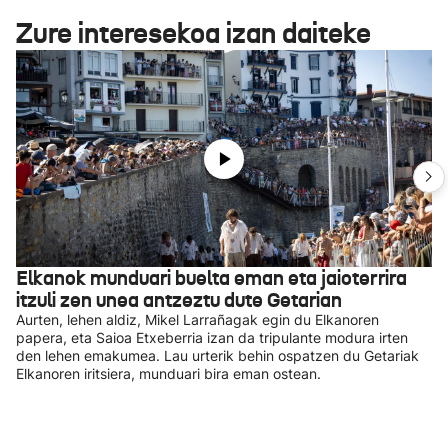
Zure interesekoa izan daiteke
Elkanok munduari buelta eman eta jaioterrira
itzuli zen unea antzeztu dute Getarian
Aurten, lehen aldiz, Mikel Larrañagak egin du Elkanoren
papera, eta Saioa Etxeberria izan da tripulante modura irten
den lehen emakumea. Lau urterik behin ospatzen du Getariak
Elkanoren iritsiera, munduari bira eman ostean.