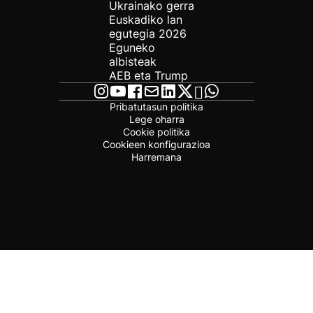
Ukrainako gerra
Euskadiko lan
egutegia 2026
Eguneko
albisteak
AEB eta Trump
Pribatutasun politika
Lege oharra
Cookie politika
Cookieen konfigurazioa
Harremana