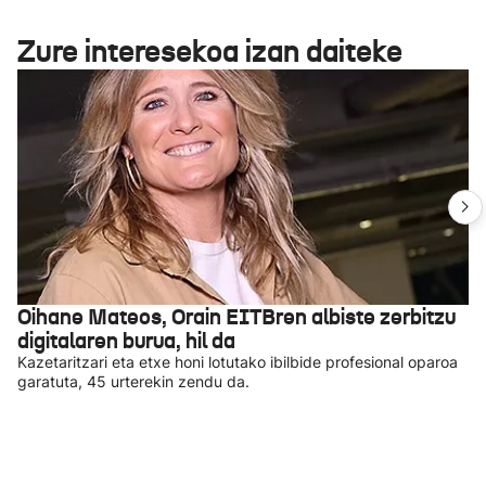
Zure interesekoa izan daiteke
Oihane Mateos, Orain EITBren albiste zerbitzu
digitalaren burua, hil da
Kazetaritzari eta etxe honi lotutako ibilbide profesional oparoa
garatuta, 45 urterekin zendu da.