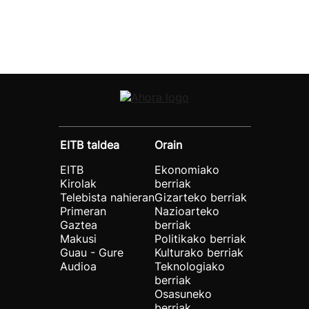
EITB taldea
Orain
EITB
Ekonomiako
Kirolak
berriak
Telebista nahieran
Gizarteko berriak
Primeran
Nazioarteko
Gaztea
berriak
Makusi
Politikako berriak
Guau - Gure
Kulturako berriak
Audioa
Teknologiako
berriak
Osasuneko
berriak