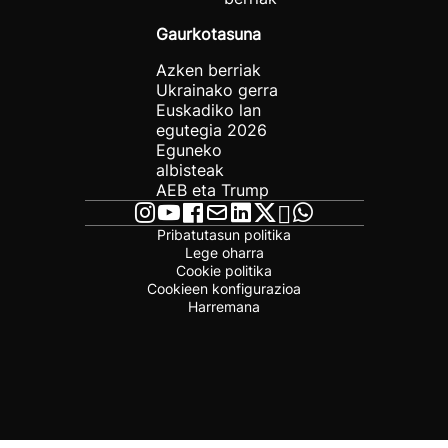
Gaurkotasuna
Azken berriak
Ukrainako gerra
Euskadiko lan
egutegia 2026
Eguneko
albisteak
AEB eta Trump
Pribatutasun politika
Lege oharra
Cookie politika
Cookieen konfigurazioa
Harremana