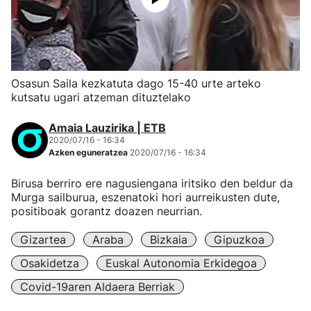
Osasun Saila kezkatuta dago 15-40 urte arteko
kutsatu ugari atzeman dituztelako
Amaia Lauzirika | ETB
2020/07/16 - 16:34
Azken eguneratzea
2020/07/16 - 16:34
Birusa berriro ere nagusiengana iritsiko den beldur da
Murga sailburua, eszenatoki hori aurreikusten dute,
positiboak gorantz doazen neurrian.
Gizartea
Araba
Bizkaia
Gipuzkoa
Osakidetza
Euskal Autonomia Erkidegoa
Covid-19aren Aldaera Berriak