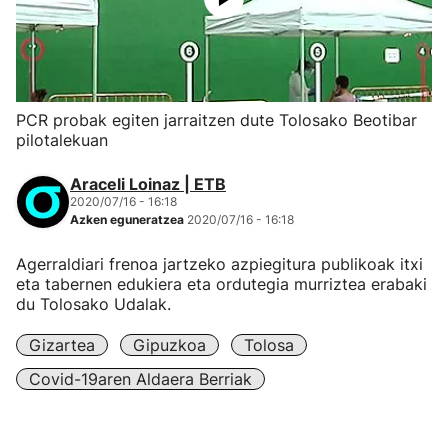
PCR probak egiten jarraitzen dute Tolosako Beotibar
pilotalekuan
Araceli Loinaz | ETB
2020/07/16 - 16:18
Azken eguneratzea
2020/07/16 - 16:18
Agerraldiari frenoa jartzeko azpiegitura publikoak itxi
eta tabernen edukiera eta ordutegia murriztea erabaki
du Tolosako Udalak.
Gizartea
Gipuzkoa
Tolosa
Covid-19aren Aldaera Berriak