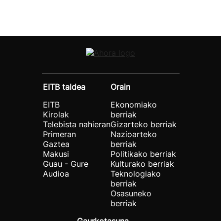
EITB taldea
Orain
EITB
Ekonomiako
Kirolak
berriak
Telebista nahieran
Gizarteko berriak
Primeran
Nazioarteko
Gaztea
berriak
Makusi
Politikako berriak
Guau - Gure
Kulturako berriak
Audioa
Teknologiako
berriak
Osasuneko
berriak