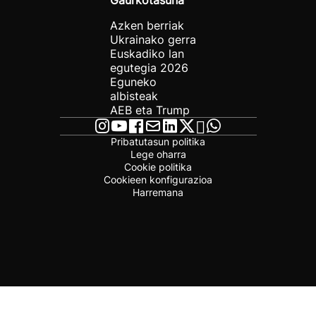
Gaurkotasuna
Azken berriak
Ukrainako gerra
Euskadiko lan
egutegia 2026
Eguneko
albisteak
AEB eta Trump
Pribatutasun politika
Lege oharra
Cookie politika
Cookieen konfigurazioa
Harremana