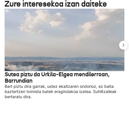
Zure interesekoa izan daiteke
Sutea piztu da Urkila-Elgea mendilerroan,
Barrundian
Bart piztu dira garrak, ustez ekaitzaren ondorioz, ez baita
baztertzen tximista batek eragindakoa izatea. Suhiltzaileak
bertaratu dira.