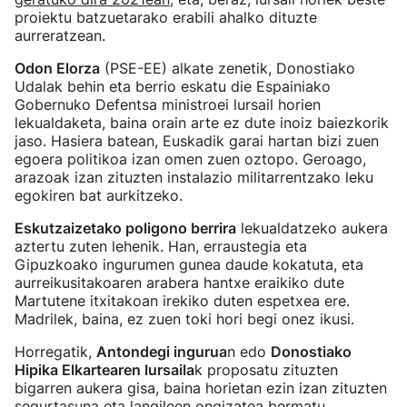
proiektu batzuetarako erabili ahalko dituzte
aurreratzean.
Odon Elorza
(PSE-EE) alkate zenetik, Donostiako
Udalak behin eta berrio eskatu die Espainiako
Gobernuko Defentsa ministroei lursail horien
lekualdaketa, baina orain arte ez dute inoiz baiezkorik
jaso. Hasiera batean, Euskadik garai hartan bizi zuen
egoera politikoa izan omen zuen oztopo. Geroago,
arazoak izan zituzten instalazio militarrentzako leku
egokiren bat aurkitzeko.
Eskutzaizetako poligono berrira
lekualdatzeko aukera
aztertu zuten lehenik. Han, erraustegia eta
Gipuzkoako ingurumen gunea daude kokatuta, eta
aurreikusitakoaren arabera hantxe eraikiko dute
Martutene itxitakoan irekiko duten espetxea ere.
Madrilek, baina, ez zuen toki hori begi onez ikusi.
Horregatik,
Antondegi ingurua
n edo
Donostiako
Hipika Elkartearen lursaila
k proposatu zituzten
bigarren aukera gisa, baina horietan ezin izan zituzten
segurtasuna eta langileen ongizatea bermatu.