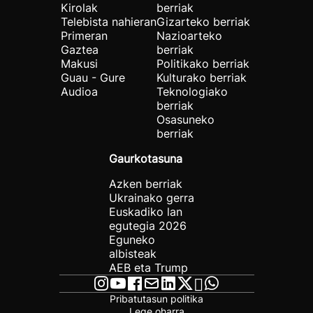
Kirolak
berriak
Telebista nahieran
Gizarteko berriak
Primeran
Nazioarteko
Gaztea
berriak
Makusi
Politikako berriak
Guau - Gure
Kulturako berriak
Audioa
Teknologiako
berriak
Osasuneko
berriak
Gaurkotasuna
Azken berriak
Ukrainako gerra
Euskadiko lan
egutegia 2026
Eguneko
albisteak
AEB eta Trump
Pribatutasun politika
Lege oharra