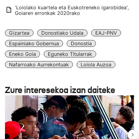
'Loiolako kuartela eta Euskotreneko igarobidea',
Goiaren erronkak 2020rako
Gizartea
Donostiako Udala
EAJ-PNV
Espainiako Gobernua
Donostia
Eneko Goia
Eguneko Titularrak
Nafarroako Aurrekontuak
Loiola Auzoa
Zure interesekoa izan daiteke