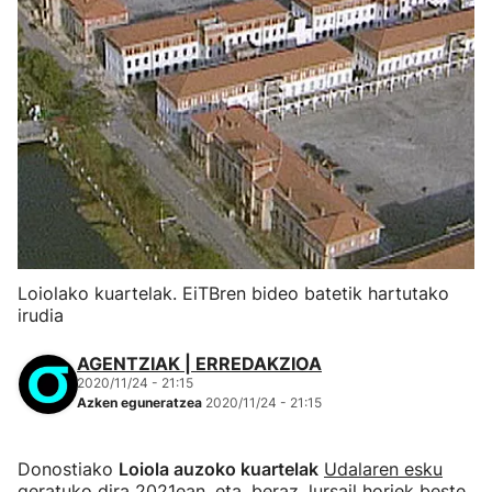
Loiolako kuartelak. EiTBren bideo batetik hartutako
irudia
AGENTZIAK | ERREDAKZIOA
2020/11/24 - 21:15
Azken eguneratzea
2020/11/24 - 21:15
Donostiako
Loiola auzoko kuartelak
Udalaren esku
geratuko dira 2021ean
, eta, beraz, lursail horiek beste