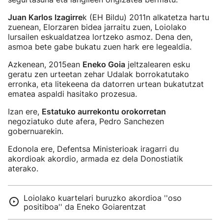
Juan Karlos Izagirre
k (EH Bildu) 2011n alkatetza hartu
zuenean, Elorzaren bidea jarraitu zuen, Loiolako
lursailen eskualdatzea lortzeko asmoz. Dena den,
asmoa bete gabe bukatu zuen hark ere legealdia.
Azkenean, 2015ean
Eneko Goia
jeltzalearen esku
geratu zen urteetan zehar Udalak borrokatutako
erronka, eta litekeena da datorren urtean bukatutzat
ematea aspaldi hasitako prozesua.
Izan ere,
Estatuko aurrekontu orokorretan
negoziatuko dute afera, Pedro Sanchezen
gobernuarekin.
Edonola ere, Defentsa Ministerioak iragarri du
akordioak akordio, armada ez dela Donostiatik
aterako.
Loiolako kuartelari buruzko akordioa ''oso
positiboa'' da Eneko Goiarentzat