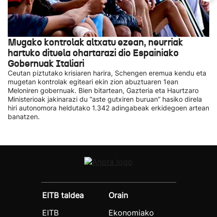
Mugako kontrolak altxatu ezean, neurriak
hartuko dituela ohartarazi dio Espainiako
Gobernuak Italiari
Ceutan piztutako krisiaren harira, Schengen eremua kendu eta
mugetan kontrolak egiteari ekin zion abuztuaren 1ean
Meloniren gobernuak. Bien bitartean, Gazteria eta Haurtzaro
Ministerioak jakinarazi du “aste gutxiren buruan” hasiko direla
hiri autonomora heldutako 1.342 adingabeak erkidegoen artean
banatzen.
EITB taldea
Orain
EITB
Ekonomiako