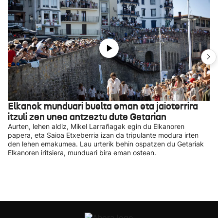
Elkanok munduari buelta eman eta jaioterrira
itzuli zen unea antzeztu dute Getarian
Aurten, lehen aldiz, Mikel Larrañagak egin du Elkanoren
papera, eta Saioa Etxeberria izan da tripulante modura irten
den lehen emakumea. Lau urterik behin ospatzen du Getariak
Elkanoren iritsiera, munduari bira eman ostean.