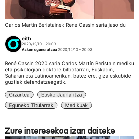
Carlos Martín Beristainek René Cassin saria jaso du
eitb
2020/12/10 - 20:03
Azken eguneratzea
2020/12/10 - 20:03
René Cassin 2020 saria Carlos Martín Beristain mediku
eta psikologian doktore bilbotarrari, Euskadin,
Saharan eta Latinoamerikan, batez ere, giza eskubide
guztiak defendatzeagatik.
Gizartea
Eusko Jaurlaritza
Eguneko Titularrak
Medikuak
Zure interesekoa izan daiteke