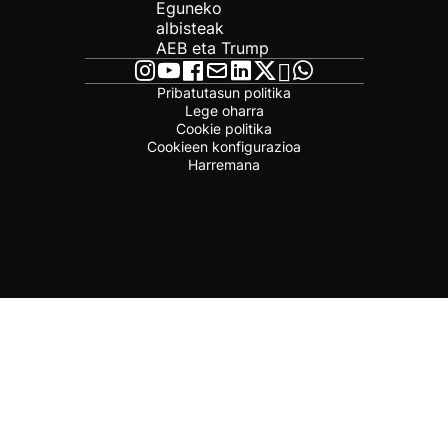
Eguneko
albisteak
AEB eta Trump
Pribatutasun politika
Lege oharra
Cookie politika
Cookieen konfigurazioa
Harremana