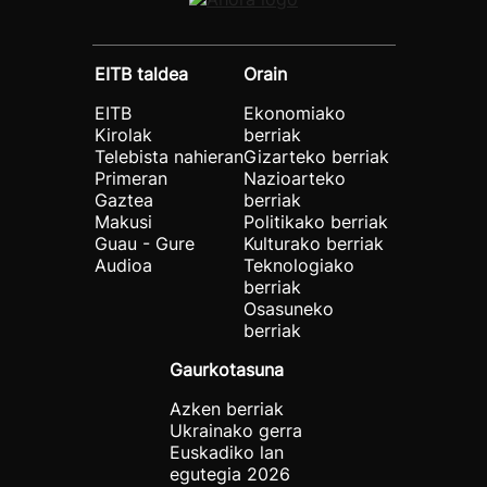
EITB taldea
Orain
EITB
Ekonomiako
Kirolak
berriak
Telebista nahieran
Gizarteko berriak
Primeran
Nazioarteko
Gaztea
berriak
Makusi
Politikako berriak
Guau - Gure
Kulturako berriak
Audioa
Teknologiako
berriak
Osasuneko
berriak
Gaurkotasuna
Azken berriak
Ukrainako gerra
Euskadiko lan
egutegia 2026