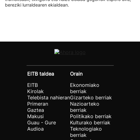
bereziki lurraldearen ekialdean.
EITB taldea
Orain
EITB
Ekonomiako
Kirolak
berriak
Telebista nahieran
Gizarteko berriak
Primeran
Nazioarteko
Gaztea
berriak
Makusi
Politikako berriak
Guau - Gure
Kulturako berriak
Audioa
Teknologiako
berriak