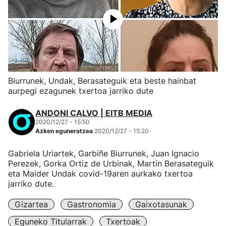
Biurrunek, Undak, Berasateguik eta beste hainbat
aurpegi ezagunek txertoa jarriko dute
ANDONI CALVO | EITB MEDIA
2020/12/27 - 15:50
Azken eguneratzea
2020/12/27 - 15:20
Gabriela Uriartek, Garbiñe Biurrunek, Juan Ignacio
Perezek, Gorka Ortiz de Urbinak, Martin Berasateguik
eta Maider Undak covid-19aren aurkako txertoa
jarriko dute.
Gizartea
Gastronomia
Gaixotasunak
Eguneko Titularrak
Txertoak