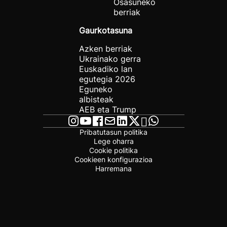
Osasuneko
berriak
Gaurkotasuna
Azken berriak
Ukrainako gerra
Euskadiko lan
egutegia 2026
Eguneko
albisteak
AEB eta Trump
Pribatutasun politika
Lege oharra
Cookie politika
Cookieen konfigurazioa
Harremana