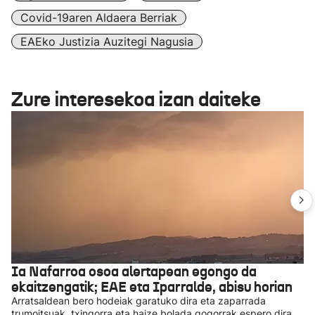
Covid-19aren Aldaera Berriak
EAEko Justizia Auzitegi Nagusia
Zure interesekoa izan daiteke
Ia Nafarroa osoa alertapean egongo da
ekaitzengatik; EAE eta Iparralde, abisu horian
Arratsaldean bero hodeiak garatuko dira eta zaparrada
trumoitsuak, txingorra eta haize bolada gogorrak espero dira,