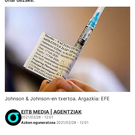
onar dezake.
Johnson & Johnson-en txertoa. Argazkia: EFE
EITB MEDIA | AGENTZIAK
2021/02/28 - 12:01
Azken eguneratzea
2021/02/28 - 12:01