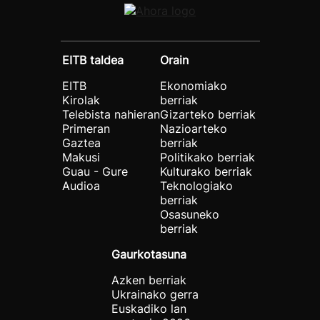
EITB taldea
Orain
EITB
Ekonomiako
Kirolak
berriak
Telebista nahieran
Gizarteko berriak
Primeran
Nazioarteko
Gaztea
berriak
Makusi
Politikako berriak
Guau - Gure
Kulturako berriak
Audioa
Teknologiako
berriak
Osasuneko
berriak
Gaurkotasuna
Azken berriak
Ukrainako gerra
Euskadiko lan