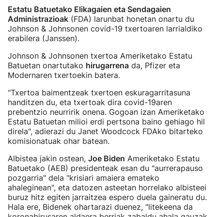
Estatu Batuetako Elikagaien eta Sendagaien
Administrazioak
(FDA) larunbat honetan onartu du
Johnson & Johnsonen covid-19 txertoaren larrialdiko
erabilera (Janssen).
Johnson & Johnsonen txertoa Ameriketako Estatu
Batuetan onartutako
hirugarrena
da, Pfizer eta
Modernaren txertoekin batera.
"Txertoa baimentzeak txertoen eskuragarritasuna
handitzen du, eta txertoak dira covid-19aren
prebentzio neurririk onena. Gogoan izan Ameriketako
Estatu Batuetan milioi erdi pertsona baino gehiago hil
direla", adierazi du Janet Woodcock FDAko bitarteko
komisionatuak ohar batean.
Albistea jakin ostean,
Joe Biden
Ameriketako Estatu
Batuetako (AEB) presidenteak esan du "aurrerapauso
pozgarria" dela "krisiari amaiera emateko
ahaleginean", eta datozen asteetan horrelako albisteei
buruz hitz egiten jarraitzea espero duela gaineratu du.
Hala ere, Bidenek ohartarazi duenez, "litekeena da
koronabirusaren aldaera berriak zabaldu ahala gauzak