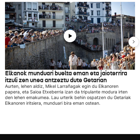
Elkanok munduari buelta eman eta jaioterrira
itzuli zen unea antzeztu dute Getarian
Aurten, lehen aldiz, Mikel Larrañagak egin du Elkanoren
papera, eta Saioa Etxeberria izan da tripulante modura irten
den lehen emakumea. Lau urterik behin ospatzen du Getariak
Elkanoren iritsiera, munduari bira eman ostean.