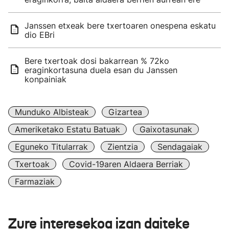
Janssen etxeak bere txertoaren onespena eskatu
dio EBri
Bere txertoak dosi bakarrean % 72ko
eraginkortasuna duela esan du Janssen
konpainiak
Munduko Albisteak
Gizartea
Ameriketako Estatu Batuak
Gaixotasunak
Eguneko Titularrak
Zientzia
Sendagaiak
Txertoak
Covid-19aren Aldaera Berriak
Farmaziak
Zure interesekoa izan daiteke