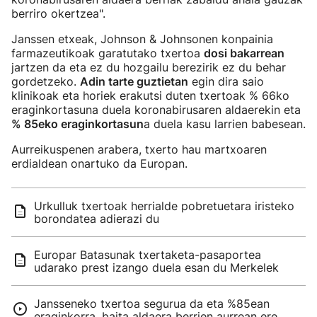
berriro okertzea".
Janssen etxeak, Johnson & Johnsonen konpainia
farmazeutikoak garatutako txertoa
dosi bakarrean
jartzen da eta ez du hozgailu berezirik ez du behar
gordetzeko.
Adin tarte guztietan
egin dira saio
klinikoak eta horiek erakutsi duten txertoak % 66ko
eraginkortasuna duela koronabirusaren aldaerekin eta
% 85eko eraginkortasun
a duela kasu larrien babesean.
Aurreikuspenen arabera, txerto hau martxoaren
erdialdean onartuko da Europan.
Urkulluk txertoak herrialde pobretuetara iristeko
borondatea adierazi du
Europar Batasunak txertaketa-pasaportea
udarako prest izango duela esan du Merkelek
Jansseneko txertoa segurua da eta %85ean
eraginkorra, baita aldaera berrien aurrean ere