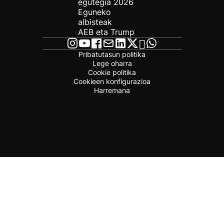
egutegia 2026
Eguneko
albisteak
AEB eta Trump
Pribatutasun politika
Lege oharra
Cookie politika
Cookieen konfigurazioa
Harremana