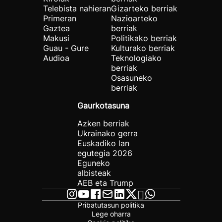
Telebista nahieran
Gizarteko berriak
Primeran
Nazioarteko
Gaztea
berriak
Makusi
Politikako berriak
Guau - Gure
Kulturako berriak
Audioa
Teknologiako
berriak
Osasuneko
berriak
Gaurkotasuna
Azken berriak
Ukrainako gerra
Euskadiko lan
egutegia 2026
Eguneko
albisteak
AEB eta Trump
Pribatutasun politika
Lege oharra