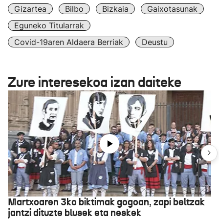
Gizartea
Bilbo
Bizkaia
Gaixotasunak
Eguneko Titularrak
Covid-19aren Aldaera Berriak
Deustu
Zure interesekoa izan daiteke
Martxoaren 3ko biktimak gogoan, zapi beltzak
jantzi dituzte blusek eta neskek