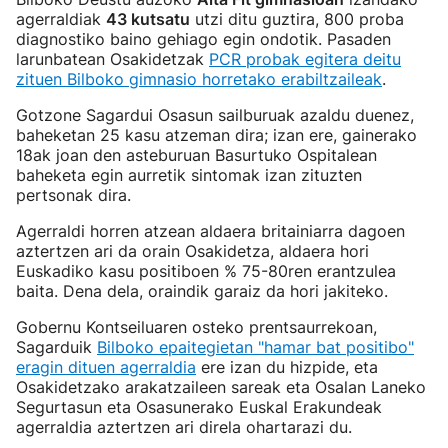
agerraldiak
43 kutsatu
utzi ditu guztira, 800 proba
diagnostiko baino gehiago egin ondotik. Pasaden
larunbatean Osakidetzak
PCR probak egitera deitu
zituen Bilboko gimnasio horretako erabiltzaileak
.
Gotzone Sagardui Osasun sailburuak azaldu duenez,
baheketan 25 kasu atzeman dira; izan ere, gainerako
18ak joan den asteburuan Basurtuko Ospitalean
baheketa egin aurretik sintomak izan zituzten
pertsonak dira.
Agerraldi horren atzean aldaera britainiarra dagoen
aztertzen ari da orain Osakidetza, aldaera hori
Euskadiko kasu positiboen % 75-80ren erantzulea
baita. Dena dela, oraindik garaiz da hori jakiteko.
Gobernu Kontseiluaren osteko prentsaurrekoan,
Sagarduik
Bilboko epaitegietan "hamar bat positibo"
eragin dituen agerraldia
ere izan du hizpide, eta
Osakidetzako arakatzaileen sareak eta Osalan Laneko
Segurtasun eta Osasunerako Euskal Erakundeak
agerraldia aztertzen ari direla ohartarazi du.