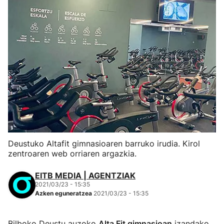
Deustuko Altafit gimnasioaren barruko irudia. Kirol
zentroaren web orriaren argazkia.
EITB MEDIA | AGENTZIAK
2021/03/23 - 15:35
Azken eguneratzea
2021/03/23 - 15:35
Bilboko Deustu auzoko
Alta Fit gimnasioan
izandako