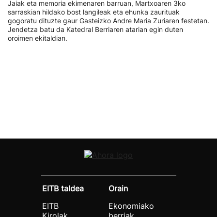
Jaiak eta memoria ekimenaren barruan, Martxoaren 3ko
sarraskian hildako bost langileak eta ehunka zaurituak
gogoratu dituzte gaur Gasteizko Andre Maria Zuriaren festetan.
Jendetza batu da Katedral Berriaren atarian egin duten
oroimen ekitaldian.
EITB taldea
Orain
EITB
Ekonomiako
Kirolak
berriak