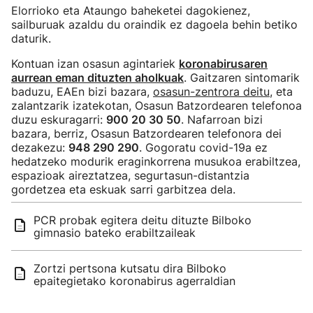
Elorrioko eta Ataungo baheketei dagokienez,
sailburuak azaldu du oraindik ez dagoela behin betiko
daturik.
Kontuan izan osasun agintariek
koronabirusaren
aurrean eman dituzten aholkuak
. Gaitzaren sintomarik
baduzu, EAEn bizi bazara,
osasun-zentrora deitu
, eta
zalantzarik izatekotan, Osasun Batzordearen telefonoa
duzu eskuragarri:
900 20 30 50
. Nafarroan bizi
bazara, berriz, Osasun Batzordearen telefonora dei
dezakezu:
948 290 290
. Gogoratu covid-19a ez
hedatzeko modurik eraginkorrena musukoa erabiltzea,
espazioak aireztatzea, segurtasun-distantzia
gordetzea eta eskuak sarri garbitzea dela.
PCR probak egitera deitu dituzte Bilboko
gimnasio bateko erabiltzaileak
Zortzi pertsona kutsatu dira Bilboko
epaitegietako koronabirus agerraldian