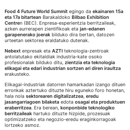
Food 4 Future World Summit
egingo da
ekainaren 15a
eta 17a bitartean
Barakaldoko
Bilbao Exhibition
Centre
n (BEC). Enpresa-esperientzia berritzaileak,
azken aurrerapen zientifikoak eta
jan-edanen
garapenerako joerak
bilduko dira bertan, datozen
urteetan sektorea eraldatuko dutenak.
Nebext
enpresak eta
AZTI
teknologia-zentroak
antolatutako ekitaldiak industria-kate osoko
profesionalak bilduko ditu,
zientzia eta teknologia
elikagai eta edari industrian sortzen ari diren iraultza
erakusteko.
Elikagai-industriak datorren hamarkadan izango dituen
erronkak aztertuko dituzte hiru eguneko foro honetan,
hala nola
sektorearen digitalizatzea
,
eredu
jasangarriagoen bilaketa
edota
osagai eta produktuen
eraberritzea
. Era berean,
konponbide teknologiko
berritzaileak
hartuko dituzte hizpide, prozesuak
optimizatzeko eta negozio-eredu eraginkorragoak
lortzeko asmoz.