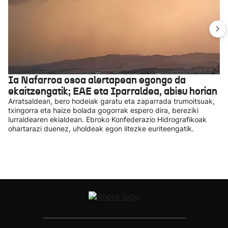
Ia Nafarroa osoa alertapean egongo da
ekaitzengatik; EAE eta Iparraldea, abisu horian
Arratsaldean, bero hodeiak garatu eta zaparrada trumoitsuak,
txingorra eta haize bolada gogorrak espero dira, bereziki
lurraldearen ekialdean. Ebroko Konfederazio Hidrografikoak
ohartarazi duenez, uholdeak egon litezke euriteengatik.