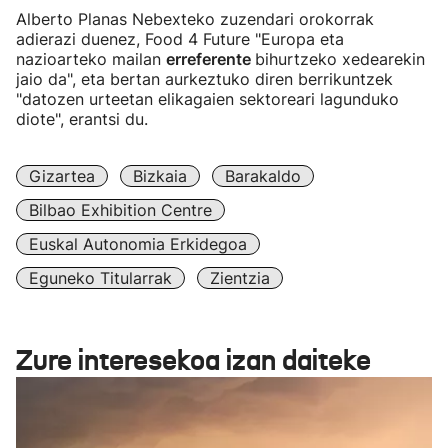
Alberto Planas Nebexteko zuzendari orokorrak
adierazi duenez, Food 4 Future "Europa eta
nazioarteko mailan
erreferente
bihurtzeko xedearekin
jaio da", eta bertan aurkeztuko diren berrikuntzek
"datozen urteetan elikagaien sektoreari lagunduko
diote", erantsi du.
Gizartea
Bizkaia
Barakaldo
Bilbao Exhibition Centre
Euskal Autonomia Erkidegoa
Eguneko Titularrak
Zientzia
Zure interesekoa izan daiteke