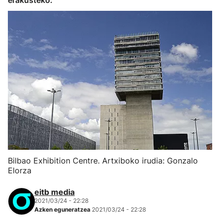
erakusteko.
Bilbao Exhibition Centre. Artxiboko irudia: Gonzalo
Elorza
eitb media
2021/03/24 - 22:28
Azken eguneratzea
2021/03/24 - 22:28