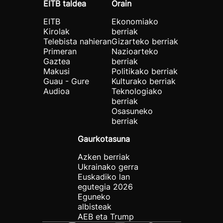
EITB taldea
Orain
EITB
Ekonomiako
Kirolak
berriak
Telebista nahieran
Gizarteko berriak
Primeran
Nazioarteko
Gaztea
berriak
Makusi
Politikako berriak
Guau - Gure
Kulturako berriak
Audioa
Teknologiako
berriak
Osasuneko
berriak
Gaurkotasuna
Azken berriak
Ukrainako gerra
Euskadiko lan
egutegia 2026
Eguneko
albisteak
AEB eta Trump