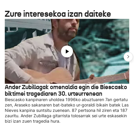
Zure interesekoa izan daiteke
Ander Zubillagak omenaldia egin die Biescasko
biktimei tragediaren 30. urteurrenean
Biescasko kanpinaren uholdea 1996ko abuztuaren 7an gertatu
zen, Araseko sakanaren bat-bateko ur-goraldi bikain batek Las
Nieves kanpina suntsitu zuenean. 87 pertsona hil ziren eta 187
zauritu. Ander Zubillaga gitarrista tolosarrak sei urte eskasekin
bizi izan zuen tragedia hura.