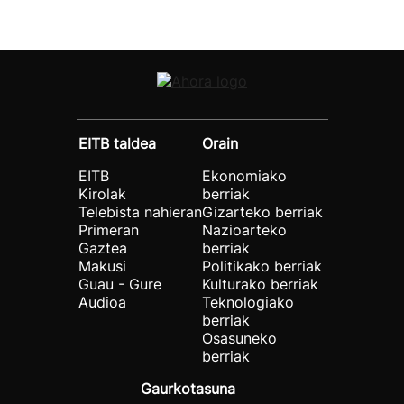
EITB taldea
Orain
EITB
Ekonomiako
Kirolak
berriak
Telebista nahieran
Gizarteko berriak
Primeran
Nazioarteko
Gaztea
berriak
Makusi
Politikako berriak
Guau - Gure
Kulturako berriak
Audioa
Teknologiako
berriak
Osasuneko
berriak
Gaurkotasuna