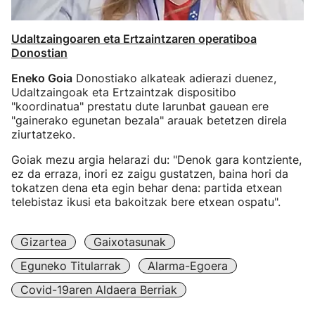
Udaltzaingoaren eta Ertzaintzaren operatiboa
Donostian
Eneko Goia
Donostiako alkateak adierazi duenez,
Udaltzaingoak eta Ertzaintzak dispositibo
"koordinatua" prestatu dute larunbat gauean ere
"gainerako egunetan bezala" arauak betetzen direla
ziurtatzeko.
Goiak mezu argia helarazi du: "Denok gara kontziente,
ez da erraza, inori ez zaigu gustatzen, baina hori da
tokatzen dena eta egin behar dena: partida etxean
telebistaz ikusi eta bakoitzak bere etxean ospatu".
Gizartea
Gaixotasunak
Eguneko Titularrak
Alarma-Egoera
Covid-19aren Aldaera Berriak