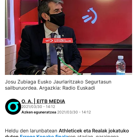
Josu Zubiaga Eusko Jaurlaritzako Segurtasun
sailburuordea. Argazkia: Radio Euskadi
O. A. | EITB MEDIA
2021/03/30 - 14:12
Azken eguneratzea
2021/03/30 - 14:12
Heldu den larunbatean
Athleticek eta Realak jokatuko
duten
Errege Kopako finala
ren atarian, garaipena