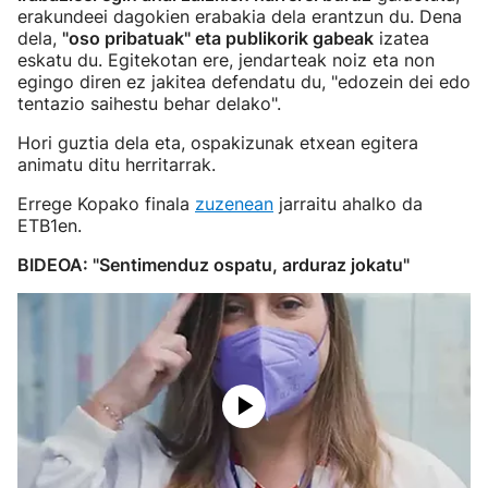
erakundeei dagokien erabakia dela erantzun du. Dena
dela,
"oso pribatuak" eta publikorik gabeak
izatea
eskatu du. Egitekotan ere, jendarteak noiz eta non
egingo diren ez jakitea defendatu du, "edozein dei edo
tentazio saihestu behar delako".
Hori guztia dela eta, ospakizunak etxean egitera
animatu ditu herritarrak.
Errege Kopako finala
zuzenean
jarraitu ahalko da
ETB1en.
BIDEOA: "Sentimenduz ospatu, arduraz jokatu"