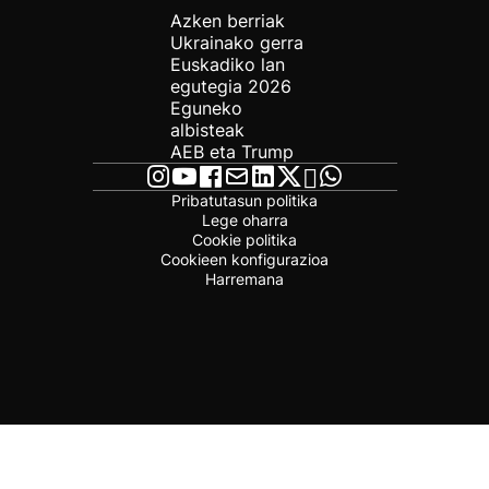
Azken berriak
Ukrainako gerra
Euskadiko lan
egutegia 2026
Eguneko
albisteak
AEB eta Trump
Pribatutasun politika
Lege oharra
Cookie politika
Cookieen konfigurazioa
Harremana