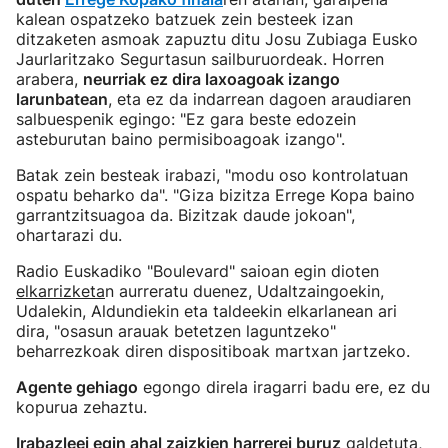
kalean ospatzeko batzuek zein besteek izan
ditzaketen asmoak zapuztu ditu Josu Zubiaga Eusko
Jaurlaritzako Segurtasun sailburuordeak. Horren
arabera,
neurriak ez dira laxoagoak izango
larunbatean
, eta ez da indarrean dagoen araudiaren
salbuespenik egingo: "Ez gara beste edozein
asteburutan baino permisiboagoak izango".
Batak zein besteak irabazi, "modu oso kontrolatuan
ospatu beharko da". "Giza bizitza Errege Kopa baino
garrantzitsuagoa da. Bizitzak daude jokoan",
ohartarazi du.
Radio Euskadiko "Boulevard" saioan egin dioten
elkarrizketa
n aurreratu duenez, Udaltzaingoekin,
Udalekin, Aldundiekin eta taldeekin elkarlanean ari
dira, "osasun arauak betetzen laguntzeko"
beharrezkoak diren dispositiboak martxan jartzeko.
Agente gehiago
egongo direla iragarri badu ere, ez du
kopurua zehaztu.
Irabazleei egin ahal zaizkien harrerei buruz
galdetuta,