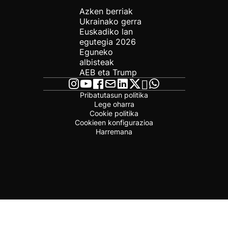
Azken berriak
Ukrainako gerra
Euskadiko lan
egutegia 2026
Eguneko
albisteak
AEB eta Trump
Pribatutasun politika
Lege oharra
Cookie politika
Cookieen konfigurazioa
Harremana