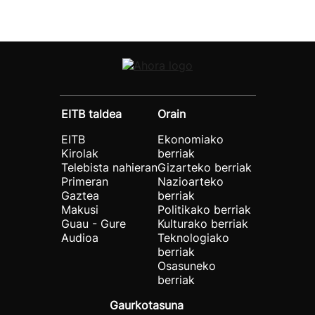
EITB taldea
Orain
EITB
Ekonomiako
Kirolak
berriak
Telebista nahieran
Gizarteko berriak
Primeran
Nazioarteko
Gaztea
berriak
Makusi
Politikako berriak
Guau - Gure
Kulturako berriak
Audioa
Teknologiako
berriak
Osasuneko
berriak
Gaurkotasuna