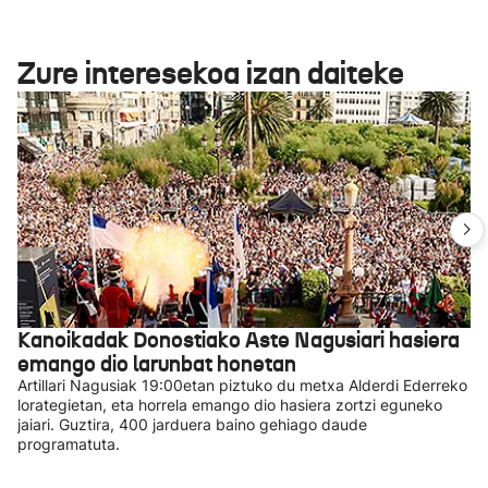
Zure interesekoa izan daiteke
Kanoikadak Donostiako Aste Nagusiari hasiera
emango dio larunbat honetan
Artillari Nagusiak 19:00etan piztuko du metxa Alderdi Ederreko
lorategietan, eta horrela emango dio hasiera zortzi eguneko
jaiari. Guztira, 400 jarduera baino gehiago daude
programatuta.