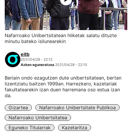
Nafarroako Unibertsitatean hilketak salatu dituzte
minutu bateko isilunearekin
eitb
2021/04/28 - 22:12
Azken eguneratzea
2021/04/28 - 22:10
Beriain ondo ezagutzen dute unibertsitatean, bertan
lizentziatu baitzen 1999an. Harrezkero, kazetariak
fakultatearekin izan duen harremana oso estua izan
da.
Gizartea
Nafarroako Unibertsitate Publikoa
Nafarroako Unibertsitatea
Eguneko Titularrak
Kazetaritza