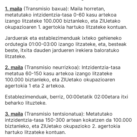
1. maila
(Transmisio baxua): Maila horretan,
metatutako intzidentzia-tasa 0-60 kasu artekoa
izango litzateke 100.000 biztanleko, eta ZIUetako
okupazioaren 1. agertokia hartuko litzateke kontuan.
Jarduerak eta establezimenduak ixteko gehieneko
ordutegia 01:00-03:00 izango litzateke, eta, besteak
beste, itxita dauden jardueren irekiera baloratuko
litzateke.
2. maila
(Transmisio neurrizkoa): Intzidentzia-tasa
metatua 60-150 kasu artekoa izango litzateke
100.000 biztanleko, eta ZIUetako okupazioaren
agertokia 1 eta 2 artekoa.
Establezimenduak, berriz, 00:00etatik 02:00etara itxi
beharko lituzteke.
3. maila
(Transmisio tentsionatua): Metatutako
intzidentzia-tasa 150-300 artean kokatzen da 100.000
biztanleko, eta ZIUetako okupazioko 2. agertokia
hartuko litzateke kontuan.