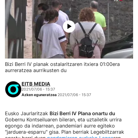
Bizi Berri IV planak ostalaritzaren itxiera 01:00era
aurreratzea aurrikusten du
EITB MEDIA
2021/07/06 - 15:37
Azken eguneratzea
2021/07/06 - 15:37
Eusko Jaurlaritzak
Bizi Berri IV Plana onartu du
Gobernu Kontseiluaren bileran, eta uztailetik urrira
egongo da indarrean, pandemiari aurre egiteko
"jarduera-esparru" gisa. Plan berriak Legebiltzarrak