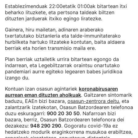
Establezimenduak 22:00etatik 01:00ak bitartean itxi
beharko lituzkete, eta pertsona taldeak biltzen
dituzten jarduerak itxiko egingo liratezke.
Gainera, hiru mailetan, adinaren araberako
txertatutako biztanleria eta talde-immunitaterako
hurbilketa hartuko litzateke kontutan, baita aldaera
berriak eta horien transmisio maila ere.
Plan berriak uztailetik urrira bitartean egongo da
indarrean, eta Legebiltzarrak oraintsu onartutako
pandemiari aurre egiteko legearen babes juridikoa
izango du.
Kontuan izan osasun agintariek
koronabirusaren
aurrean eman dituzten aholkuak
. Gaitzaren sintomarik
baduzu, EAEn bizi bazara,
osasun-zentrora deitu
, eta
zalantzarik izatekotan, Osasun Batzordearen telefonoa
duzu eskuragarri:
900 20 30 50
. Nafarroan bizi
bazara, berriz, Osasun Batzordearen telefonora dei
dezakezu:
948 290 290
. Gogoratu covid-19a ez
hedatzeko modurik eraginkorrena musukoa erabiltzea,