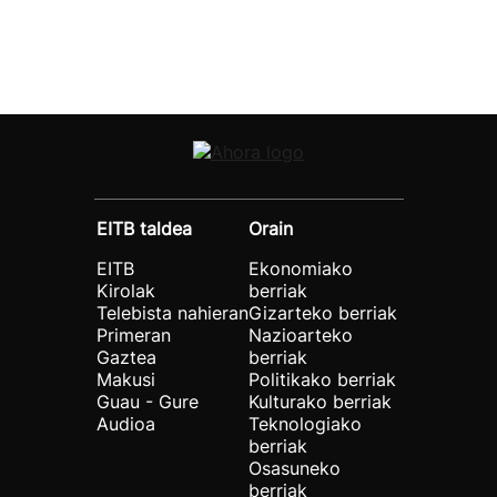
EITB taldea
Orain
EITB
Ekonomiako
Kirolak
berriak
Telebista nahieran
Gizarteko berriak
Primeran
Nazioarteko
Gaztea
berriak
Makusi
Politikako berriak
Guau - Gure
Kulturako berriak
Audioa
Teknologiako
berriak
Osasuneko
berriak