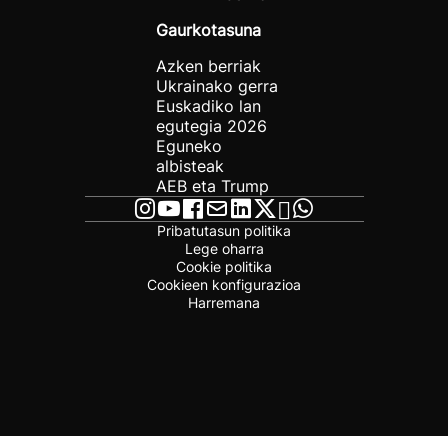
Gaurkotasuna
Azken berriak
Ukrainako gerra
Euskadiko lan
egutegia 2026
Eguneko
albisteak
AEB eta Trump
Pribatutasun politika
Lege oharra
Cookie politika
Cookieen konfigurazioa
Harremana