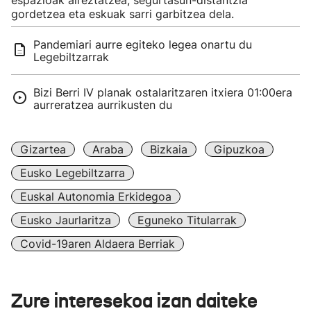
espazioak aireztatzea, segurtasun-distantzia
gordetzea eta eskuak sarri garbitzea dela.
Pandemiari aurre egiteko legea onartu du
Legebiltzarrak
Bizi Berri IV planak ostalaritzaren itxiera 01:00era
aurreratzea aurrikusten du
Gizartea
Araba
Bizkaia
Gipuzkoa
Eusko Legebiltzarra
Euskal Autonomia Erkidegoa
Eusko Jaurlaritza
Eguneko Titularrak
Covid-19aren Aldaera Berriak
Zure interesekoa izan daiteke