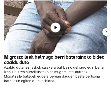
Migratzaileek helmuga berri baterainoko bidea
azaldu dute
Azaldu dutenez, askok saiakera bat baino gehiago egin behar
izan zituzten aurreikusitako helmugara iritsi aurretik.
Migratzaile batzuek egoera berean dauden beste pertsona
batzuekin egiten dute ibilbidea.