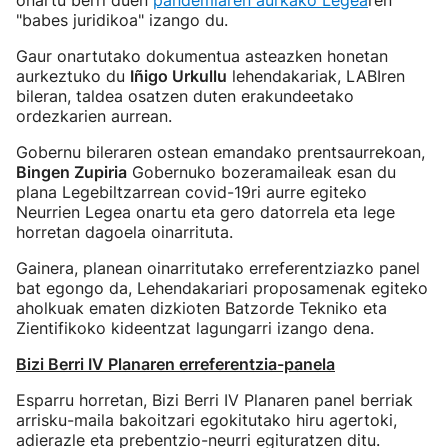
onartu berri duen
pandemiaren aurkako Legea
ren
"babes juridikoa" izango du.
Gaur onartutako dokumentua asteazken honetan
aurkeztuko du
Iñigo Urkullu
lehendakariak, LABIren
bileran, taldea osatzen duten erakundeetako
ordezkarien aurrean.
Gobernu bileraren ostean emandako prentsaurrekoan,
Bingen Zupiria
Gobernuko bozeramaileak esan du
plana Legebiltzarrean covid-19ri aurre egiteko
Neurrien Legea onartu eta gero datorrela eta lege
horretan dagoela oinarrituta.
Gainera, planean oinarritutako erreferentziazko panel
bat egongo da, Lehendakariari proposamenak egiteko
aholkuak ematen dizkioten Batzorde Tekniko eta
Zientifikoko kideentzat lagungarri izango dena.
Bizi Berri IV Planaren erreferentzia-panela
Esparru horretan, Bizi Berri IV Planaren panel berriak
arrisku-maila bakoitzari egokitutako hiru agertoki,
adierazle eta prebentzio-neurri egituratzen ditu.