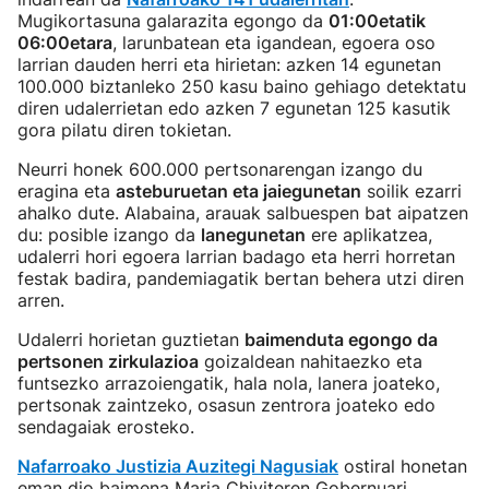
Mugikortasuna galarazita egongo da
01:00etatik
06:00etara
, larunbatean eta igandean, egoera oso
larrian dauden herri eta hirietan: azken 14 egunetan
100.000 biztanleko 250 kasu baino gehiago detektatu
diren udalerrietan edo azken 7 egunetan 125 kasutik
gora pilatu diren tokietan.
Neurri honek 600.000 pertsonarengan izango du
eragina eta
asteburuetan eta jaiegunetan
soilik ezarri
ahalko dute. Alabaina, arauak salbuespen bat aipatzen
du: posible izango da
lanegunetan
ere aplikatzea,
udalerri hori egoera larrian badago eta herri horretan
festak badira, pandemiagatik bertan behera utzi diren
arren.
Udalerri horietan guztietan
baimenduta egongo da
pertsonen zirkulazioa
goizaldean nahitaezko eta
funtsezko arrazoiengatik, hala nola, lanera joateko,
pertsonak zaintzeko, osasun zentrora joateko edo
sendagaiak erosteko.
Nafarroako Justizia Auzitegi Nagusiak
ostiral honetan
eman dio baimena Maria Chiviteren Gobernuari