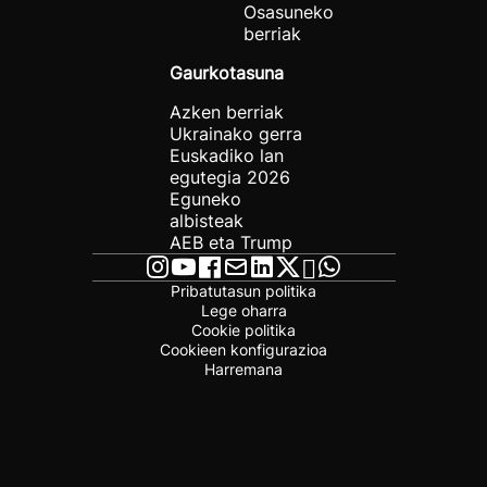
Osasuneko
berriak
Gaurkotasuna
Azken berriak
Ukrainako gerra
Euskadiko lan
egutegia 2026
Eguneko
albisteak
AEB eta Trump
Pribatutasun politika
Lege oharra
Cookie politika
Cookieen konfigurazioa
Harremana