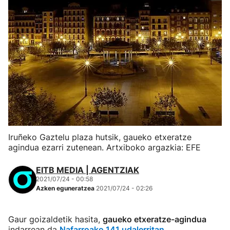
Iruñeko Gaztelu plaza hutsik, gaueko etxeratze
agindua ezarri zutenean. Artxiboko argazkia: EFE
EITB MEDIA | AGENTZIAK
2021/07/24 - 00:58
Azken eguneratzea
2021/07/24 - 02:26
Gaur goizaldetik hasita,
gaueko etxeratze-agindua
indarrean da
Nafarroako 141 udalerritan
.