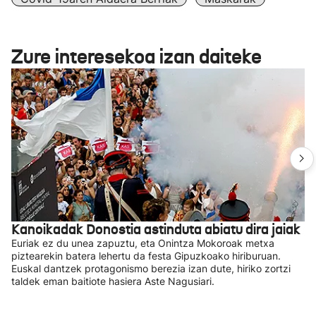
Zure interesekoa izan daiteke
Kanoikadak Donostia astinduta abiatu dira jaiak
Euriak ez du unea zapuztu, eta Onintza Mokoroak metxa
piztearekin batera lehertu da festa Gipuzkoako hiriburuan.
Euskal dantzek protagonismo berezia izan dute, hiriko zortzi
taldek eman baitiote hasiera Aste Nagusiari.