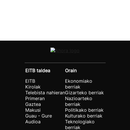
EITB taldea
Orain
EITB
Ekonomiako
Kirolak
berriak
Telebista nahieran
Gizarteko berriak
Primeran
Nazioarteko
Gaztea
berriak
Makusi
Politikako berriak
Guau - Gure
Kulturako berriak
Audioa
Teknologiako
berriak