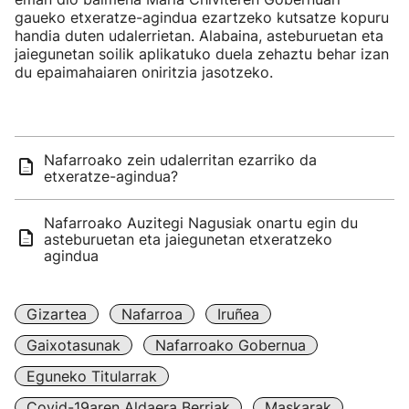
gaueko etxeratze-agindua ezartzeko kutsatze kopuru
handia duten udalerrietan. Alabaina, asteburuetan eta
jaiegunetan soilik aplikatuko duela zehaztu behar izan
du epaimahaiaren oniritzia jasotzeko.
Nafarroako zein udalerritan ezarriko da
etxeratze-agindua?
Nafarroako Auzitegi Nagusiak onartu egin du
asteburuetan eta jaiegunetan etxeratzeko
agindua
Gizartea
Nafarroa
Iruñea
Gaixotasunak
Nafarroako Gobernua
Eguneko Titularrak
Covid-19aren Aldaera Berriak
Maskarak