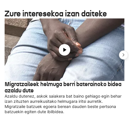
Zure interesekoa izan daiteke
Migratzaileek helmuga berri baterainoko bidea
azaldu dute
Azaldu dutenez, askok saiakera bat baino gehiago egin behar
izan zituzten aurreikusitako helmugara iritsi aurretik.
Migratzaile batzuek egoera berean dauden beste pertsona
batzuekin egiten dute ibilbidea.