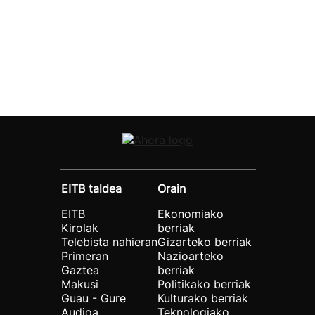
EITB taldea
Orain
EITB
Ekonomiako
Kirolak
berriak
Telebista nahieran
Gizarteko berriak
Primeran
Nazioarteko
Gaztea
berriak
Makusi
Politikako berriak
Guau - Gure
Kulturako berriak
Audioa
Teknologiako