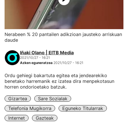
Nerabeen % 20 pantailen adikzioan jausteko arriskuan
daude
Iñaki Olano | EITB Media
2021/10/27 - 16:21
Azken eguneratzea
2021/10/27 - 16:21
Ordu gehiegi bakartuta egitea eta jendearekiko
benetako harremanik ez izatea dira menpekotasun
horren ondorioetako batzuk.
Gizartea
Sare Sozialak
Telefonia Mugikorra
Eguneko Titularrak
Internet
Gazteak