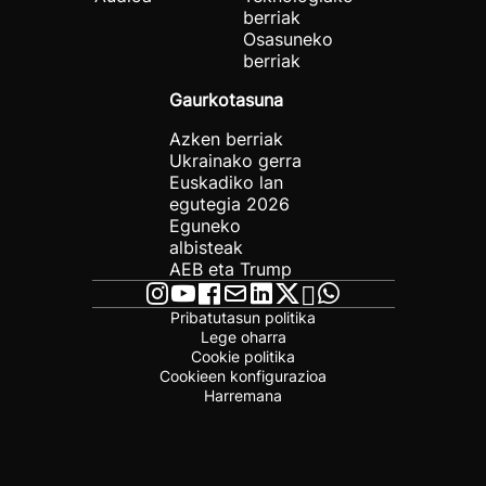
berriak
Osasuneko
berriak
Gaurkotasuna
Azken berriak
Ukrainako gerra
Euskadiko lan
egutegia 2026
Eguneko
albisteak
AEB eta Trump
Pribatutasun politika
Lege oharra
Cookie politika
Cookieen konfigurazioa
Harremana