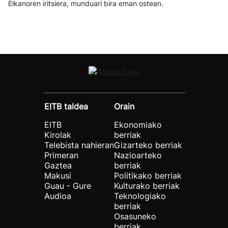
Elkanoren iritsiera, munduari bira eman ostean.
EITB taldea
Orain
EITB
Ekonomiako
Kirolak
berriak
Telebista nahieran
Gizarteko berriak
Primeran
Nazioarteko
Gaztea
berriak
Makusi
Politikako berriak
Guau - Gure
Kulturako berriak
Audioa
Teknologiako
berriak
Osasuneko
berriak