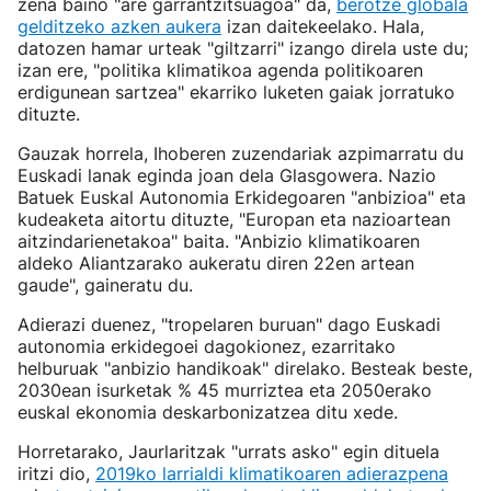
zena baino "are garrantzitsuagoa" da,
berotze globala
gelditzeko azken aukera
izan daitekeelako. Hala,
datozen hamar urteak "giltzarri" izango direla uste du;
izan ere, "politika klimatikoa agenda politikoaren
erdigunean sartzea" ekarriko luketen gaiak jorratuko
dituzte.
Gauzak horrela, Ihoberen zuzendariak azpimarratu du
Euskadi lanak eginda joan dela Glasgowera. Nazio
Batuek Euskal Autonomia Erkidegoaren "anbizioa" eta
kudeaketa aitortu dituzte, "Europan eta nazioartean
aitzindarienetakoa" baita. "Anbizio klimatikoaren
aldeko Aliantzarako aukeratu diren 22en artean
gaude", gaineratu du.
Adierazi duenez, "tropelaren buruan" dago Euskadi
autonomia erkidegoei dagokionez, ezarritako
helburuak "anbizio handikoak" direlako. Besteak beste,
2030ean isurketak % 45 murriztea eta 2050erako
euskal ekonomia deskarbonizatzea ditu xede.
Horretarako, Jaurlaritzak "urrats asko" egin dituela
iritzi dio,
2019ko larrialdi klimatikoaren adierazpena