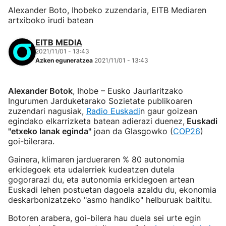
Alexander Boto, Ihobeko zuzendaria, EITB Mediaren
artxiboko irudi batean
EITB MEDIA
2021/11/01 - 13:43
Azken eguneratzea
2021/11/01 - 13:43
Alexander Botok
, Ihobe – Eusko Jaurlaritzako
Ingurumen Jarduketarako Sozietate publikoaren
zuzendari nagusiak,
Radio Euskadi
n gaur goizean
egindako elkarrizketa batean adierazi duenez,
Euskadi
"etxeko lanak eginda"
joan da Glasgowko (
COP26
)
goi-bilerara.
Gainera, klimaren jardueraren % 80 autonomia
erkidegoek eta udalerriek kudeatzen dutela
gogorarazi du, eta autonomia erkidegoen artean
Euskadi lehen postuetan dagoela azaldu du, ekonomia
deskarbonizatzeko "asmo handiko" helburuak baititu.
Botoren arabera, goi-bilera hau duela sei urte egin