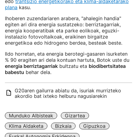
edo
trantsizio energetikorako eta klima-aldaketarako
plana
kasu.
Ihoberen zuzendariaren arabera, "ahalegin handia"
egiten ari dira energia sustatzeko: berriztagarriak,
energia kooperatibak eta parke eolikoak, eguzki-
instalazio fotovoltaikoak, eraikinen birgaitze
energetikoa edo hidrogeno berdea, besteak beste.
Ildo horretan, eta energia berotegi-gasaren isurketen
% 90 eragiten ari dela kontuan hartuta, Botok uste du
energia berriztagarriak
bultzatu eta
biodibertsitatea
babestu
behar dela.
G20aren gailurra abiatu da, isuriak murrizteko
akordio bat ixteko helburu nagusiarekin
Munduko Albisteak
Gizartea
Klima Aldaketa
Bizkaia
Gipuzkoa
Euskal Autonomia Erkidegoa