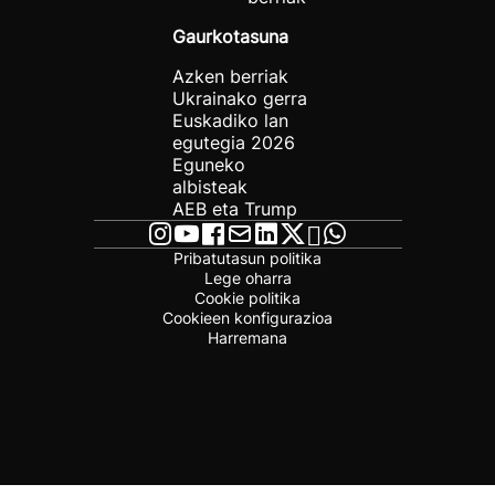
Gaurkotasuna
Azken berriak
Ukrainako gerra
Euskadiko lan
egutegia 2026
Eguneko
albisteak
AEB eta Trump
Pribatutasun politika
Lege oharra
Cookie politika
Cookieen konfigurazioa
Harremana