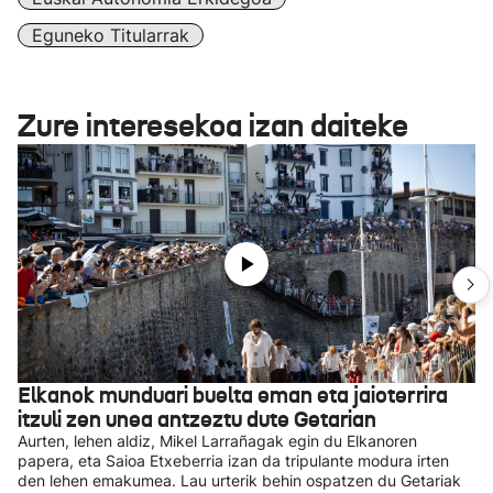
Eguneko Titularrak
Zure interesekoa izan daiteke
Elkanok munduari buelta eman eta jaioterrira
itzuli zen unea antzeztu dute Getarian
Aurten, lehen aldiz, Mikel Larrañagak egin du Elkanoren
papera, eta Saioa Etxeberria izan da tripulante modura irten
den lehen emakumea. Lau urterik behin ospatzen du Getariak