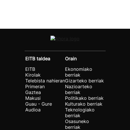
EITB taldea
Orain
EITB
Ekonomiako
Kirolak
berriak
Telebista nahieran
Gizarteko berriak
Primeran
Nazioarteko
Gaztea
berriak
Makusi
Politikako berriak
Guau - Gure
Kulturako berriak
Audioa
Teknologiako
berriak
Osasuneko
berriak