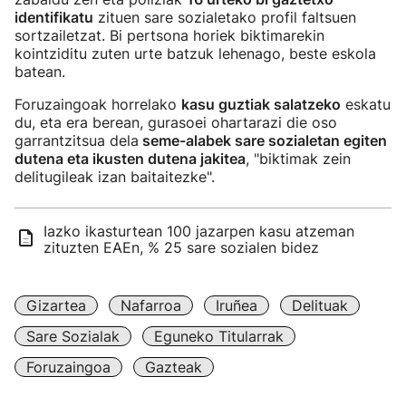
identifikatu
zituen sare sozialetako profil faltsuen
sortzailetzat. Bi pertsona horiek biktimarekin
kointziditu zuten urte batzuk lehenago, beste eskola
batean.
Foruzaingoak horrelako
kasu guztiak salatzeko
eskatu
du, eta era berean, gurasoei ohartarazi die oso
garrantzitsua dela
seme-alabek sare sozialetan egiten
dutena eta ikusten dutena jakitea
, "biktimak zein
delitugileak izan baitaitezke".
Iazko ikasturtean 100 jazarpen kasu atzeman
zituzten EAEn, % 25 sare sozialen bidez
Gizartea
Nafarroa
Iruñea
Delituak
Sare Sozialak
Eguneko Titularrak
Foruzaingoa
Gazteak