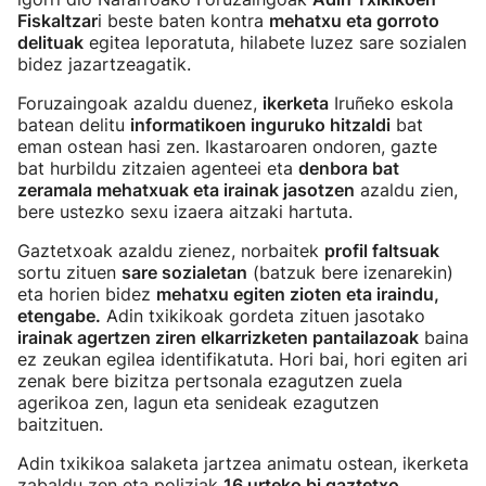
Fiskaltzar
i beste baten kontra
mehatxu eta gorroto
delituak
egitea leporatuta, hilabete luzez sare sozialen
bidez jazartzeagatik.
Foruzaingoak azaldu duenez,
ikerketa
Iruñeko eskola
batean delitu
informatikoen inguruko hitzaldi
bat
eman ostean hasi zen. Ikastaroaren ondoren, gazte
bat hurbildu zitzaien agenteei eta
denbora bat
zeramala mehatxuak eta irainak jasotzen
azaldu zien,
bere ustezko sexu izaera aitzaki hartuta.
Gaztetxoak azaldu zienez, norbaitek
profil faltsuak
sortu zituen
sare sozialetan
(batzuk bere izenarekin)
eta horien bidez
mehatxu egiten zioten eta iraindu,
etengabe.
Adin txikikoak gordeta zituen jasotako
irainak agertzen ziren elkarrizketen pantailazoak
baina
ez zeukan egilea identifikatuta. Hori bai, hori egiten ari
zenak bere bizitza pertsonala ezagutzen zuela
agerikoa zen, lagun eta senideak ezagutzen
baitzituen.
Adin txikikoa salaketa jartzea animatu ostean, ikerketa
zabaldu zen eta poliziak
16 urteko bi gaztetxo