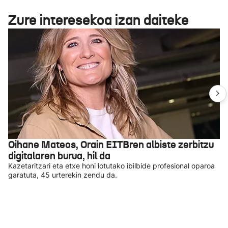
Zure interesekoa izan daiteke
Oihane Mateos, Orain EITBren albiste zerbitzu
digitalaren burua, hil da
Kazetaritzari eta etxe honi lotutako ibilbide profesional oparoa
garatuta, 45 urterekin zendu da.