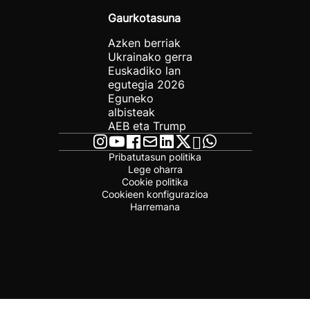
Gaurkotasuna
Azken berriak
Ukrainako gerra
Euskadiko lan
egutegia 2026
Eguneko
albisteak
AEB eta Trump
Pribatutasun politika
Lege oharra
Cookie politika
Cookieen konfigurazioa
Harremana