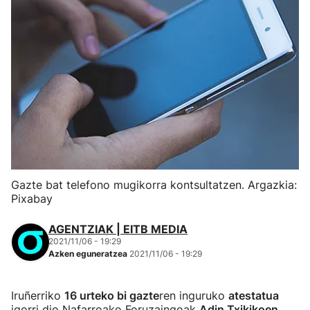
Gazte bat telefono mugikorra kontsultatzen. Argazkia:
Pixabay
AGENTZIAK | EITB MEDIA
2021/11/06 - 19:29
Azken eguneratzea
2021/11/06 - 19:29
Iruñerriko
16 urteko bi gazte
ren inguruko
atestatua
igorri dio Nafarroako Foruzaingoak
Adin Txikikoen