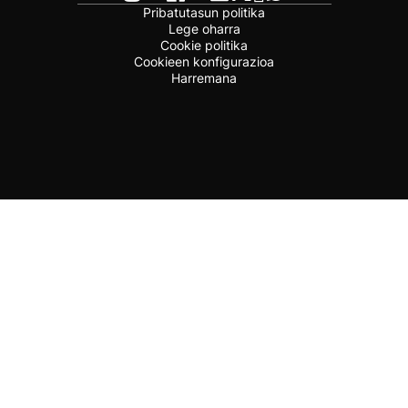
Pribatutasun politika
Lege oharra
Cookie politika
Cookieen konfigurazioa
Harremana