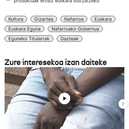
produktuak erosiz euskara bultzatzeko
Kultura
Gizartea
Nafarroa
Euskara
Euskara Eguna
Nafarroako Gobernua
Eguneko Titularrak
Gazteak
Zure interesekoa izan daiteke