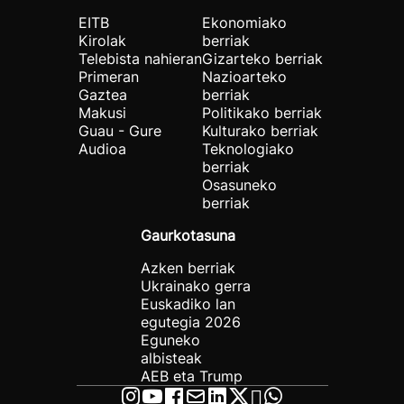
EITB
Ekonomiako
Kirolak
berriak
Telebista nahieran
Gizarteko berriak
Primeran
Nazioarteko
Gaztea
berriak
Makusi
Politikako berriak
Guau - Gure
Kulturako berriak
Audioa
Teknologiako
berriak
Osasuneko
berriak
Gaurkotasuna
Azken berriak
Ukrainako gerra
Euskadiko lan
egutegia 2026
Eguneko
albisteak
AEB eta Trump