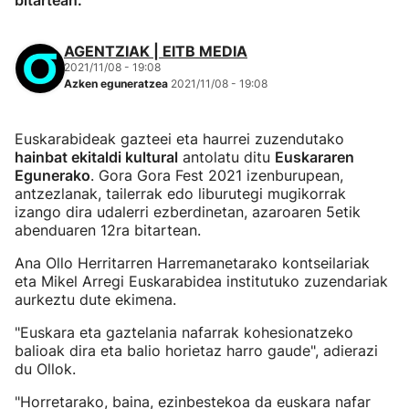
bitartean.
AGENTZIAK | EITB MEDIA
2021/11/08 - 19:08
Azken eguneratzea
2021/11/08 - 19:08
Euskarabideak gazteei eta haurrei zuzendutako
hainbat ekitaldi kultural
antolatu ditu
Euskararen
Egunerako
. Gora Gora Fest 2021 izenburupean,
antzezlanak, tailerrak edo liburutegi mugikorrak
izango dira udalerri ezberdinetan, azaroaren 5etik
abenduaren 12ra bitartean.
Ana Ollo Herritarren Harremanetarako kontseilariak
eta Mikel Arregi Euskarabidea institutuko zuzendariak
aurkeztu dute ekimena.
"Euskara eta gaztelania nafarrak kohesionatzeko
balioak dira eta balio horietaz harro gaude", adierazi
du Ollok.
"Horretarako, baina, ezinbestekoa da euskara nafar