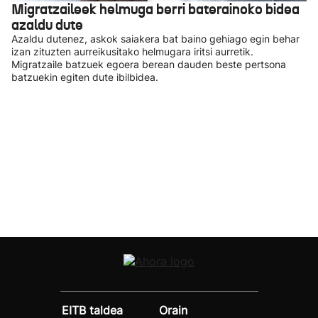
Migratzaileek helmuga berri baterainoko bidea
azaldu dute
Azaldu dutenez, askok saiakera bat baino gehiago egin behar
izan zituzten aurreikusitako helmugara iritsi aurretik.
Migratzaile batzuek egoera berean dauden beste pertsona
batzuekin egiten dute ibilbidea.
EITB taldea
Orain