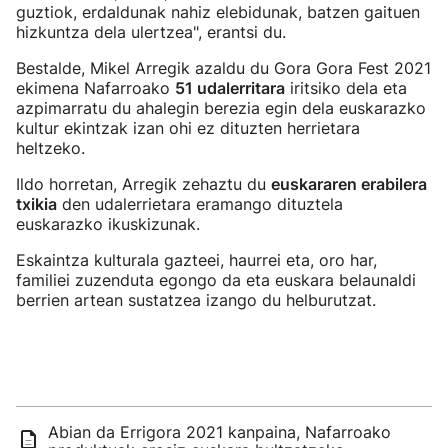
guztiok, erdaldunak nahiz elebidunak, batzen gaituen
hizkuntza dela ulertzea", erantsi du.
Bestalde, Mikel Arregik azaldu du Gora Gora Fest 2021
ekimena Nafarroako
51 udalerritara
iritsiko dela eta
azpimarratu du ahalegin berezia egin dela euskarazko
kultur ekintzak izan ohi ez dituzten herrietara
heltzeko.
Ildo horretan, Arregik zehaztu du
euskararen erabilera
txikia
den udalerrietara eramango dituztela
euskarazko ikuskizunak.
Eskaintza kulturala gazteei, haurrei eta, oro har,
familiei zuzenduta egongo da eta euskara belaunaldi
berrien artean sustatzea izango du helburutzat.
Abian da Errigora 2021 kanpaina, Nafarroako