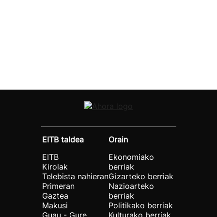
EITB taldea
Orain
EITB
Ekonomiako
Kirolak
berriak
Telebista nahieran
Gizarteko berriak
Primeran
Nazioarteko
Gaztea
berriak
Makusi
Politikako berriak
Guau - Gure
Kulturako berriak