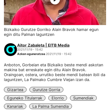
Bizkaiko Gurutze Gorriko Alain Bravok hamar egun
egin ditu Palman laguntzen
Aitor Zabaleta | EITB Media
2021/11/19 - 15:42
Azken eguneratzea
2021/11/19 - 15:42
Anboton, Gorbeian eta Bizkaiko beste mendi askotan
makina bat erreskate egin ditu Alain Bravok.
Oraingoan, ostera, urrutiko beste mendi batean ibili da
laguntzen, La Palmako Cumbre Viejan izan da.
Gizartea
Gurutze Gorria
Eguneko Titularrak
Elorrio
Sumendiak
Kanariak
La Palma Sumendia