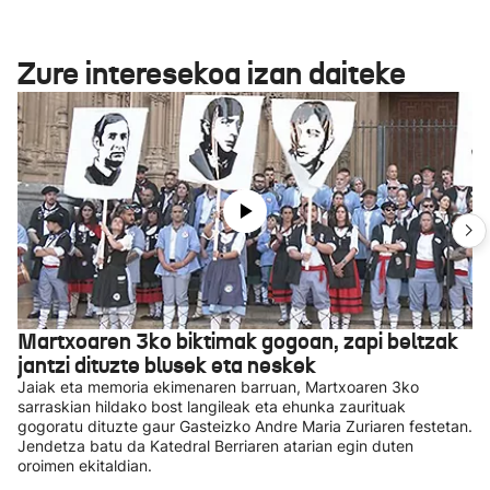
Zure interesekoa izan daiteke
Martxoaren 3ko biktimak gogoan, zapi beltzak
jantzi dituzte blusek eta neskek
Jaiak eta memoria ekimenaren barruan, Martxoaren 3ko
sarraskian hildako bost langileak eta ehunka zaurituak
gogoratu dituzte gaur Gasteizko Andre Maria Zuriaren festetan.
Jendetza batu da Katedral Berriaren atarian egin duten
oroimen ekitaldian.