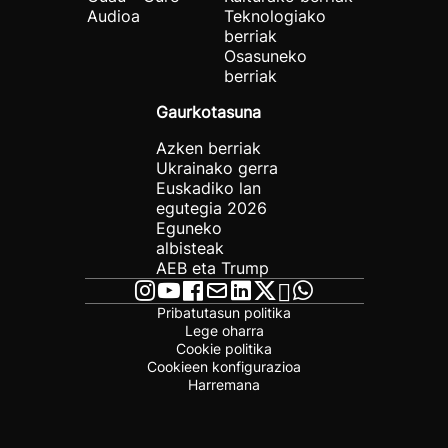
Audioa
Teknologiako
berriak
Osasuneko
berriak
Gaurkotasuna
Azken berriak
Ukrainako gerra
Euskadiko lan
egutegia 2026
Eguneko
albisteak
AEB eta Trump
Pribatutasun politika
Lege oharra
Cookie politika
Cookieen konfigurazioa
Harremana