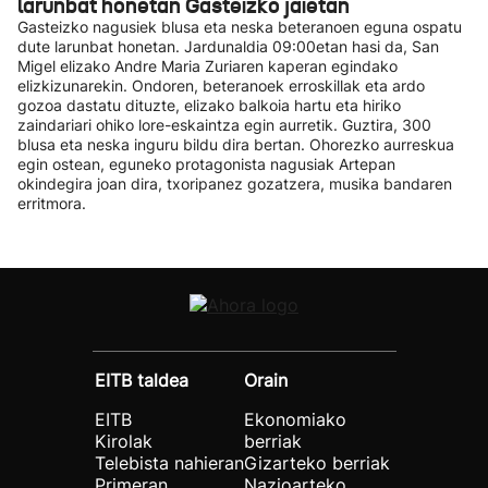
larunbat honetan Gasteizko jaietan
Gasteizko nagusiek blusa eta neska beteranoen eguna ospatu
dute larunbat honetan. Jardunaldia 09:00etan hasi da, San
Migel elizako Andre Maria Zuriaren kaperan egindako
elizkizunarekin. Ondoren, beteranoek erroskillak eta ardo
gozoa dastatu dituzte, elizako balkoia hartu eta hiriko
zaindariari ohiko lore-eskaintza egin aurretik. Guztira, 300
blusa eta neska inguru bildu dira bertan. Ohorezko aurreskua
egin ostean, eguneko protagonista nagusiak Artepan
okindegira joan dira, txoripanez gozatzera, musika bandaren
erritmora.
EITB taldea
Orain
EITB
Ekonomiako
Kirolak
berriak
Telebista nahieran
Gizarteko berriak
Primeran
Nazioarteko