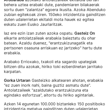
behera uztea erabaki dute, pandemiaren bilakaerak
sortu duen "zalantza" egoera ikusita. Azoka Abenduko
zubian egitekoak ziren. 150eko intzidentzia gainditzen
duten udalerrietan ekitaldi mota hauek ez egitea
eskatu zuen Eusko Jaurlaritzak.
Iaz ere ezin izan zuten azoka ospatu.
Gasteiz On
elkarte antolatzaileak erabakia baieztatu du ohar
batean. Azaldu duenez, "erantzukizunagatik eta
pertsonen osasuna arriskuan ez jartzeko" hartu dute
erabakia.
Arabako Errioxako, txakoli eta sagardo upategiak
biltzen ditu azokak, hiriko toki ezberdinetan jarritako
karpatan.
Gorka Urtaran
Gasteizko alkatearen ahotan, erabakia
"ez zuen inork nahi, baina guztiz asmatu dute".
Antolatzaileek "azaldutako erantzukizuna eta
egindako esfortzua", aitortu du hiriko agintariak.
Azken 14 egunetan 100.000 biztanleko 150 positiboko
intzidentzia metatua gainditzen duten udalerrietan