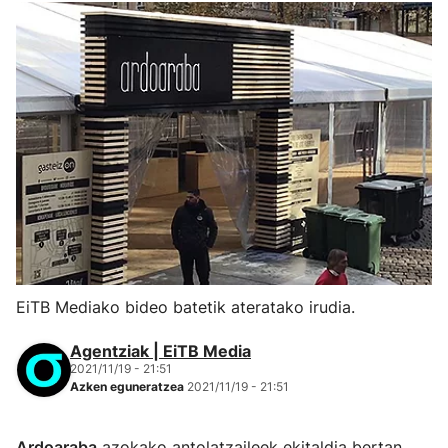
EiTB Mediako bideo batetik ateratako irudia.
Agentziak | EiTB Media
2021/11/19 - 21:51
Azken eguneratzea
2021/11/19 - 21:51
Ardoaraba
azokako antolatzaileek ekitaldia bertan