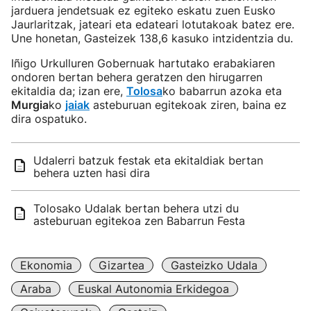
jarduera jendetsuak ez egiteko eskatu zuen Eusko
Jaurlaritzak, jateari eta edateari lotutakoak batez ere.
Une honetan, Gasteizek 138,6 kasuko intzidentzia du.
Iñigo Urkulluren Gobernuak hartutako erabakiaren
ondoren bertan behera geratzen den hirugarren
ekitaldia da; izan ere,
Tolosa
ko babarrun azoka eta
Murgia
ko
jaiak
asteburuan egitekoak ziren, baina ez
dira ospatuko.
Udalerri batzuk festak eta ekitaldiak bertan
behera uzten hasi dira
Tolosako Udalak bertan behera utzi du
asteburuan egitekoa zen Babarrun Festa
Ekonomia
Gizartea
Gasteizko Udala
Araba
Euskal Autonomia Erkidegoa