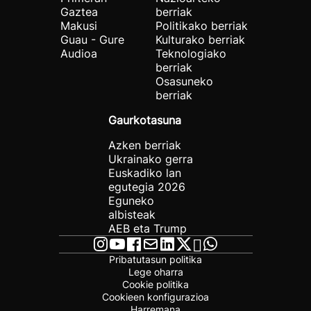
Gaztea
berriak
Makusi
Politikako berriak
Guau - Gure
Kulturako berriak
Audioa
Teknologiako
berriak
Osasuneko
berriak
Gaurkotasuna
Azken berriak
Ukrainako gerra
Euskadiko lan
egutegia 2026
Eguneko
albisteak
AEB eta Trump
Pribatutasun politika
Lege oharra
Cookie politika
Cookieen konfigurazioa
Harremana