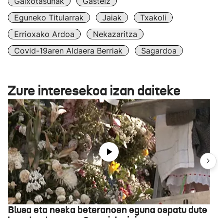
Gaixotasunak
Gasteiz
Eguneko Titularrak
Jaiak
Txakoli
Errioxako Ardoa
Nekazaritza
Covid-19aren Aldaera Berriak
Sagardoa
Zure interesekoa izan daiteke
Blusa eta neska beteranoen eguna ospatu dute