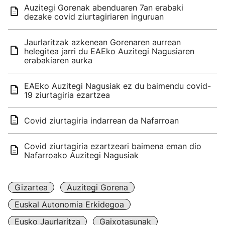
Auzitegi Gorenak abenduaren 7an erabaki
dezake covid ziurtagiriaren inguruan
Jaurlaritzak azkenean Gorenaren aurrean
helegitea jarri du EAEko Auzitegi Nagusiaren
erabakiaren aurka
EAEko Auzitegi Nagusiak ez du baimendu covid-
19 ziurtagiria ezartzea
Covid ziurtagiria indarrean da Nafarroan
Covid ziurtagiria ezartzeari baimena eman dio
Nafarroako Auzitegi Nagusiak
Gizartea
Auzitegi Gorena
Euskal Autonomia Erkidegoa
Eusko Jaurlaritza
Gaixotasunak