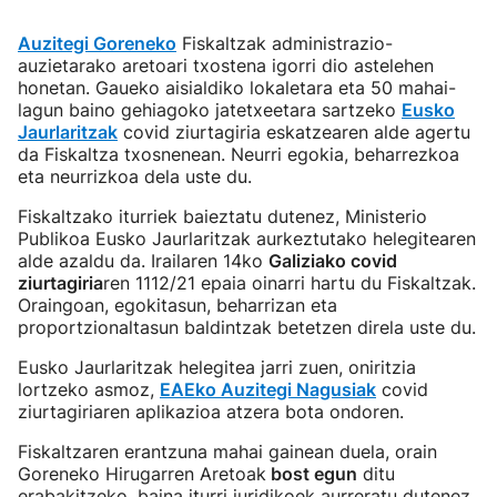
Auzitegi Goreneko
Fiskaltzak administrazio-
auzietarako aretoari txostena igorri dio astelehen
honetan. Gaueko aisialdiko lokaletara eta 50 mahai-
lagun baino gehiagoko jatetxeetara sartzeko
Eusko
Jaurlaritzak
covid ziurtagiria eskatzearen alde agertu
da Fiskaltza txosnenean. Neurri egokia, beharrezkoa
eta neurrizkoa dela uste du.
Fiskaltzako iturriek baieztatu dutenez, Ministerio
Publikoa Eusko Jaurlaritzak aurkeztutako helegitearen
alde azaldu da. Irailaren 14ko
Galiziako covid
ziurtagiria
ren 1112/21 epaia oinarri hartu du Fiskaltzak.
Oraingoan, egokitasun, beharrizan eta
proportzionaltasun baldintzak betetzen direla uste du.
Eusko Jaurlaritzak helegitea jarri zuen, oniritzia
lortzeko asmoz,
EAEko Auzitegi Nagusiak
covid
ziurtagiriaren aplikazioa atzera bota ondoren.
Fiskaltzaren erantzuna mahai gainean duela, orain
Goreneko Hirugarren Aretoak
bost egun
ditu
erabakitzeko, baina iturri juridikoek aurreratu dutenez,