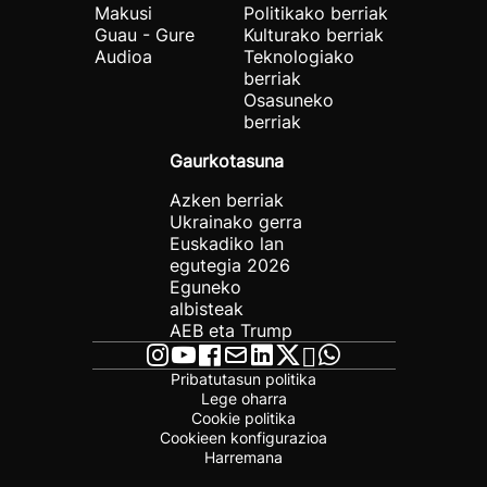
Makusi
Politikako berriak
Guau - Gure
Kulturako berriak
Audioa
Teknologiako
berriak
Osasuneko
berriak
Gaurkotasuna
Azken berriak
Ukrainako gerra
Euskadiko lan
egutegia 2026
Eguneko
albisteak
AEB eta Trump
Pribatutasun politika
Lege oharra
Cookie politika
Cookieen konfigurazioa
Harremana