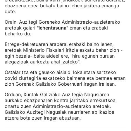
ebazpena epea bukatu baino lehen jakitera emango
dute.
Orain, Auzitegi Goreneko Administrazio-auzietarako
aretoak gaiari
"lehentasuna"
eman eta erabaki
beharko du.
Errege-dekretuaren arabera, erabaki baino lehen,
aretoak Ministerio Fiskalari iritzia eskatu behar zion -
egin bezala- baita aldeei ere, "hiru egunen buruan
alegazioak aurkeztu ahal izateko".
Ostalaritza eta gaueko aisialdi lokaletara sartzeko
covid ziurtagiria eskatzeko baimena eta bermea eman
zion Gorenak Galiziako Gobernuari iragan irailean.
Orduan, Xuntak Galiziako Auzitegia Nagusiaren
aurkako ebazpenaren kontra jarritako errekurtsoa
onartu zuen Administrazio-auzietarako aretoak.
Galiziako Auzitegi Nagusiak neurriaren aplikazioa
atzera bota zuen iragan abuztuan.