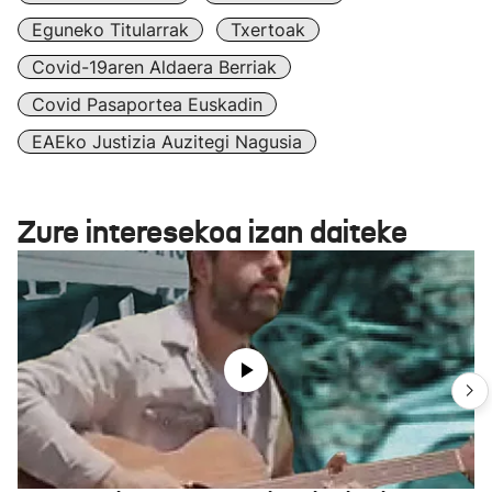
Eguneko Titularrak
Txertoak
Covid-19aren Aldaera Berriak
Covid Pasaportea Euskadin
EAEko Justizia Auzitegi Nagusia
Zure interesekoa izan daiteke