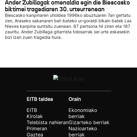
Ander Zubillagak omenaldia egin die Biescasko
biktimei tragediaren 30. urteurrenean
Biescasko kanpinaren uholdea 1996ko abuztuaren 7an gertatu
zen, Araseko sakanaren bat-bateko ur-goraldi bikain batek Las
Nieves kanpina suntsitu zuenean. 87 pertsona hil ziren eta 187
zauritu. Ander Zubillaga gitarrista tolosarrak sei urte eskasekin
bizi izan zuen tragedia hura.
EITB taldea
Orain
EITB
Ekonomiako
Kirolak
berriak
Telebista nahieran
Gizarteko berriak
Primeran
Nazioarteko
Gaztea
berriak