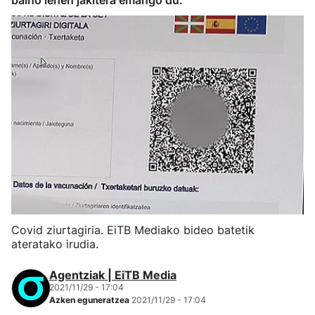
baino lehen jakitera emango du.
Covid ziurtagiria. EiTB Mediako bideo batetik
ateratako irudia.
Agentziak | EiTB Media
2021/11/29 - 17:04
Azken eguneratzea
2021/11/29 - 17:04