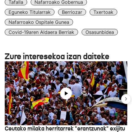
Tafalla
Nafarroako Gobernua
Eguneko Titularrak
Berriozar
Txertoak
Nafarroako Ospitale Gunea
Covid-19aren Aldaera Berriak
Osasunbidea
Zure interesekoa izan daiteke
Ceutako milaka herritarrek "erantzunak" exijitu