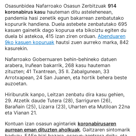
Osasunbidea Nafarroako Osasun Zerbitzuak
914
koronabirus kasu
hauteman ditu astelehenean,
pandemia hasi zenetik egun bakarrean zenbatutako
kopururik handiena. Duela astebete zenbatutako 695
kasuen gainetik dago kopurua eta bikoiztu egiten du
duela bi astekoa, 415 izan ziren orduan.
Abenduaren
9ko kasuen kopuruak
hautsi zuen aurreko marka, 842
kasurekin.
Nafarroako Gobernuaren behin-behineko datuen
arabera, Iruñean bakarrik, 268 kasu hauteman
zituzten; 41 Txantrean, 35 II. Zabalgunean, 33
Arrotxapean, 24 San Juanen, eta hortik behera beste
auzoetan.
Hiriburutik kanpo, Leitzan zenbatu dira kasu gehien,
29. Atzetik daude Tutera (28), Sarriguren (26),
Barañain (25), Lizarra (23), Uharten eta Mutiloan 22na
eta Vianan 21.
Kontuan izan osasun agintariek
koronabirusaren
aurrean eman dituzten aholkuak
. Gaitzaren sintomarik
baduzu, EAEn bizi bazara,
osasun-zentrora deitu
, eta