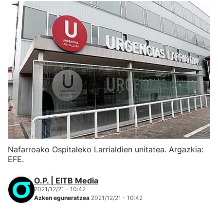
Nafarroako Ospitaleko Larrialdien unitatea. Argazkia:
EFE.
O.P. | EITB Media
2021/12/21 - 10:42
Azken eguneratzea
2021/12/21 - 10:42