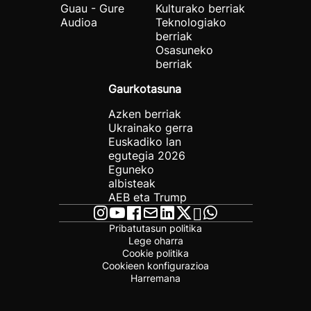
Guau - Gure
Kulturako berriak
Audioa
Teknologiako
berriak
Osasuneko
berriak
Gaurkotasuna
Azken berriak
Ukrainako gerra
Euskadiko lan
egutegia 2026
Eguneko
albisteak
AEB eta Trump
Pribatutasun politika
Lege oharra
Cookie politika
Cookieen konfigurazioa
Harremana