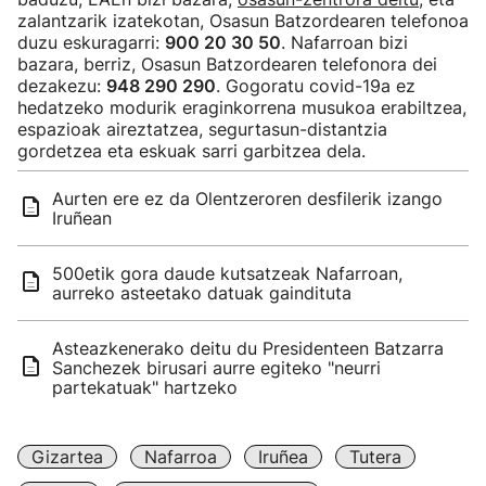
zalantzarik izatekotan, Osasun Batzordearen telefonoa
duzu eskuragarri:
900 20 30 50
. Nafarroan bizi
bazara, berriz, Osasun Batzordearen telefonora dei
dezakezu:
948 290 290
. Gogoratu covid-19a ez
hedatzeko modurik eraginkorrena musukoa erabiltzea,
espazioak aireztatzea, segurtasun-distantzia
gordetzea eta eskuak sarri garbitzea dela.
Aurten ere ez da Olentzeroren desfilerik izango
Iruñean
500etik gora daude kutsatzeak Nafarroan,
aurreko asteetako datuak gaindituta
Asteazkenerako deitu du Presidenteen Batzarra
Sanchezek birusari aurre egiteko "neurri
partekatuak" hartzeko
Gizartea
Nafarroa
Iruñea
Tutera