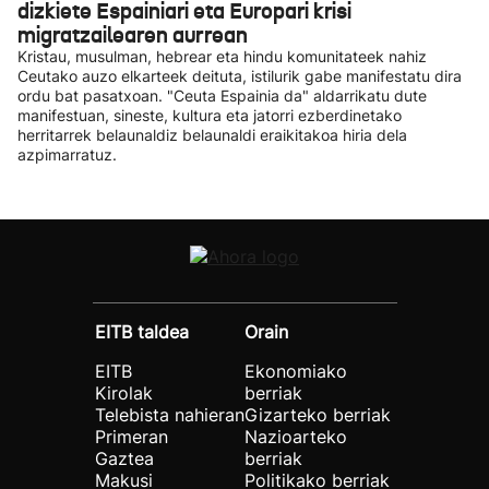
dizkiete Espainiari eta Europari krisi
migratzailearen aurrean
Kristau, musulman, hebrear eta hindu komunitateek nahiz
Ceutako auzo elkarteek deituta, istilurik gabe manifestatu dira
ordu bat pasatxoan. "Ceuta Espainia da" aldarrikatu dute
manifestuan, sineste, kultura eta jatorri ezberdinetako
herritarrek belaunaldiz belaunaldi eraikitakoa hiria dela
azpimarratuz.
EITB taldea
Orain
EITB
Ekonomiako
Kirolak
berriak
Telebista nahieran
Gizarteko berriak
Primeran
Nazioarteko
Gaztea
berriak
Makusi
Politikako berriak