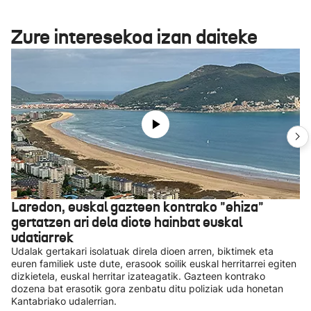
Zure interesekoa izan daiteke
Laredon, euskal gazteen kontrako "ehiza"
gertatzen ari dela diote hainbat euskal
udatiarrek
Udalak gertakari isolatuak direla dioen arren, biktimek eta
euren familiek uste dute, erasook soilik euskal herritarrei egiten
dizkietela, euskal herritar izateagatik. Gazteen kontrako
dozena bat erasotik gora zenbatu ditu poliziak uda honetan
Kantabriako udalerrian.