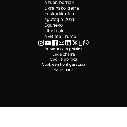
Azken berriak
Ukrainako gerra
Euskadiko lan
egutegia 2026
Eguneko
albisteak
AEB eta Trump
Pribatutasun politika
Lege oharra
Cookie politika
Cookieen konfigurazioa
Harremana