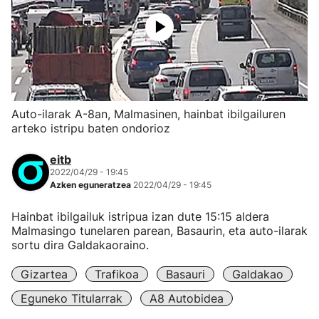
Auto-ilarak A-8an, Malmasinen, hainbat ibilgailuren
arteko istripu baten ondorioz
eitb
2022/04/29 - 19:45
Azken eguneratzea
2022/04/29 - 19:45
Hainbat ibilgailuk istripua izan dute 15:15 aldera
Malmasingo tunelaren parean, Basaurin, eta auto-ilarak
sortu dira Galdakaoraino.
Gizartea
Trafikoa
Basauri
Galdakao
Eguneko Titularrak
A8 Autobidea