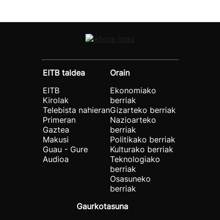
EITB taldea
Orain
EITB
Ekonomiako
Kirolak
berriak
Telebista nahieran
Gizarteko berriak
Primeran
Nazioarteko
Gaztea
berriak
Makusi
Politikako berriak
Guau - Gure
Kulturako berriak
Audioa
Teknologiako
berriak
Osasuneko
berriak
Gaurkotasuna