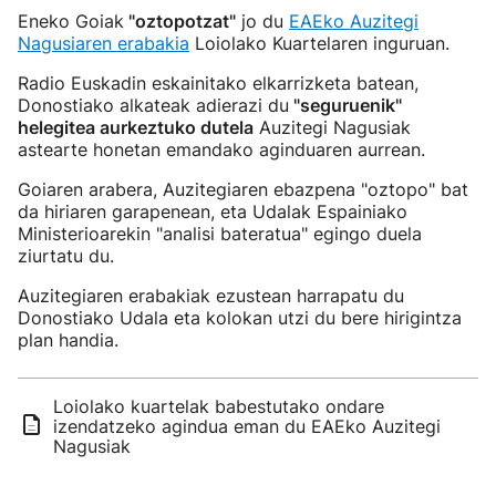
Eneko Goiak
"oztopotzat"
jo du
EAEko Auzitegi
Nagusiaren erabakia
Loiolako Kuartelaren inguruan.
Radio Euskadin eskainitako elkarrizketa batean,
Donostiako alkateak adierazi du
"seguruenik"
helegitea aurkeztuko dutela
Auzitegi Nagusiak
astearte honetan emandako aginduaren aurrean.
Goiaren arabera, Auzitegiaren ebazpena "oztopo" bat
da hiriaren garapenean, eta Udalak Espainiako
Ministerioarekin "analisi bateratua" egingo duela
ziurtatu du.
Auzitegiaren erabakiak ezustean harrapatu du
Donostiako Udala eta kolokan utzi du bere hirigintza
plan handia.
Loiolako kuartelak babestutako ondare
izendatzeko agindua eman du EAEko Auzitegi
Nagusiak