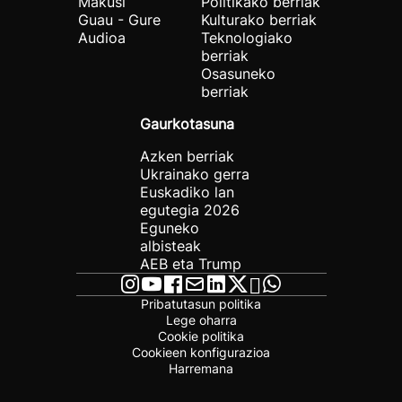
Makusi
Politikako berriak
Guau - Gure
Kulturako berriak
Audioa
Teknologiako
berriak
Osasuneko
berriak
Gaurkotasuna
Azken berriak
Ukrainako gerra
Euskadiko lan
egutegia 2026
Eguneko
albisteak
AEB eta Trump
Pribatutasun politika
Lege oharra
Cookie politika
Cookieen konfigurazioa
Harremana