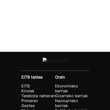
EITB taldea
Orain
EITB
Ekonomiako
Kirolak
berriak
Telebista nahieran
Gizarteko berriak
Primeran
Nazioarteko
Gaztea
berriak