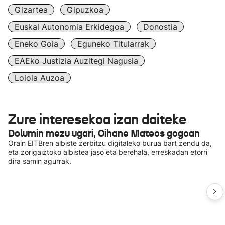
Gizartea
Gipuzkoa
Euskal Autonomia Erkidegoa
Donostia
Eneko Goia
Eguneko Titularrak
EAEko Justizia Auzitegi Nagusia
Loiola Auzoa
Zure interesekoa izan daiteke
Dolumin mezu ugari, Oihane Mateos gogoan
Orain EITBren albiste zerbitzu digitaleko burua bart zendu da,
eta zorigaiztoko albistea jaso eta berehala, erreskadan etorri
dira samin agurrak.