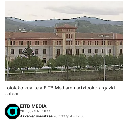
Loiolako kuartela EITB Mediaren artxiboko argazki
batean.
EITB MEDIA
2022/07/14 - 10:55
Azken eguneratzea
2022/07/14 - 12:50