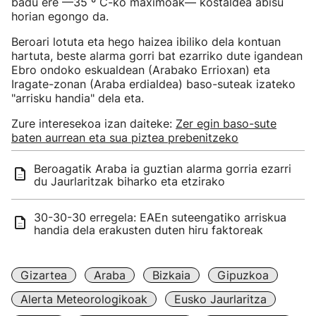
badu ere —35 º C-ko maximoak— kostaldea abisu
horian egongo da.
Beroari lotuta eta hego haizea ibiliko dela kontuan
hartuta, beste alarma gorri bat ezarriko dute igandean
Ebro ondoko eskualdean (Arabako Errioxan) eta
Iragate-zonan (Araba erdialdea) baso-suteak izateko
"arrisku handia" dela eta.
Zure interesekoa izan daiteke:
Zer egin baso-sute
baten aurrean eta sua piztea prebenitzeko
Beroagatik Araba ia guztian alarma gorria ezarri
du Jaurlaritzak biharko eta etzirako
30-30-30 erregela: EAEn suteengatiko arriskua
handia dela erakusten duten hiru faktoreak
Gizartea
Araba
Bizkaia
Gipuzkoa
Alerta Meteorologikoak
Eusko Jaurlaritza