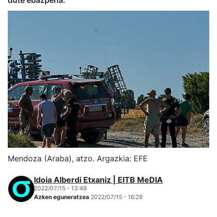
dute ebazpena.
Mendoza (Araba), atzo. Argazkia: EFE
Idoia Alberdi Etxaniz | EITB MeDIA
2022/07/15 - 13:48
Azken eguneratzea
2022/07/15 - 16:29