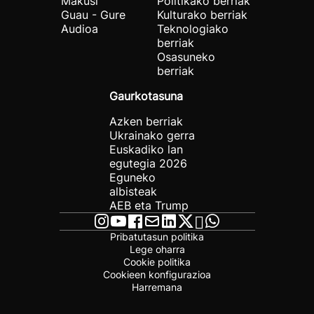
Makusi
Politikako berriak
Guau - Gure
Kulturako berriak
Audioa
Teknologiako
berriak
Osasuneko
berriak
Gaurkotasuna
Azken berriak
Ukrainako gerra
Euskadiko lan
egutegia 2026
Eguneko
albisteak
AEB eta Trump
Pribatutasun politika
Lege oharra
Cookie politika
Cookieen konfigurazioa
Harremana