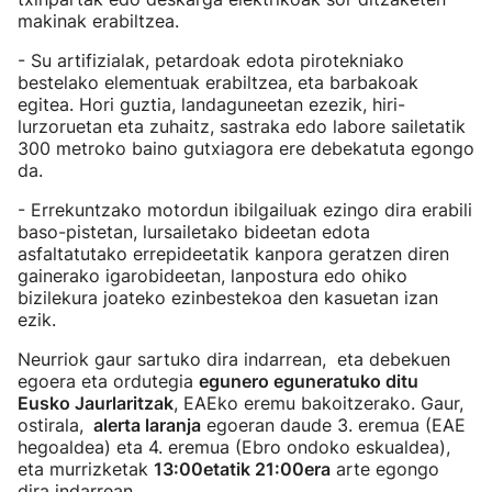
makinak erabiltzea.
- Su artifizialak, petardoak edota pirotekniako
bestelako elementuak erabiltzea, eta barbakoak
egitea. Hori guztia, landaguneetan ezezik, hiri-
lurzoruetan eta zuhaitz, sastraka edo labore sailetatik
300 metroko baino gutxiagora ere debekatuta egongo
da.
- Errekuntzako motordun ibilgailuak ezingo dira erabili
baso-pistetan, lursailetako bideetan edota
asfaltatutako errepideetatik kanpora geratzen diren
gainerako igarobideetan, lanpostura edo ohiko
bizilekura joateko ezinbestekoa den kasuetan izan
ezik.
Neurriok gaur sartuko dira indarrean, eta debekuen
egoera eta ordutegia
egunero eguneratuko ditu
Eusko Jaurlaritzak
, EAEko eremu bakoitzerako. Gaur,
ostirala,
alerta laranja
egoeran daude 3. eremua (EAE
hegoaldea) eta 4. eremua (Ebro ondoko eskualdea),
eta murrizketak
13:00etatik 21:00era
arte egongo
dira indarrean.