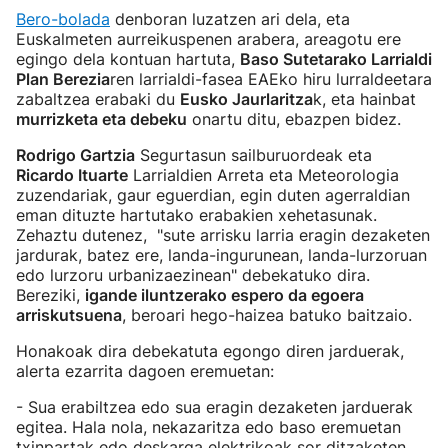
Bero-bolada
denboran luzatzen ari dela, eta
Euskalmeten aurreikuspenen arabera, areagotu ere
egingo dela kontuan hartuta,
Baso Sutetarako Larrialdi
Plan Berezia
ren larrialdi-fasea EAEko hiru lurraldeetara
zabaltzea erabaki du
Eusko Jaurlaritza
k, eta hainbat
murrizketa eta debeku
onartu ditu, ebazpen bidez.
Rodrigo Gartzia
Segurtasun sailburuordeak eta
Ricardo Ituarte
Larrialdien Arreta eta Meteorologia
zuzendariak, gaur eguerdian, egin duten agerraldian
eman dituzte hartutako erabakien xehetasunak.
Zehaztu dutenez, "sute arrisku larria eragin dezaketen
jardurak, batez ere, landa-ingurunean, landa-lurzoruan
edo lurzoru urbanizaezinean" debekatuko dira.
Bereziki,
igande iluntzerako espero da egoera
arriskutsuena
, beroari hego-haizea batuko baitzaio.
Honakoak dira debekatuta egongo diren jarduerak,
alerta ezarrita dagoen eremuetan:
- Sua erabiltzea edo sua eragin dezaketen jarduerak
egitea. Hala nola, nekazaritza edo baso eremuetan
txinpartak edo deskarga elektrikoak sor ditzaketen