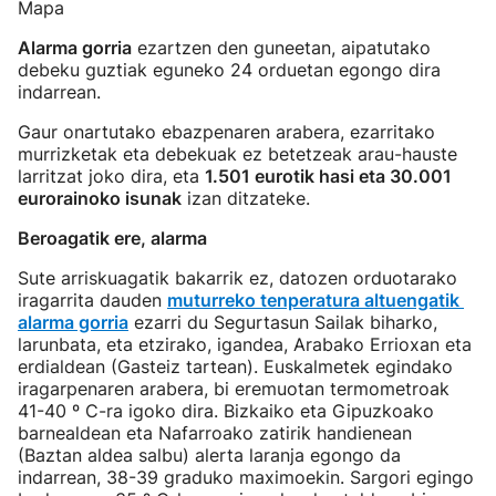
Mapa
Alarma gorria
ezartzen den guneetan, aipatutako
debeku guztiak eguneko 24 orduetan egongo dira
indarrean.
Gaur onartutako ebazpenaren arabera, ezarritako
murrizketak eta debekuak ez betetzeak arau-hauste
larritzat joko dira, eta
1.501 eurotik hasi eta 30.001
eurorainoko isunak
izan ditzateke.
Beroagatik ere, alarma
Sute arriskuagatik bakarrik ez, datozen orduotarako
iragarrita dauden
muturreko tenperatura altuengatik
alarma gorria
ezarri du Segurtasun Sailak biharko,
larunbata, eta etzirako, igandea, Arabako Errioxan eta
erdialdean (Gasteiz tartean). Euskalmetek egindako
iragarpenaren arabera, bi eremuotan termometroak
41-40 º C-ra igoko dira. Bizkaiko eta Gipuzkoako
barnealdean eta Nafarroako zatirik handienean
(Baztan aldea salbu) alerta laranja egongo da
indarrean, 38-39 graduko maximoekin. Sargori egingo