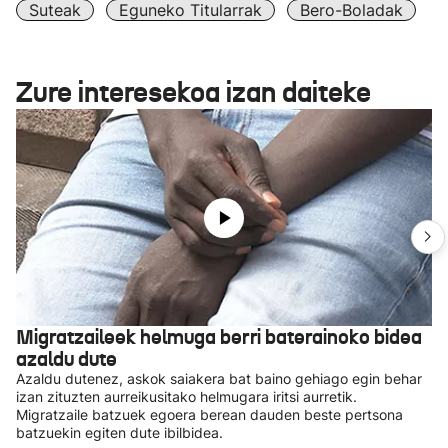
Suteak
Eguneko Titularrak
Bero-Boladak
Zure interesekoa izan daiteke
Migratzaileek helmuga berri baterainoko bidea
azaldu dute
Azaldu dutenez, askok saiakera bat baino gehiago egin behar
izan zituzten aurreikusitako helmugara iritsi aurretik.
Migratzaile batzuek egoera berean dauden beste pertsona
batzuekin egiten dute ibilbidea.