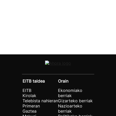
EITB taldea
Orain
EITB
Ekonomiako
Kirolak
berriak
Telebista nahieran
Gizarteko berriak
Primeran
Nazioarteko
Gaztea
berriak