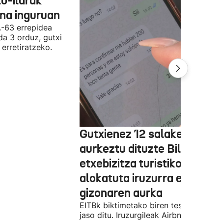
o-ilarak
ona inguruan
A-63 errepidea
da 3 orduz, gutxi
 erretiratzeko.
Gutxienez 12 salaketa
aurkeztu dituzte Bilbon
etxebizitza turistiko bat
alokatuta iruzurra egin zue
gizonaren aurka
EITBk biktimetako biren testigantzak
jaso ditu. Iruzurgileak Airbnb bidez