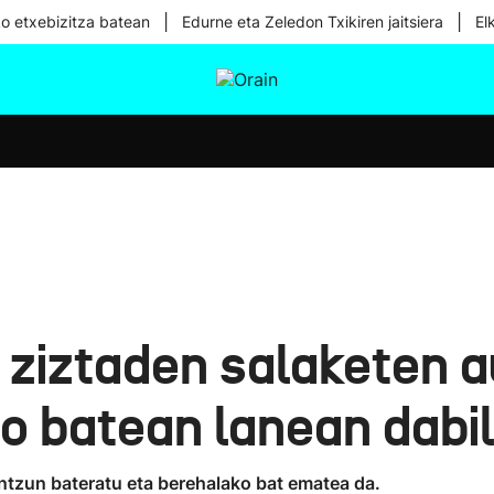
|
|
ko etxebizitza batean
Edurne eta Zeledon Txikiren jaitsiera
El
tura
Ikusmiran
Egural
Osasuna
Teknologia
a ziztaden salaketen 
o batean lanean dabil
tzun bateratu eta berehalako bat ematea da.