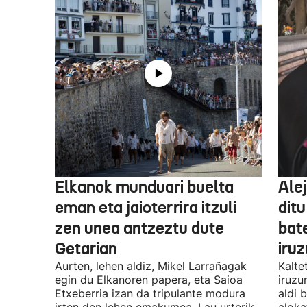
Elkanok munduari buelta
Ale
eman eta jaioterrira itzuli
ditu
zen unea antzeztu dute
bat
Getarian
iru
Aurten, lehen aldiz, Mikel Larrañagak
Kalte
egin du Elkanoren papera, eta Saioa
iruzu
Etxeberria izan da tripulante modura
aldi 