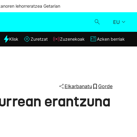
kanoren lehorreratzea Getarian
EU
dia
Klisk
Zuretzat
Zuzenekoak
Azken berriak
Klisk
Zuzenekoak
Zuretzat
Elkarbanatu
Gorde
aurrean erantzuna
Azken berriak