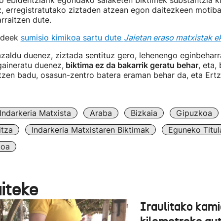
 ebidentziarik egondako salaketen biktimek substantzia ki
, erregistratutako ziztaden atzean egon daitezkeen motib
arraitzen dute.
ndeek
sumisio kimikoa sartu dute
Jaietan eraso matxistak e
zaldu duenez, ziztada sentituz gero, lehenengo eginbeharr
gaineratu duenez,
biktima ez da bakarrik geratu behar
, eta,
tzen badu, osasun-zentro batera eraman behar da, eta Ertz
Indarkeria Matxista
Araba
Bizkaia
Gipuzkoa
itza
Indarkeria Matxistaren Biktimak
Eguneko Titul
koa
aiteke
Iraulitako kami