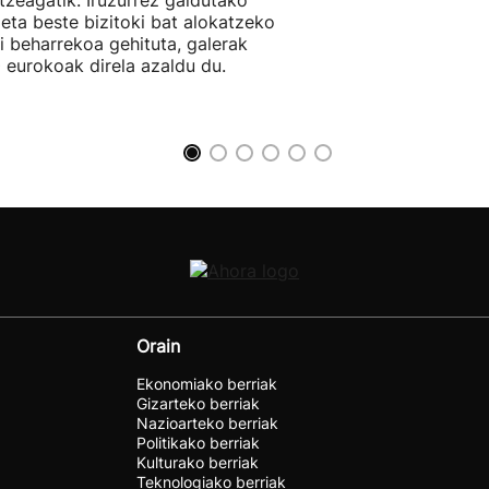
tzeagatik. Iruzurrez galdutako
 eta beste bizitoki bat alokatzeko
li beharrekoa gehituta, galerak
 eurokoak direla azaldu du.
Orain
Ekonomiako berriak
Gizarteko berriak
Nazioarteko berriak
Politikako berriak
Kulturako berriak
Teknologiako berriak