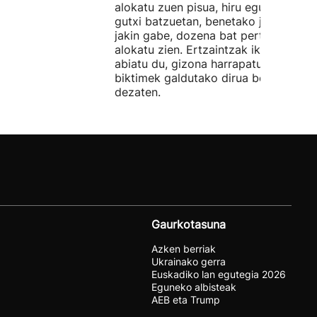
alokatu zuen pisua, hiru egunez. Ordu
gutxi batzuetan, benetako jabeak eze
jakin gabe, dozena bat pertsonari
alokatu zien. Ertzaintzak ikerketa
abiatu du, gizona harrapatu eta
biktimek galdutako dirua berreskura
dezaten.
Gaurkotasuna
Azken berriak
Ukrainako gerra
Euskadiko lan egutegia 2026
Eguneko albisteak
AEB eta Trump