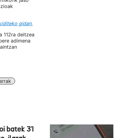
mikorik jaso
azioak
kiditeko gidan
.
a 112ra deitzea
 bere adimena
aintzan
arrak
oi batek 31