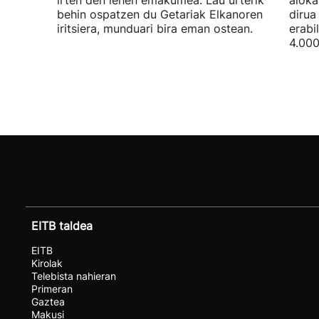
irten den lehen emakumea. Lau urterik
aloka
behin ospatzen du Getariak Elkanoren
dirua
iritsiera, munduari bira eman ostean.
erabi
4.000
EITB taldea
EITB
Kirolak
Telebista nahieran
Primeran
Gaztea
Makusi