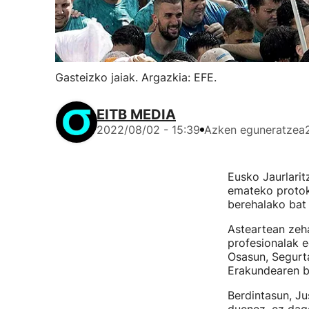
Gasteizko jaiak. Argazkia: EFE.
EITB MEDIA
2022/08/02 - 15:39
Azken eguneratzea
Eusko Jaurlarit
emateko protok
berehalako bat
Asteartean zeha
profesionalak e
Osasun, Segurt
Erakundearen b
Berdintasun, Ju