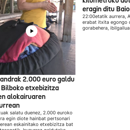
kilometroko aut
eragin ditu Bai
22:00etatik aurrera, 
erabat itxita egongo 
gorabehera, ibilgailua
jandrak 2.000 euro galdu
 Bilboko etxebizitza
en alokairuaren
zurrean
tuak salatu duenez, 2.000 euroko
rra egin diote hainbat pertsonari
berean eskainitako etxebizitza bat