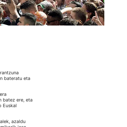
erantzuna
n bateratu eta
era
n batez ere, eta
o Euskal
balek, azaldu