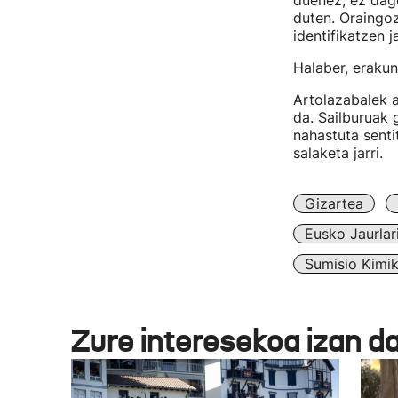
duenez, ez dago
duten. Oraingoz
identifikatzen j
Halaber, eraku
Artolazabalek a
da. Sailburuak 
nahastuta senti
salaketa jarri.
Gizartea
Eusko Jaurlar
Sumisio Kimi
Zure interesekoa izan d