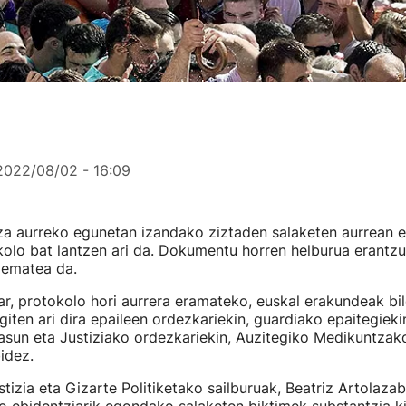
2022/08/02 - 16:09
za aurreko egunetan izandako ziztaden salaketen aurrean 
olo bat lantzen ari da. Dokumentu horren helburua erantzu
 ematea da.
r, protokolo hori aurrera eramateko, euskal erakundeak bil
giten ari dira epaileen ordezkariekin, guardiako epaitegieki
asun eta Justiziako ordezkariekin, Auzitegiko Medikuntzak
idez.
stizia eta Gizarte Politiketako sailburuak, Beatriz Artolaza