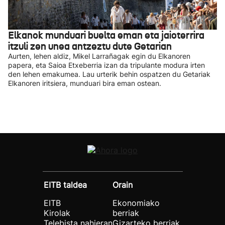
Elkanok munduari buelta eman eta jaioterrira
itzuli zen unea antzeztu dute Getarian
Aurten, lehen aldiz, Mikel Larrañagak egin du Elkanoren
papera, eta Saioa Etxeberria izan da tripulante modura irten
den lehen emakumea. Lau urterik behin ospatzen du Getariak
Elkanoren iritsiera, munduari bira eman ostean.
EITB taldea
Orain
EITB
Ekonomiako
Kirolak
berriak
Telebista nahieran
Gizarteko berriak