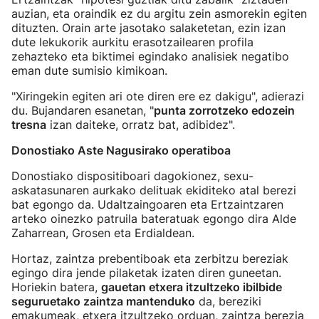
auzian, eta oraindik ez du argitu zein asmorekin egiten
dituzten. Orain arte jasotako salaketetan, ezin izan
dute lekukorik aurkitu erasotzailearen profila
zehazteko eta biktimei egindako analisiek negatibo
eman dute sumisio kimikoan.
"Xiringekin egiten ari ote diren ere ez dakigu", adierazi
du. Bujandaren esanetan, "
punta zorrotzeko edozein
tresna
izan daiteke, orratz bat, adibidez".
Donostiako Aste Nagusirako operatiboa
Donostiako dispositiboari dagokionez, sexu-
askatasunaren aurkako delituak ekiditeko atal berezi
bat egongo da. Udaltzaingoaren eta Ertzaintzaren
arteko oinezko patruila bateratuak egongo dira Alde
Zaharrean, Grosen eta Erdialdean.
Hortaz, zaintza prebentiboak eta zerbitzu bereziak
egingo dira jende pilaketak izaten diren guneetan.
Horiekin batera,
gauetan etxera itzultzeko ibilbide
seguruetako zaintza mantenduko
da, bereziki
emakumeak, etxera itzultzeko orduan, zaintza berezia