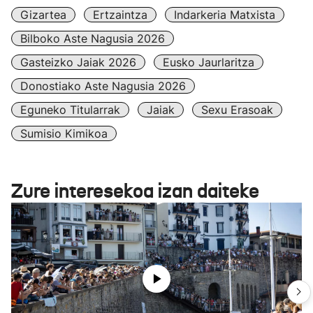
Gizartea
Ertzaintza
Indarkeria Matxista
Bilboko Aste Nagusia 2026
Gasteizko Jaiak 2026
Eusko Jaurlaritza
Donostiako Aste Nagusia 2026
Eguneko Titularrak
Jaiak
Sexu Erasoak
Sumisio Kimikoa
Zure interesekoa izan daiteke