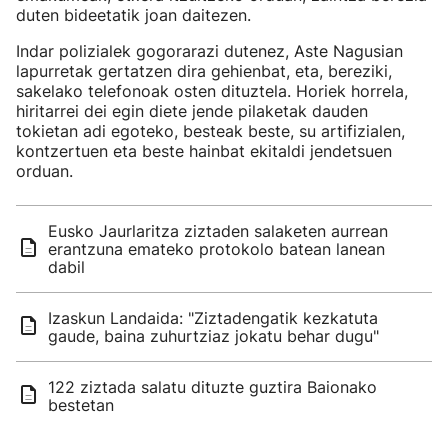
duten bideetatik joan daitezen.
Indar polizialek gogorarazi dutenez, Aste Nagusian
lapurretak gertatzen dira gehienbat, eta, bereziki,
sakelako telefonoak osten dituztela. Horiek horrela,
hiritarrei dei egin diete jende pilaketak dauden
tokietan adi egoteko, besteak beste, su artifizialen,
kontzertuen eta beste hainbat ekitaldi jendetsuen
orduan.
Eusko Jaurlaritza ziztaden salaketen aurrean
erantzuna emateko protokolo batean lanean
dabil
Izaskun Landaida: "Ziztadengatik kezkatuta
gaude, baina zuhurtziaz jokatu behar dugu"
122 ziztada salatu dituzte guztira Baionako
bestetan