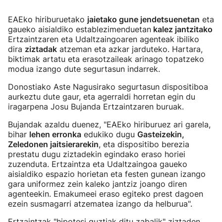
EAEko hiriburuetako
jaietako gune jendetsuenetan
eta
gaueko aisialdiko establezimenduetan
kalez jantzitako
Ertzaintzaren eta Udaltzaingoaren agenteak ibiliko
dira
ziztadak
atzeman eta azkar jarduteko. Hartara,
biktimak artatu eta erasotzaileak arinago topatzeko
modua izango dute segurtasun indarrek.
Donostiako Aste Nagusirako segurtasun dispositiboa
aurkeztu dute gaur, eta agerraldi horretan egin du
iragarpena Josu Bujanda Ertzaintzaren buruak.
Bujandak azaldu duenez, "EAEko hiriburuez ari garela,
bihar
lehen erronka
edukiko dugu
Gasteizekin,
Zeledonen jaitsierarekin
, eta dispositibo berezia
prestatu dugu ziztadekin egindako eraso horiei
zuzenduta. Ertzaintza eta Udaltzaingoa gaueko
aisialdiko espazio horietan eta festen gunean izango
gara uniformez zein kaleko jantziz joango diren
agenteekin. Emakumeei eraso egiteko prest dagoen
ezein susmagarri atzematea izango da helburua".
Ertzaintzak "hipotesi guztiak ditu zabalik" ziztaden