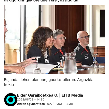
dakigu xiringak ote diren ere", azaldu du.
Bujanda, lehen planoan, gaurko bileran. Argazkia:
Irekia
Eider Garaikoetxea O. | EITB Media
2022/08/03 - 14:30
Azken eguneratzea
2022/08/03 - 14:30