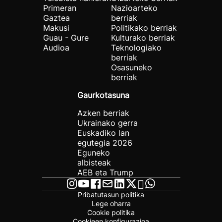
Primeran
Nazioarteko
Gaztea
berriak
Makusi
Politikako berriak
Guau - Gure
Kulturako berriak
Audioa
Teknologiako
berriak
Osasuneko
berriak
Gaurkotasuna
Azken berriak
Ukrainako gerra
Euskadiko lan
egutegia 2026
Eguneko
albisteak
AEB eta Trump
Pribatutasun politika
Lege oharra
Cookie politika
Cookieen konfigurazioa