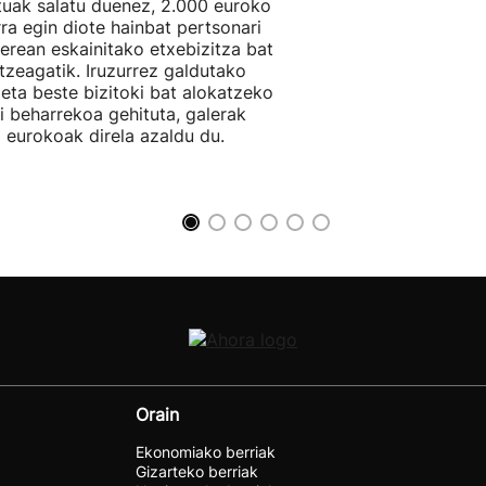
tuak salatu duenez, 2.000 euroko
rra egin diote hainbat pertsonari
berean eskainitako etxebizitza bat
tzeagatik. Iruzurrez galdutako
 eta beste bizitoki bat alokatzeko
li beharrekoa gehituta, galerak
 eurokoak direla azaldu du.
Orain
Ekonomiako berriak
Gizarteko berriak