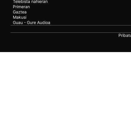
Telebista nahieran
Primeran
Gaztea
Makusi
Guau - Gure Audioa
Pribat