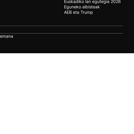
Euskadiko lan egutegia 2026
Eguneko albisteak
AEB eta Trump
remana