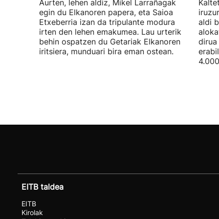
Aurten, lehen aldiz, Mikel Larrañagak
Kalte
egin du Elkanoren papera, eta Saioa
iruzu
Etxeberria izan da tripulante modura
aldi 
irten den lehen emakumea. Lau urterik
aloka
behin ospatzen du Getariak Elkanoren
dirua
iritsiera, munduari bira eman ostean.
erabi
4.000
EITB taldea
EITB
Kirolak