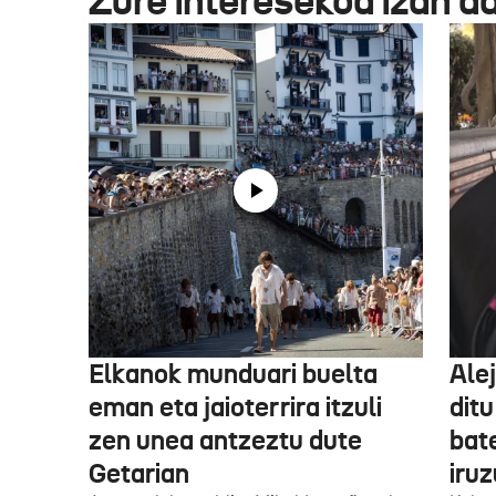
Zure interesekoa izan d
Elkanok munduari buelta
Ale
eman eta jaioterrira itzuli
ditu
zen unea antzeztu dute
bat
Getarian
iru