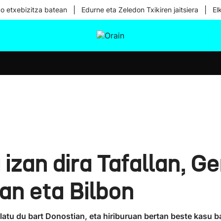
|
|
ko etxebizitza batean
Edurne eta Zeledon Txikiren jaitsiera
El
tura
Ikusmiran
Egural
Osasuna
Teknologia
 izan dira Tafallan, 
an eta Bilbon
atu du bart Donostian, eta hiriburuan bertan beste kasu b