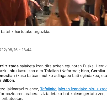
 batetik hartutako argazkia.
022/08/16 - 13:44
zi ziztada
salaketa izan dira azken egunotan Euskal Herrik
hazki,
hiru
kasu izan dira
Tafallan
(Nafarroa);
bina
,
Gernika
nostian
(kasu batean mutiko adingabe bati egindakoa, et
ta
Bilbon.
tzo jakinarazi zuenez,
Tafallako jaietan izandako hiru zizta
nformazioaren arabera, ziztadetako bat kalean gertatu zen, 
 pribatuetan.