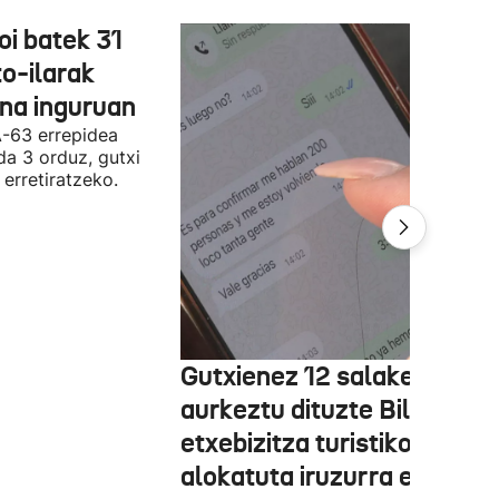
oi batek 31
o-ilarak
ona inguruan
A-63 errepidea
da 3 orduz, gutxi
 erretiratzeko.
Gutxienez 12 salaketa
aurkeztu dituzte Bilbon
etxebizitza turistiko bat
alokatuta iruzurra egin zue