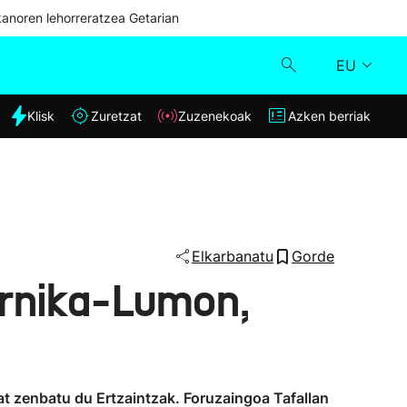
kanoren lehorreratzea Getarian
EU
dia
Klisk
Zuretzat
Zuzenekoak
Azken berriak
Klisk
Zuzenekoak
Zuretzat
Elkarbanatu
Gorde
Gernika-Lumon,
Azken berriak
at zenbatu du Ertzaintzak. Foruzaingoa Tafallan