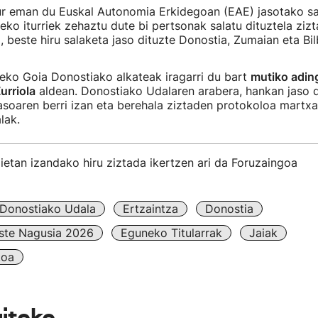
ur eman du Euskal Autonomia Erkidegoan (EAE) jasotako sal
eko iturriek zehaztu dute bi pertsonak salatu dituztela zi
, beste hiru salaketa jaso dituzte Donostia, Zumaian eta Bil
eko Goia Donostiako alkateak iragarri du bart
mutiko adin
urriola
aldean. Donostiako Udalaren arabera, hankan jaso 
soaren berri izan eta berehala ziztaden protokoloa martxan
alak.
aietan izandako hiru ziztada ikertzen ari da Foruzaingoa
Donostiako Udala
Ertzaintza
Donostia
ste Nagusia 2026
Eguneko Titularrak
Jaiak
koa