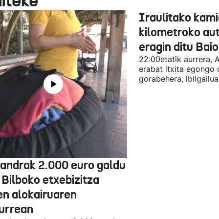
aiteke
Iraulitako kami
kilometroko aut
eragin ditu Bai
22:00etatik aurrera, 
erabat itxita egongo 
gorabehera, ibilgailua
jandrak 2.000 euro galdu
 Bilboko etxebizitza
en alokairuaren
zurrean