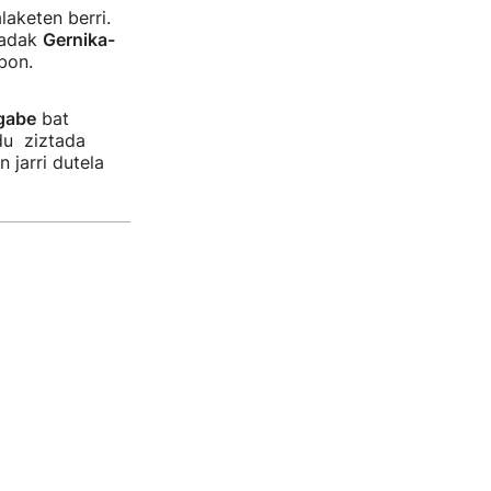
aketen berri.
ztadak
Gernika-
bon.
gabe
bat
du ziztada
 jarri dutela