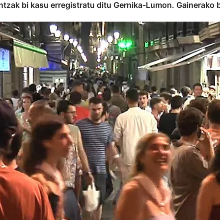
aintzak bi kasu erregistratu ditu Gernika-Lumon. Gainerako 