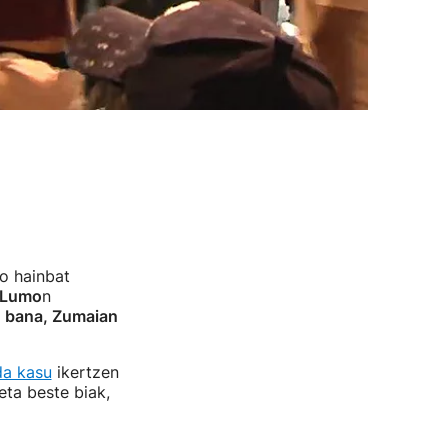
o hainbat
-Lumo
n
a
bana,
Zumaian
da kasu
ikertzen
eta beste biak,