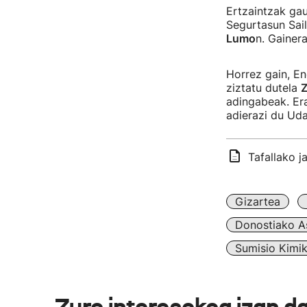
Ertzaintzak ga
Segurtasun Sail
Lumo
n. Gainera
Horrez gain, En
ziztatu dutela
Z
adingabeak. Era
adierazi du Ud
Tafallako j
Gizartea
Donostiako A
Sumisio Kimi