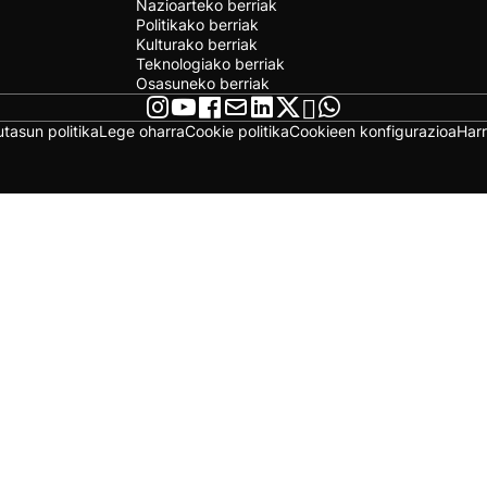
Nazioarteko berriak
Politikako berriak
Kulturako berriak
Teknologiako berriak
Osasuneko berriak
utasun politika
Lege oharra
Cookie politika
Cookieen konfigurazioa
Har