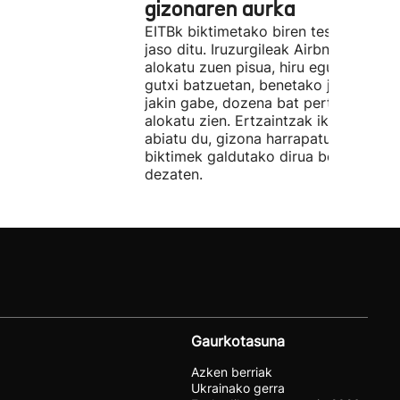
gizonaren aurka
EITBk biktimetako biren testigantzak
jaso ditu. Iruzurgileak Airbnb bidez
alokatu zuen pisua, hiru egunez. Ordu
gutxi batzuetan, benetako jabeak eze
jakin gabe, dozena bat pertsonari
alokatu zien. Ertzaintzak ikerketa
abiatu du, gizona harrapatu eta
biktimek galdutako dirua berreskura
dezaten.
Gaurkotasuna
Azken berriak
Ukrainako gerra