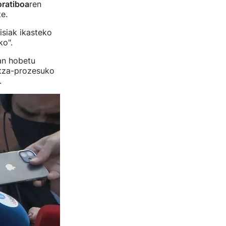
ratiboa
ren
e.
isiak ikasteko
ko".
tan hobetu
ntza-prozesuko
.