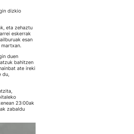
in dizkio
k, eta zehaztu
arrei eskerrak
ailburuak esan
a martxan.
gin duen
atzuk bahitzen
ainbat ate ireki
e du,
tzita,
italeko
kenean 23:00ak
diak zabaldu