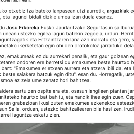
ukoen aurrean.
ko etxebizitza bateko lanpasean utzi aurretik,
argazkiak
eg
 eta lagunei bidali dizkie umea izan duela esanez.
 du
Josu Erkoreka
Eusko Jaurlaritzako Segurtasun sailburua
n unean ustezko egilea lagun batekin zegoela, urduri. Herrit
guntzagatik eta Ertzaintzaren lana azpimarratu eta gero, s
onetako ikerketetan egin ohi den protokoloa jarraituko del
ez, emakumeak ez du aurrekari penalik, eta gaur goizean e
ketaren ondoren ere berretsi du emakumea beste haurtxo b
 bart: "Emakumea erietxean aurrera eta atzera ibili da, eta h
k beste saiakera batzuk egin ditu", esan du. Horregatik, ust
moa ez zela ume zehatz hori bahitzea.
ldera sartu zen ospitalera eta, osasun langileen plantan jan
nitateko haurtxo bat bahitu, eta handik ihes egin zuen. Osp
eren grabazioan ikusi zuten emakumea azkenekoz asteaz
sun Saila, orduan, ustezko bahitzailearen bila hasi zen. Iru
tarrei laguntza eskatu zien.