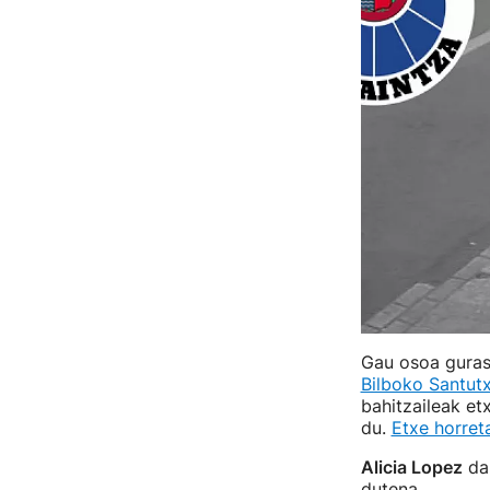
Gau osoa gura
Bilboko Santut
bahitzaileak etx
du.
Etxe horret
Alicia Lopez
da 
dutena.