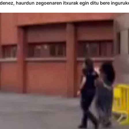
a denez, haurdun zegoenaren itxurak egin ditu bere inguruk