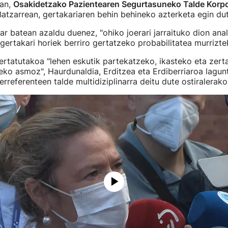
ean,
Osakidetzako Pazientearen Segurtasuneko Talde Korpo
 Batzarrean, gertakariaren behin behineko azterketa egin dut
r batean azaldu duenez, "ohiko joerari jarraituko dion anal
 gertakari horiek berriro gertatzeko probabilitatea murrizte
gertatutakoa "lehen eskutik partekatzeko, ikasteko eta zer
eko asmoz", Haurdunaldia, Erditzea eta Erdiberriaroa lagu
rreferenteen talde multidiziplinarra deitu dute ostiralerako