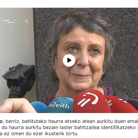
so
, berriz, bahitutako haurra etxeko atean aurkitu duen em
du haurra aurkitu bezain laster bahitzailea identifikatzeko
na ez omen du ezer ikusterik lortu.