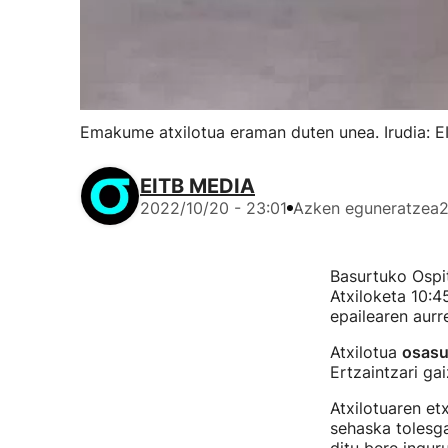
Emakume atxilotua eraman duten unea. Irudia: E
EITB MEDIA
2022/10/20 - 23:01
Azken eguneratzea
2
Basurtuko Ospi
Atxiloketa 10:4
epailearen aurr
Atxilotua
osasu
Ertzaintzari ga
Atxilotuaren etx
sehaska tolesga