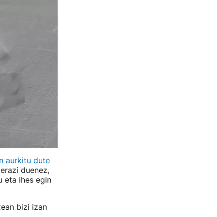
n aurkitu dute
ierazi duenez,
u eta ihes egin
ean bizi izan