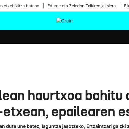
|
|
ko etxebizitza batean
Edurne eta Zeledon Txikiren jaitsiera
El
tura
Ikusmiran
Egural
Osasuna
Teknologia
lean haurtxoa bahit
etxean, epailearen e
n dute une batez, laguntza jasotzeko, Ertzaintzari gaizki 