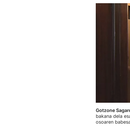
Gotzone Sagar
bakana dela esa
osoaren babesa"