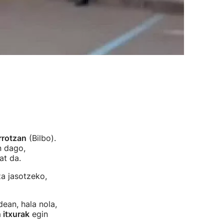
rrotzan
(Bilbo).
n dago,
at da.
a jasotzeko,
dean, hala nola,
 itxurak
egin