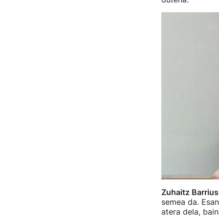
Zuhaitz Barriu
semea da. Esan 
atera dela, bai