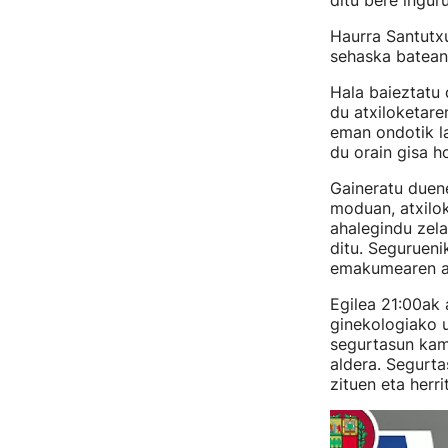
ditu bere ingur
Haurra Santutxu
sehaska batean,
Hala baieztatu
du atxiloketare
eman ondotik la
du orain gisa h
Gaineratu duen
moduan, atxilo
ahalegindu zela
ditu. Segurueni
emakumearen as
Egilea 21:00ak a
ginekologiako u
segurtasun kam
aldera. Segurta
zituen eta herri