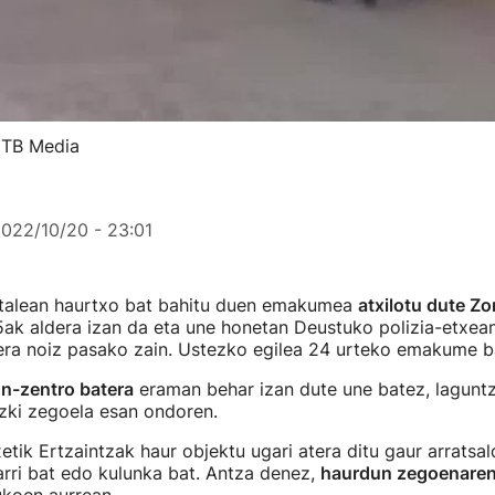
ITB Media
022/10/20 - 23:01
talean haurtxo bat bahitu duen emakumea
atxilotu dute Zo
5ak aldera izan da eta une honetan Deustuko polizia-etxea
era noiz pasako zain. Ustezko egilea 24 urteko emakume b
n-zentro batera
eraman behar izan dute une batez, laguntz
izki zegoela esan ondoren.
etik Ertzaintzak haur objektu ugari atera ditu gaur arratsal
rri bat edo kulunka bat. Antza denez,
haurdun zegoenaren