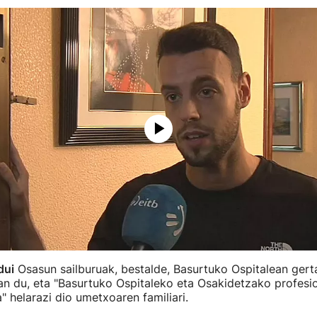
dui
Osasun sailburuak, bestalde, Basurtuko Ospitalean gert
n du, eta "Basurtuko Ospitaleko eta Osakidetzako profesio
 helarazi dio umetxoaren familiari.