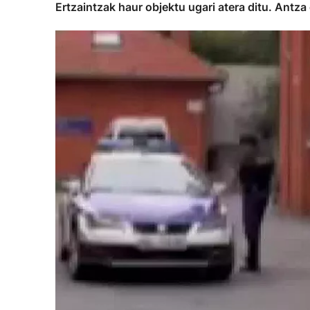
Ertzaintzak haur objektu ugari atera ditu. Antz