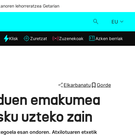
kanoren lehorreratzea Getarian
EU
dia
Klisk
Zuretzat
Zuzenekoak
Azken berriak
Klisk
Zuzenekoak
Zuretzat
Elkarbanatu
Gorde
u duen emakumea
Azken berriak
sku uzteko zain
zegoela esan ondoren. Atxilotuaren etxetik