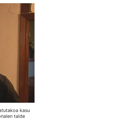
atutakoa kasu
nalen talde