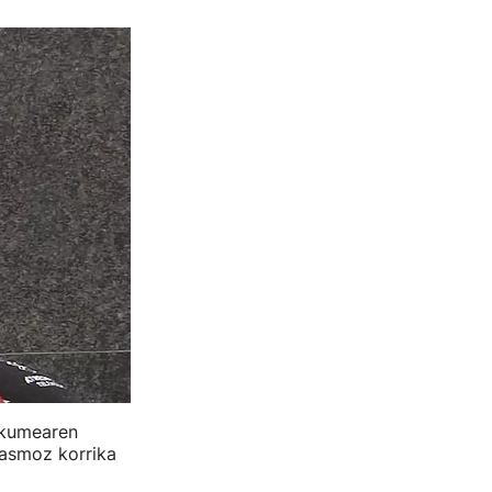
akumearen
 asmoz korrika