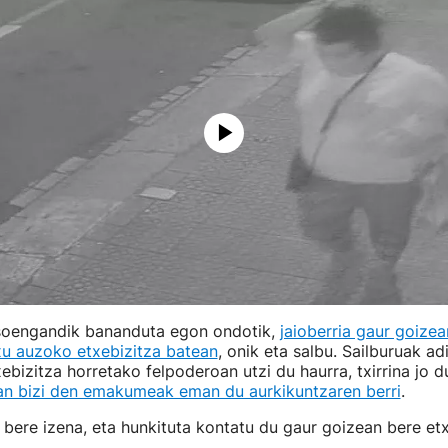
soengandik bananduta egon ondotik,
jaioberria gaur goizea
xu auzoko etxebizitza batean
, onik eta salbu. Sailburuak ad
ebizitza horretako felpoderoan utzi du haurra, txirrina jo d
an bizi den emakumeak eman du aurkikuntzaren berri
.
bere izena, eta hunkituta kontatu du gaur goizean bere etx