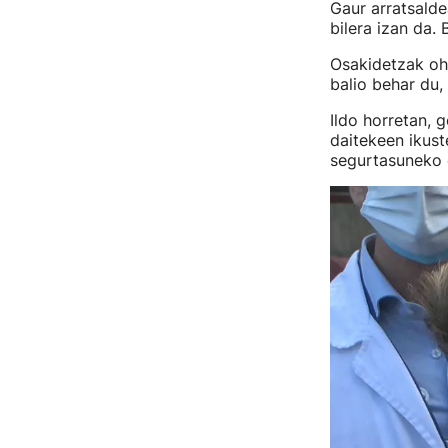
Gaur arratsald
bilera izan da.
Osakidetzak oha
balio behar du,
Ildo horretan, 
daitekeen ikust
segurtasuneko e