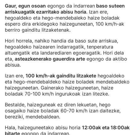
Gaur, egun osoan
egongo da indarrean
baso suteen
arriskuagatik ezarritako abisu horia
. Izan ere,
hegoaldeko eta hego-mendebaleko haize boladak
espero dira erkidegoko haizeguneetan, 100 km/h-ak
berriro gainditu litzaketenak.
Hori horrela, nahiko handia da baso sute arriskua,
hegoaldeko haizearen indarragatik, tenperatura
altuengatik eta landarediaren egoeragatik. Hori dela
eta,
asteazkenerako gauerdira arte
egongo da aktibo
abisua.
Izan ere,
100 km/h-ak gainditu litzakete
hegoaldeko
eta hego-mendebaldeko haize boladek mendebaldeko
haizeguneetan. Gainerako haizeguneetan, haize
boladak 70-100 km/h ingurukoak izan litezke.
Bestalde, haizeguneak ez diren lekuetan, hego
osagaiko haize boladak 60-70 km/h izan daitezke,
bereziki, mendebaldean.
Hala, haizeguneetako abisu horia
12:00ak eta 18:00ak
bitarte
egongo da indarrean.