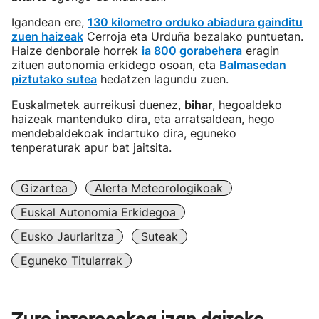
Igandean ere,
130 kilometro orduko abiadura gainditu
zuen haizeak
Cerroja eta Urduña bezalako puntuetan.
Haize denborale horrek
ia 800 gorabehera
eragin
zituen autonomia erkidego osoan, eta
Balmasedan
piztutako sutea
hedatzen lagundu zuen.
Euskalmetek aurreikusi duenez,
bihar
, hegoaldeko
haizeak mantenduko dira, eta arratsaldean, hego
mendebaldekoak indartuko dira, eguneko
tenperaturak apur bat jaitsita.
Gizartea
Alerta Meteorologikoak
Euskal Autonomia Erkidegoa
Eusko Jaurlaritza
Suteak
Eguneko Titularrak