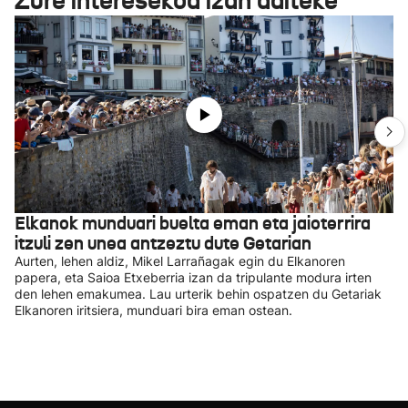
Zure interesekoa izan daiteke
Elkanok munduari buelta eman eta jaioterrira
itzuli zen unea antzeztu dute Getarian
Aurten, lehen aldiz, Mikel Larrañagak egin du Elkanoren
papera, eta Saioa Etxeberria izan da tripulante modura irten
den lehen emakumea. Lau urterik behin ospatzen du Getariak
Elkanoren iritsiera, munduari bira eman ostean.