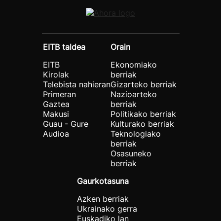
EITB taldea
Orain
EITB
Ekonomiako
Kirolak
berriak
Telebista nahieran
Gizarteko berriak
Primeran
Nazioarteko
Gaztea
berriak
Makusi
Politikako berriak
Guau - Gure
Kulturako berriak
Audioa
Teknologiako
berriak
Osasuneko
berriak
Gaurkotasuna
Azken berriak
Ukrainako gerra
Euskadiko lan