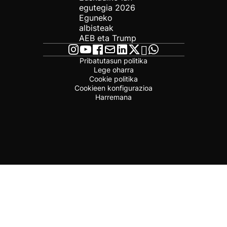
egutegia 2026
Eguneko
albisteak
AEB eta Trump
Pribatutasun politika
Lege oharra
Cookie politika
Cookieen konfigurazioa
Harremana