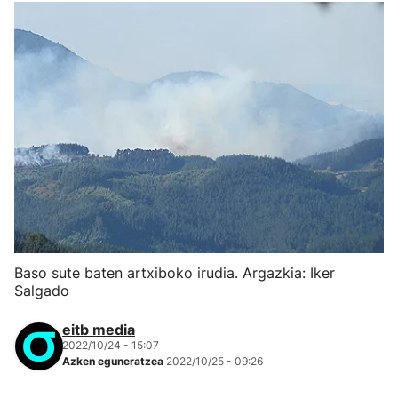
Baso sute baten artxiboko irudia. Argazkia: Iker
Salgado
eitb media
2022/10/24 - 15:07
Azken eguneratzea
2022/10/25 - 09:26