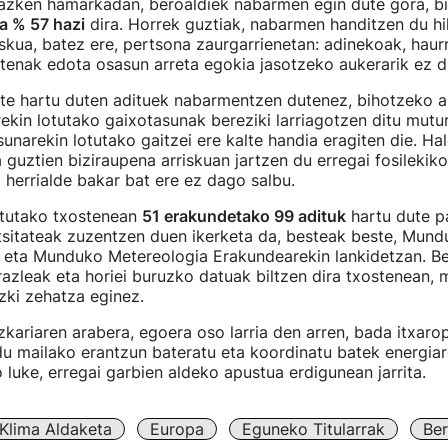
azken hamarkadan, beroaldiek nabarmen egin dute gora, bi
a % 57 hazi
dira. Horrek guztiak, nabarmen handitzen du hi
iskua, batez ere, pertsona zaurgarrienetan: adinekoak, haur
tenak edota osasun arreta egokia jasotzeko aukerarik ez d
te hartu duten adituek nabarmentzen dutenez, bihotzeko a
ekin lotutako gaixotasunak bereziki larriagotzen ditu mutu
unarekin lotutako gaitzei ere kalte handia eragiten die. Hal
guztien biziraupena arriskuan jartzen du erregai fosileki
a herrialde bakar bat ere ez dago salbu.
atutako txostenean
51 erakundetako 99 adituk
hartu dute p
tsitateak zuzentzen duen ikerketa da, besteak beste, Mun
 eta Munduko Metereologia Erakundearekin lankidetzan. Be
azleak eta horiei buruzko datuak biltzen dira txostenean,
zki zehatza eginez.
zkariaren arabera, egoera oso larria den arren, bada itxar
u mailako erantzun bateratu eta koordinatu batek energiare
o luke, erregai garbien aldeko apustua erdigunean jarrita.
Klima Aldaketa
Europa
Eguneko Titularrak
Be