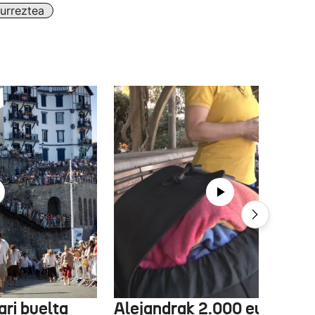
urreztea
ri buelta
Alejandrak 2.000 euro gal