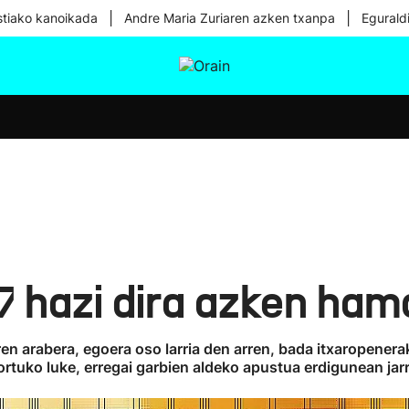
|
|
tiako kanoikada
Andre Maria Zuriaren azken txanpa
Egurald
tura
Ikusmiran
Egural
Osasuna
Teknologia
7 hazi dira azken ha
aren arabera, egoera oso larria den arren, bada itxaropene
ortuko luke, erregai garbien aldeko apustua erdigunean jarr