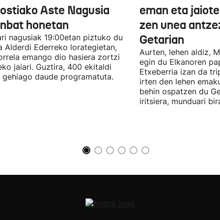
ostiako Aste Nagusia
eman eta jaioter
unbat honetan
zen unea antze
lari nagusiak 19:00etan piztuko du
Getarian
 Alderdi Ederreko lorategietan,
Aurten, lehen aldiz, 
orrela emango dio hasiera zortzi
egin du Elkanoren pa
ko jaiari. Guztira, 400 ekitaldi
Etxeberria izan da tr
 gehiago daude programatuta.
irten den lehen emak
behin ospatzen du Ge
iritsiera, munduari bi