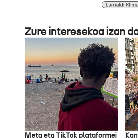
Larrialdi Klim
Zure interesekoa izan d
Meta eta TikTok plataformei
Kan