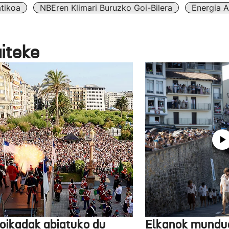
atikoa
NBEren Klimari Buruzko Goi-Bilera
Energia A
aiteke
oikadak abiatuko du
Elkanok mundua