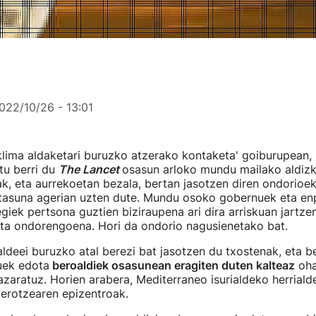
022/10/26 - 13:01
klima aldaketari buruzko atzerako kontaketa' goiburupean,
tu berri du
The Lancet
osasun arloko mundu mailako aldizk
, eta aurrekoetan bezala, bertan jasotzen diren ondorioek
ritasuna agerian uzten dute. Mundu osoko gobernuek eta e
egiek pertsona guztien biziraupena ari dira arriskuan jartz
eta ondorengoena. Hori da ondorio nagusienetako bat.
aldeei buruzko atal berezi bat jasotzen du txostenak, eta b
uek edota
beroaldiek osasunean eragiten duten kalteaz
oha
azaratuz. Horien arabera, Mediterraneo isurialdeko herriald
berotzearen epizentroak.