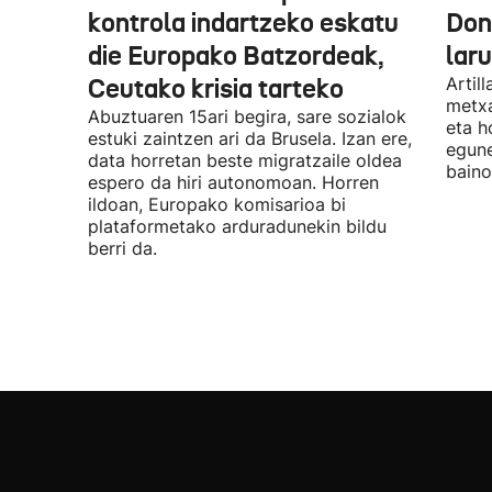
kontrola indartzeko eskatu
Don
die Europako Batzordeak,
lar
Ceutako krisia tarteko
Artil
metxa
Abuztuaren 15ari begira, sare sozialok
eta h
estuki zaintzen ari da Brusela. Izan ere,
egune
data horretan beste migratzaile oldea
baino
espero da hiri autonomoan. Horren
ildoan, Europako komisarioa bi
plataformetako arduradunekin bildu
berri da.