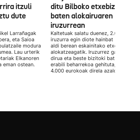
rira itzuli
ditu Bilboko etxebizitza
ztu dute
baten alokairuaren
iruzurrean
Mikel Larrañagak
Kaltetuak salatu duenez, 2.000 eurok
pera, eta Saioa
iruzurra egin diote hainbat pertsonari
ipulatzaile modura
aldi berean eskainitako etxebizitza b
umea. Lau urterik
alokatzeagatik. Iruzurrez galdutako
tariak Elkanoren
dirua eta beste bizitoki bat alokatze
ra eman ostean.
erabili beharrekoa gehituta, galerak
4.000 eurokoak direla azaldu du.