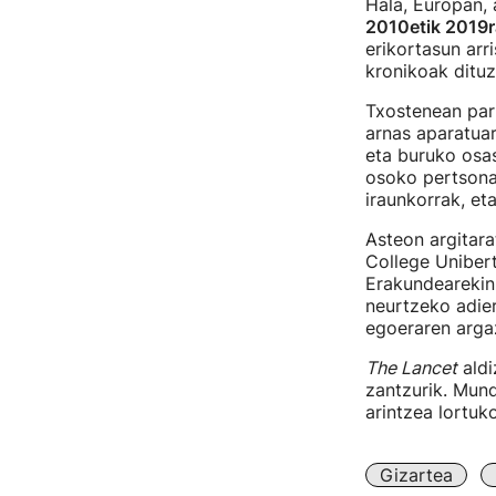
Hala, Europan, 
2010etik 2019r
erikortasun arr
kronikoak dituz
Txostenean par
arnas aparatuar
eta buruko osas
osoko pertsona 
iraunkorrak, et
Asteon argitar
College Uniber
Erakundearekin
neurtzeko adier
egoeraren arga
The Lancet
aldi
zantzurik. Mund
arintzea lortuk
Gizartea