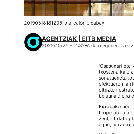
20190318181205_ola-calor-pixabay_
AGENTZIAK | EITB MEDIA
2022/10/26 - 11:32
Azken eguneratzea
2
'Osasunari eta 
txostena kalera
sonatuenetakoak
efektuaren lar
dituzten estrat
belaunaldiena 
Europa
ko herri
tenperatura alt
zenbait datu pl
egun, lurraren 