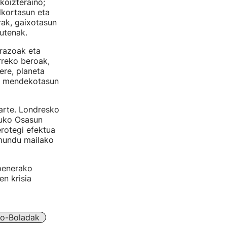
koizteraino;
lkortasun eta
rak, gaixotasun
utenak.
razoak eta
rreko beroak,
ere, planeta
ko mendekotasun
arte. Londresko
duko Osasun
rotegi efektua
 mundu mailako
openerako
n krisia
ro-Boladak