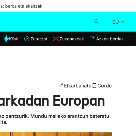
ia: beroa eta ekaitzak
EU
dia
Klisk
Zuretzat
Zuzenekoak
Azken berriak
Klisk
Zuzenekoak
Zuretzat
Elkarbanatu
Gorde
markadan Europan
Azken berriak
rako zantzurik. Mundu mailako erantzun bateratu
ita.