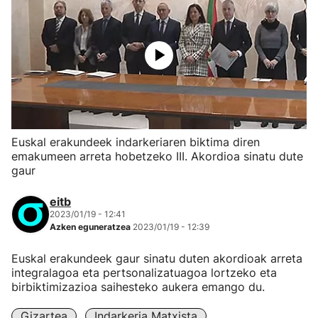
Euskal erakundeek indarkeriaren biktima diren
emakumeen arreta hobetzeko III. Akordioa sinatu dute
gaur
eitb
2023/01/19 - 12:41
Azken eguneratzea
2023/01/19 - 12:39
Euskal erakundeek gaur sinatu duten akordioak arreta
integralagoa eta pertsonalizatuagoa lortzeko eta
birbiktimizazioa saihesteko aukera emango du.
Gizartea
Indarkeria Matxista