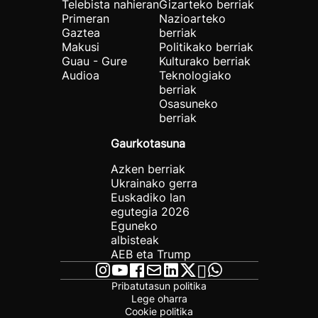
Telebista nahieran
Gizarteko berriak
Primeran
Nazioarteko
Gaztea
berriak
Makusi
Politikako berriak
Guau - Gure
Kulturako berriak
Audioa
Teknologiako
berriak
Osasuneko
berriak
Gaurkotasuna
Azken berriak
Ukrainako gerra
Euskadiko lan
egutegia 2026
Eguneko
albisteak
AEB eta Trump
Pribatutasun politika
Lege oharra
Cookie politika