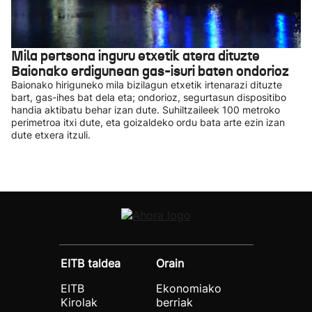
Mila pertsona inguru etxetik atera dituzte
Baionako erdigunean gas-isuri baten ondorioz
Baionako hiriguneko mila bizilagun etxetik irtenarazi dituzte
bart, gas-ihes bat dela eta; ondorioz, segurtasun dispositibo
handia aktibatu behar izan dute. Suhiltzaileek 100 metroko
perimetroa itxi dute, eta goizaldeko ordu bata arte ezin izan
dute etxera itzuli.
EITB taldea
Orain
EITB
Ekonomiako
Kirolak
berriak