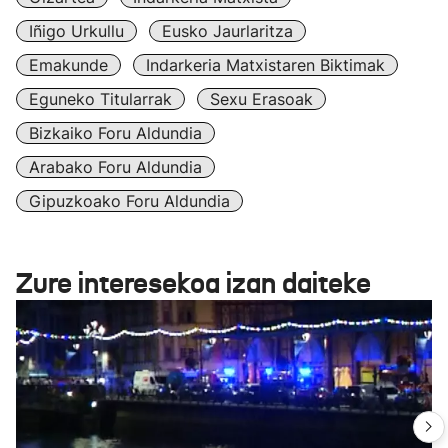
Iñigo Urkullu
Eusko Jaurlaritza
Emakunde
Indarkeria Matxistaren Biktimak
Eguneko Titularrak
Sexu Erasoak
Bizkaiko Foru Aldundia
Arabako Foru Aldundia
Gipuzkoako Foru Aldundia
Zure interesekoa izan daiteke