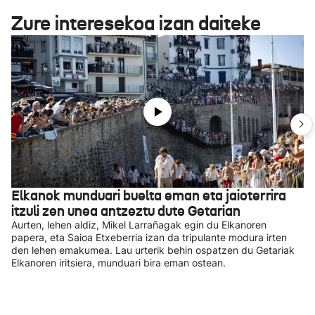
Zure interesekoa izan daiteke
Elkanok munduari buelta eman eta jaioterrira
itzuli zen unea antzeztu dute Getarian
Aurten, lehen aldiz, Mikel Larrañagak egin du Elkanoren
papera, eta Saioa Etxeberria izan da tripulante modura irten
den lehen emakumea. Lau urterik behin ospatzen du Getariak
Elkanoren iritsiera, munduari bira eman ostean.