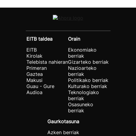
EITB taldea
Orain
EITB
Ekonomiako
Kirolak
berriak
Telebista nahieran
Gizarteko berriak
Primeran
Nazioarteko
Gaztea
berriak
Makusi
Politikako berriak
Guau - Gure
Kulturako berriak
Audioa
Teknologiako
berriak
Osasuneko
berriak
Gaurkotasuna
Azken berriak