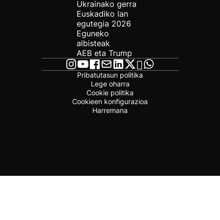
Ukrainako gerra
Euskadiko lan
egutegia 2026
Eguneko
albisteak
AEB eta Trump
Pribatutasun politika
Lege oharra
Cookie politika
Cookieen konfigurazioa
Harremana