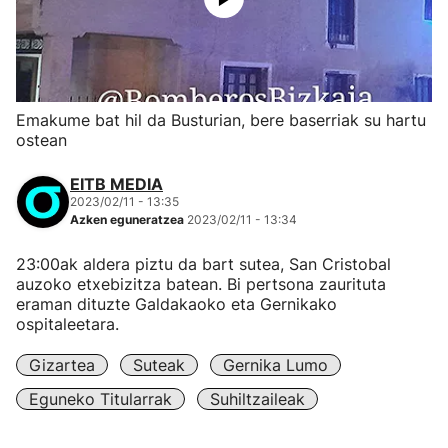
Emakume bat hil da Busturian, bere baserriak su hartu
ostean
EITB MEDIA
2023/02/11 - 13:35
Azken eguneratzea
2023/02/11 - 13:34
23:00ak aldera piztu da bart sutea, San Cristobal
auzoko etxebizitza batean. Bi pertsona zaurituta
eraman dituzte Galdakaoko eta Gernikako
ospitaleetara.
Gizartea
Suteak
Gernika Lumo
Eguneko Titularrak
Suhiltzaileak