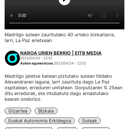
Madrilgo sutean zauritutako 40 urteko bizkaitarra,
larri, La Paz erietxean
NAROA URIEN BERRIO | EITB MEDIA
2023/04/24 - 22:52
Azken eguneratzea
2023/04/24 - 22:52
Madrilgo jatetxe batean piztutako sutean hildako
Alexandraren laguna, larri zaurituta dago La Paz
ospitalean, erreduren unitatean. Gorputzaren % 25ean
ditu erredurak, eta intubatuta dago arnastutako
kearen ondorioz.
Gizartea
Bizkaia
Euskal Autonomia Erkidegoa
Suteak