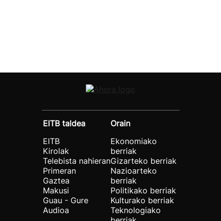
EITB taldea
Orain
EITB
Ekonomiako
Kirolak
berriak
Telebista nahieran
Gizarteko berriak
Primeran
Nazioarteko
Gaztea
berriak
Makusi
Politikako berriak
Guau - Gure
Kulturako berriak
Audioa
Teknologiako
berriak