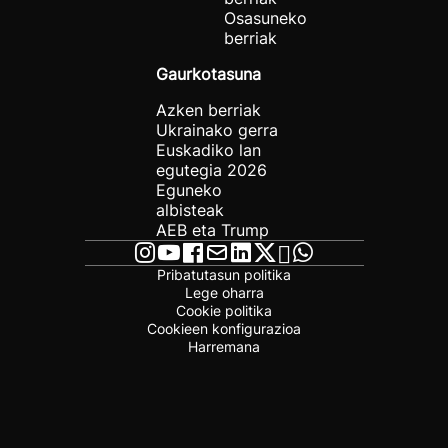
Osasuneko
berriak
Gaurkotasuna
Azken berriak
Ukrainako gerra
Euskadiko lan
egutegia 2026
Eguneko
albisteak
AEB eta Trump
Pribatutasun politika
Lege oharra
Cookie politika
Cookieen konfigurazioa
Harremana