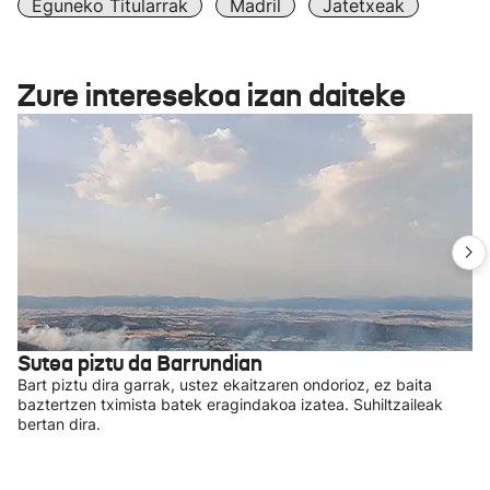
Eguneko Titularrak
Madril
Jatetxeak
Zure interesekoa izan daiteke
Sutea piztu da Barrundian
Bart piztu dira garrak, ustez ekaitzaren ondorioz, ez baita
baztertzen tximista batek eragindakoa izatea. Suhiltzaileak
bertan dira.