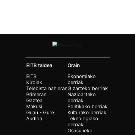
EITB taldea
Orain
EITB
Ekonomiako
Kirolak
berriak
Telebista nahieran
Gizarteko berriak
Primeran
Nazioarteko
Gaztea
berriak
Makusi
Politikako berriak
Guau - Gure
Kulturako berriak
Audioa
Teknologiako
berriak
Osasuneko