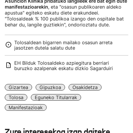
Asuncion Klinika pribatuko langileek ere bat egin dute
manifestazioarekin
, eta "osasun publikoaren aldeko
apustua" egiteko eskatu diete erakundeei.
"Tolosaldeak % 100 publikoa izango den ospitale bat
behar du, langile guztiekin", ondorioztatu dute.
Tolosaldean bigarren mailako osasun arreta
jasotzen dutela salatu dute
EH Bilduk Tolosaldeko azpiegitura berriari
buruzko azalpenak eskatu dizkio Sagarduiri
Gizartea
Gipuzkoa
Osakidetza
Tolosa
Eguneko Titularrak
Manifestazioak
Zure interesekoa izan daiteke