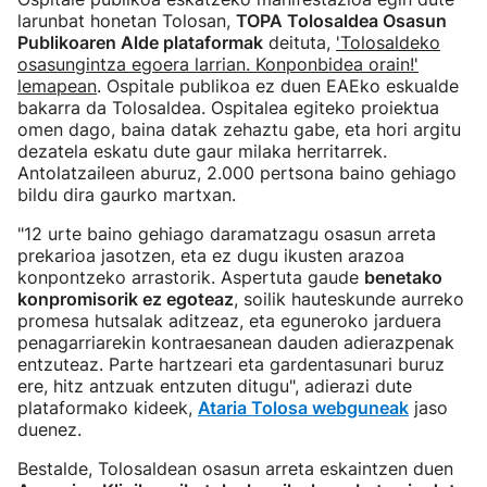
larunbat honetan Tolosan,
TOPA Tolosaldea Osasun
Publikoaren Alde plataformak
deituta,
'Tolosaldeko
osasungintza egoera larrian. Konponbidea orain!'
lemapean
. Ospitale publikoa ez duen EAEko eskualde
bakarra da Tolosaldea. Ospitalea egiteko proiektua
omen dago, baina datak zehaztu gabe, eta hori argitu
dezatela eskatu dute gaur milaka herritarrek.
Antolatzaileen aburuz, 2.000 pertsona baino gehiago
bildu dira gaurko martxan.
"12 urte baino gehiago daramatzagu osasun arreta
prekarioa jasotzen, eta ez dugu ikusten arazoa
konpontzeko arrastorik. Aspertuta gaude
benetako
konpromisorik ez egoteaz
, soilik hauteskunde aurreko
promesa hutsalak aditzeaz, eta eguneroko jarduera
penagarriarekin kontraesanean dauden adierazpenak
entzuteaz. Parte hartzeari eta gardentasunari buruz
ere, hitz antzuak entzuten ditugu", adierazi dute
plataformako kideek,
Ataria Tolosa webguneak
jaso
duenez.
Bestalde, Tolosaldean osasun arreta eskaintzen duen