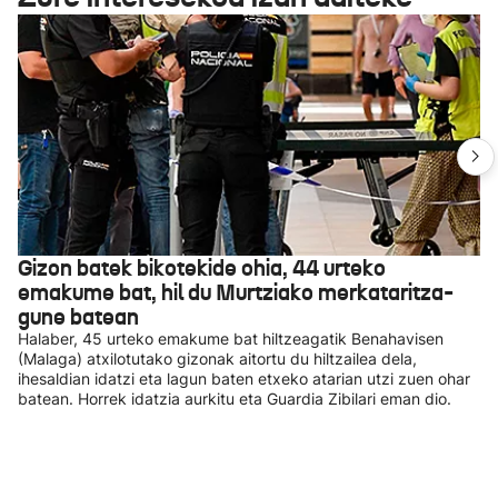
Gizon batek bikotekide ohia, 44 urteko
emakume bat, hil du Murtziako merkataritza-
gune batean
Halaber, 45 urteko emakume bat hiltzeagatik Benahavisen
(Malaga) atxilotutako gizonak aitortu du hiltzailea dela,
ihesaldian idatzi eta lagun baten etxeko atarian utzi zuen ohar
batean. Horrek idatzia aurkitu eta Guardia Zibilari eman dio.