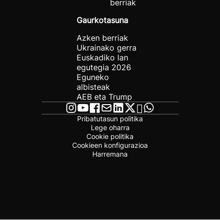
berriak
Gaurkotasuna
Azken berriak
Ukrainako gerra
Euskadiko lan
egutegia 2026
Eguneko
albisteak
AEB eta Trump
Pribatutasun politika
Lege oharra
Cookie politika
Cookieen konfigurazioa
Harremana