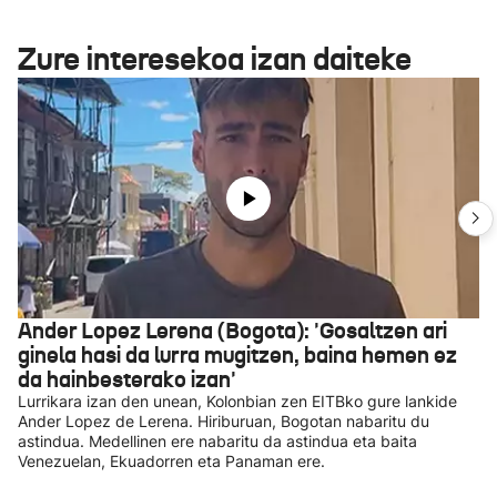
Zure interesekoa izan daiteke
Ander Lopez Lerena (Bogota): 'Gosaltzen ari
ginela hasi da lurra mugitzen, baina hemen ez
da hainbesterako izan'
Lurrikara izan den unean, Kolonbian zen EITBko gure lankide
Ander Lopez de Lerena. Hiriburuan, Bogotan nabaritu du
astindua. Medellinen ere nabaritu da astindua eta baita
Venezuelan, Ekuadorren eta Panaman ere.