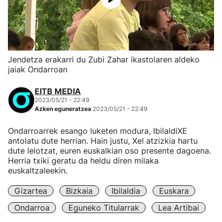
Jendetza erakarri du Zubi Zahar ikastolaren aldeko
jaiak Ondarroan
EITB MEDIA
2023/05/21 - 22:49
Azken eguneratzea
2023/05/21 - 22:49
Ondarroarrek esango luketen modura, IbilaldiXE
antolatu dute herrian. Hain justu, Xe! atzizkia hartu
dute lelotzat, euren euskalkian oso presente dagoena.
Herria txiki geratu da heldu diren milaka
euskaltzaleekin.
Gizartea
Bizkaia
Ibilaldia
Euskara
Ondarroa
Eguneko Titularrak
Lea Artibai