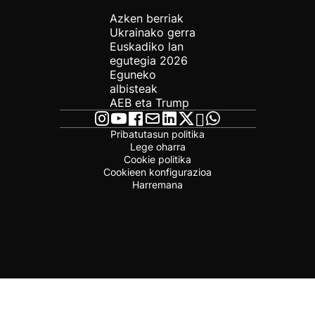
Azken berriak
Ukrainako gerra
Euskadiko lan
egutegia 2026
Eguneko
albisteak
AEB eta Trump
Pribatutasun politika
Lege oharra
Cookie politika
Cookieen konfigurazioa
Harremana