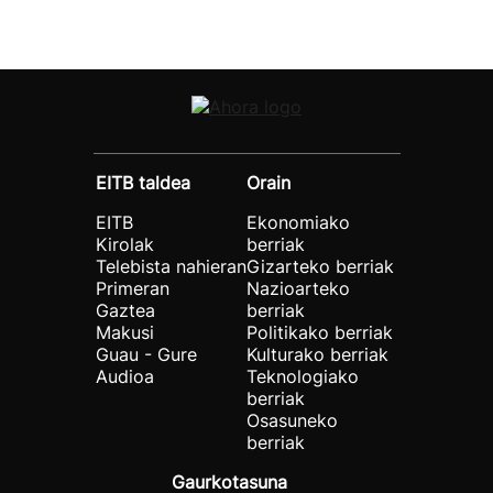
EITB taldea
Orain
EITB
Ekonomiako
Kirolak
berriak
Telebista nahieran
Gizarteko berriak
Primeran
Nazioarteko
Gaztea
berriak
Makusi
Politikako berriak
Guau - Gure
Kulturako berriak
Audioa
Teknologiako
berriak
Osasuneko
berriak
Gaurkotasuna